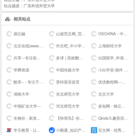
站点描述：
广东外语外贸大学
相关站点
易亿融
山坡范文网_范文_免费范文_工作总结
OSCHINA - 中文开源技术交流社区
北京在线(www.bjol.com.cn) - 东方在线-北京城市网-北京之窗-北京城市--,www.bjol.com.cn
作文吧_中小学生作文网_优秀作文大全
上海财经大学
共享---专注前端行业精选-分享最具有价值的内容-鹏仔先生的--
多译 | 高效翻译必备工具 - 免费文档在线翻译 百度 谷歌 有道 翻译
出国留学_申请留学指导_专业的留学咨询中介-启德教育
华腾资源
中国传媒大学
小白学堂-插件 资源 Idea 破解码 激活码 idea激活码 程序员
酷库-- - 专注于资源分享的blog
普特英语首页
优优教程网---免费自学软件就上优优网-PS,AI,C4D,AE,UI,Sketch,平面,海报等原创免费教程在线学习-UiiiUiii--
湖南大学
东北师范大学
北京大学
中国矿业大学---
河北师范大学
多知网 - 独立商业视角 新锐教育观察
生物谷 - 新发现,新技术,新产业 - 生物医药新媒体门户
【快资讯】你的专属资讯平台
Qkids久趣英语-少儿英语-全英文授课
学天教育 - 让人人享有优质教育
小鹅通_知识产品与用户服务的私域运营工具
百文网 - 优秀文章分享平台