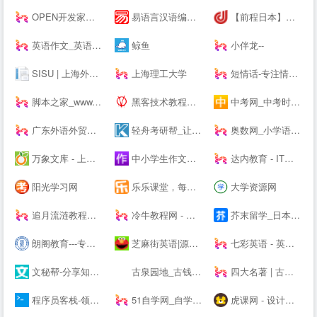
OPEN开发家园-为开发爱好者分享技巧！
易语言汉语编程官方站
【前程日本】日本留学_日本读研_14年专注日本优质院校申请
英语作文_英语作文大全_英语作文网
鲸鱼
小伴龙--
SISU | 上海外国语大学
上海理工大学
短情话-专注情感语录精选
脚本之家_www.jb51.net
黑客技术教程学习基地 - 吾爱漏洞
中考网_中考时间_中考分数线_中考成绩查询
广东外语外贸大学
轻舟考研帮_让考研简单不孤单！_考研网（kaoyan.com）
奥数网_小学语数英、家庭教育专业网站
万象文库 - 上传文档分享的网站
中小学生作文网_中考高考满分作文_初中作文_高中优秀作文大全
达内教育 - IT培训/UI设计/运营/影视特效培训机构
阳光学习网
乐乐课堂，每天进步多一点！
大学资源网
追月流涟教程网 - 最优秀的QQ技术网 - 技术资源网 - 分享技术教程QQ资源网
冷牛教程网 - 专业的网络资源分享基地
芥末留学_日本留学_韩国留学_英澳留学_值得信赖的在线留学申请平台
朗阁教育---专注雅思培训、新托福、SAT等出国留学英语考试留学培训机构
芝麻街英语|源自美国《芝麻街》3-12岁高端少儿英语教育品牌
七彩英语 - 英文电子书下载站 PDF|TXT格式英文原版原著下载
文秘帮-分享知识，共创价值！
古泉园地_古钱币_机制币_金银锭_杂项
四大名著 | 古典四大名著小说
程序员客栈-领先的程序员自由工作平台-程序员兼职
51自学网_自学网_软件自学网-51自学网--
虎课网 - 设计、办公软件视频教程在线学习_ 每天免费学一课