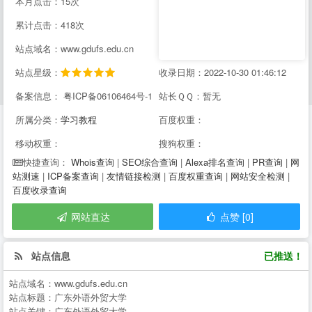
本月点击：15次
累计点击：418次
站点域名：www.gdufs.edu.cn
站点星级：
收录日期：2022-10-30 01:46:12
备案信息： 粤ICP备06106464号-1
站长ＱＱ：暂无
所属分类：
学习教程
百度权重：
移动权重：
搜狗权重：
Whois查询
|
SEO综合查询
|
Alexa排名查询
|
PR查询
|
网
快捷查询：
站测速
|
ICP备案查询
|
友情链接检测
|
百度权重查询
|
网站安全检测
|
百度收录查询
网站直达
点赞 [0]
站点信息
已推送！
站点域名：
www.gdufs.edu.cn
站点标题：
广东外语外贸大学
站点关键：
广东外语外贸大学