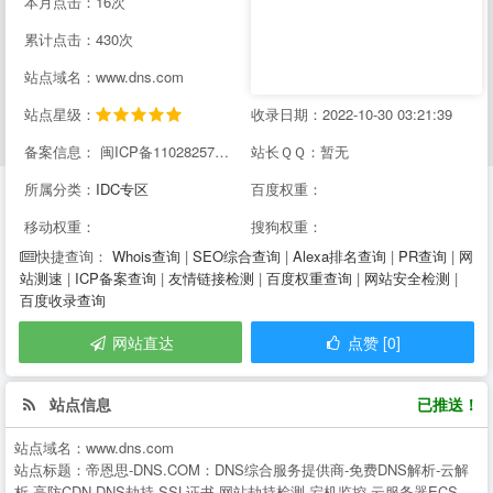
本月点击：16次
累计点击：430次
站点域名：www.dns.com
站点星级：
收录日期：2022-10-30 03:21:39
备案信息： 闽ICP备11028257号-23
站长ＱＱ：暂无
所属分类：
IDC专区
百度权重：
移动权重：
搜狗权重：
Whois查询
|
SEO综合查询
|
Alexa排名查询
|
PR查询
|
网
快捷查询：
站测速
|
ICP备案查询
|
友情链接检测
|
百度权重查询
|
网站安全检测
|
百度收录查询
网站直达
点赞 [0]
站点信息
已推送！
站点域名：
www.dns.com
站点标题：
帝恩思-DNS.COM：DNS综合服务提供商-免费DNS解析-云解
析-高防CDN-DNS劫持-SSL证书-网站劫持检测-宕机监控-云服务器ECS