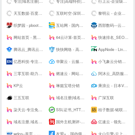
专注|域名注册|com域名|cn域名|vip域名|pw域名|优质域名|无限空间|免费试用|ssl证书|-飞凤互联
专注|高端特价|活动主机| 无套路|续费同价|等主机服务器产品 - 飞凤互联
行上云-企业级云服务器-虚拟云主机-高防服务器租用托管服务商
天互数据-百度BGP高防机房与云服务器租用托管服务中心！
互联时空-深圳云主机,云服务器租用,深圳H5网站建设,域名注册,企业建站,小程序制作,服务器租用
黎明云 - 企业级云服务器、服务器租用托管服务提供商
织梦园 - pbootcms模板_云优模板_Wordpress主题模板_网站模板下载站
互站网 - 国内知名的网站交易、源码交易、域名交易服务中心
西部数码---云服务器-虚拟主机-域名注册,20年知名云服务商！
网站首页 - 黑白云-用心服务
64云计算-首页演示
快速排名_SEO关键词优化_SEO网站优化平台「推否SEO」
腾讯云_腾讯云腾讯课堂--
快快网络 - 高防服务器租用,DDOS高防清洗,高防BGP服务器
AppNode - Linux服务器集群管理面板
亿恩科技-专注服务器托管22年
华聚云 - 云服务器租用提供商
小飞象云分销系统
三零互联-助力上云
燃速云 - 网站首页
阿沐云_高防服务器_香港服务器_高性价比云计算产品
KP云
琳懿宝塔分销
乘浪云 - 日本VPS_美国VPS_香港云主机_美国服务器_Linode日本东京
三五互联
域名注册|域名查询|域名申请|虚拟主机|企业邮箱|网站建设|云主机|网站安全证书|CA证书|尽在阳光互联
广深互联
柒天云-专注免备案云主机vps服务器|美国高防香港vps|高防cdn|高防主机空间|就上柒天云
SSL证书_HTTPS加密_国密SSL数字证书 - 沃通CA【--】
桔子数据-铭联科技-企业级云服务器、虚拟主机、服务器租用托管服务提供商-桔子数据
域名注册,域名交易,虚拟主机,企业建站和企业邮箱-GoDaddy中文站
国外主机测评-专注国外VPS_云服务器_独立服务器_国外主机_外贸主机
亿速云 - 领先的云服务器、高防服务器、香港服务器云计算服务商！
wdcp--首页，免费好用易用的Linux服务器云主机管理系统面板
友盟+，国内领先的开发者服务及数据智能服务商
火山引擎-云上增长新动力