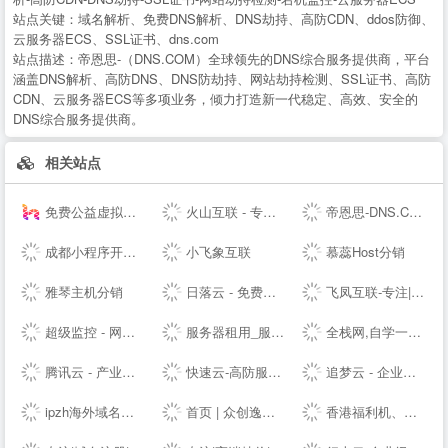
站点关键：
域名解析、免费DNS解析、DNS劫持、高防CDN、ddos防御、
云服务器ECS、SSL证书、dns.com
站点描述：
帝恩思-（DNS.COM）全球领先的DNS综合服务提供商，平台
涵盖DNS解析、高防DNS、DNS防劫持、网站劫持检测、SSL证书、高防
CDN、云服务器ECS等多项业务，倾力打造新一代稳定、高效、安全的
DNS综合服务提供商。
相关站点
免费公益虚拟主机|雷电云互联-公益挂机宝_公益vps挂机宝_公益云电脑_3元挂机宝_4元挂机宝_低价挂机宝_低价云电脑_5元挂机宝_达龙云电脑-挂机宝官网
火山互联 - 专注Linux应用,弹性云主机 - 四川火山互联信息科技有限责任公司
帝恩思-DNS.COM：DNS综合服务提供商-免费DNS解析-云解析-高防CDN-DNS劫持-SSL证书-网站劫持检测-宕机监控-云服务器ECS
成都小程序开发_网站建设_小程序制作_自助建站_软件开发 - ⎛赤七互联⎞
小飞象互联
慕蕊Host分销
雅琴主机分销
日落云 - 免费云服务器免费主机专注优质云服务
飞凤互联-专注|云主机|云空间|vps主机|拨号vps|虚拟主机|挂机宝|电信服务器|香港服务器
超级监控 - 网站服务器数据监控服务商
服务器租用_服务器托管_虚拟主机_云主机_vps-紫田网络
全栈网,自学一个全栈工程师
腾讯云 - 产业智变 云启未来
快速云-高防服务器租用秒解-香港vps-香港云服务器-江苏高防BGP服务器租用-快速云
追梦云 - 企业级定制高防云服务器、虚拟主机、服务器租用托管服务提供商
ipzh海外域名平台
首页 | 众创逸云 - 为全民开发者而生的专业云服务器
香港福利机、香港云服务器、美国站群VPS及物理主机提供商