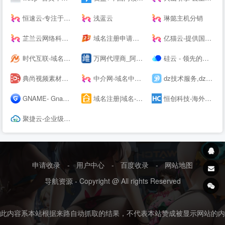
恒速云-专注于优质美国香港云服务器
浅蓝云
琳懿主机分销
芷兰云网络科技-领先的云计算服务商！[www.zhilanit.com]-四川成都天府热线高防服务器,德阳高防服务器,成都服务器托管,成都服务器租用,成都云服务器,成都高防vps,云计算
域名注册申请查询交易门户|域名中介|商标注册|云计算|主机|SSL证书-尽在爱名网
亿猫云-提供国外免费虚拟主机,免费服务器,美国免费虚拟主机,挂机宝-
时代互联-域名注册查询,虚拟主机,云服务器租用等领导品牌服务
万网代理商_阿里云代理商_虚拟主机_网页空间_企业邮箱_域名注册
硅云 - 领先的出海IaaS云计算基础设施服务提供商
典尚视频素材网:高清视频素材下载网站,视频素材、AE模板素材下载、AE素材、舞台背景视频、LED背景视频免费下载、会声会影、Pr模板、edius模板
中介网-域名中介_网站中介_第三方中介交易平台-zhongjie.com
dz技术服务,dz搬迁升级,discuz使用教程,dz挂马处理-Discuz!论坛建站一站式服务:当流科技 - Powered by Discuz!
GNAME- Gname is a great domain management platform
域名注册|域名--|企业拼音域名|域名中介|域名代售|域名代购|域名中介交易-米仓网
恒创科技-海外数据中心服务商_香港服务器_海外云服务器
聚捷云-企业级云服务器、虚拟主机、服务器租用托管服务提供商
申请收录
-
用户中心
-
百度收录
-
网站地图
导航资源 - Copyright @ All rights Reserved
此内容系本站根据来路自动抓取的结果，不代表本站赞成被显示网站的内