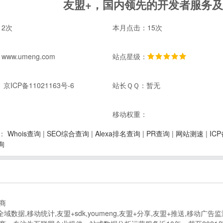
友盟+，国内领先的开发者服务
2次
本月点击：15次
ww.umeng.com
站点星级：
京ICP备11021163号-6
站长ＱＱ：暂无
：
移动权重：
Whois查询
|
SEO综合查询
|
Alexa排名查询
|
PR查询
|
网站测速
|
IC
：
询
商
计,全域数据,移动统计,友盟+sdk,youmeng,友盟+分享,友盟+推送,移动广