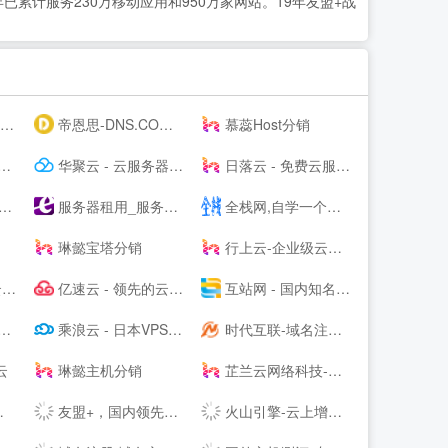
累计服务230万移动应用和950万家网站。19年友盟+战
！
帝恩思-DNS.COM：DNS综合服务提供商-免费DNS解析-云解析-高防CDN-DNS劫持-SSL证书-网站劫持检测-宕机监控-云服务器ECS
慕蕊Host分销
华聚云 - 云服务器租用提供商
日落云 - 免费云服务器免费主机专注优质云服务
服务器租用_服务器托管_虚拟主机_云主机_vps-紫田网络
全栈网,自学一个全栈工程师
台
琳懿宝塔分销
行上云-企业级云服务器-虚拟云主机-高防服务器租用托管服务商
商
亿速云 - 领先的云服务器、高防服务器、香港服务器云计算服务商！
互站网 - 国内知名的网站交易、源码交易、域名交易服务中心
乘浪云 - 日本VPS_美国VPS_香港云主机_美国服务器_Linode日本东京
时代互联-域名注册查询,虚拟主机,云服务器租用等领导品牌服务
云
琳懿主机分销
芷兰云网络科技-领先的云计算服务商！[www.zhilanit.com]-四川成都天府热线高防服务器,德阳高防服务器,成都服务器托管,成都服务器租用,成都云服务器,成都高防vps,云计算
友盟+，国内领先的开发者服务及数据智能服务商
火山引擎-云上增长新动力