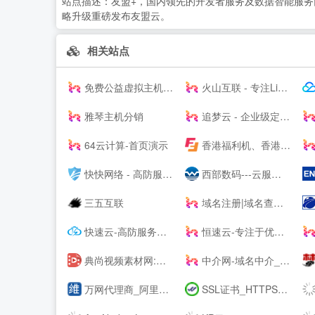
站点描述：
友盟+，国内领先的开发者服务及数据智能服务商
略升级重磅发布友盟云。
相关站点
免费公益虚拟主机|雷电云互联-公益挂机宝_公益vps挂机宝_公益云电脑_3元挂机宝_4元挂机宝_低价挂机宝_低价云电脑_5元挂机宝_达龙云电脑-挂机宝官网
火山互联 - 专注Linux应用,弹性云主机 - 四川火山互联信息科技有限责任公司
雅琴主机分销
追梦云 - 企业级定制高防云服务器、虚拟主机、服务器租用托管服务提供商
64云计算-首页演示
香港福利机、香港云服务器、美国站群VPS及物理主机提供商
快快网络 - 高防服务器租用,DDOS高防清洗,高防BGP服务器
西部数码---云服务器-虚拟主机-域名注册,20年知名云服务商！
三五互联
域名注册|域名查询|域名申请|虚拟主机|企业邮箱|网站建设|云主机|网站安全证书|CA证书|尽在阳光互联
快速云-高防服务器租用秒解-香港vps-香港云服务器-江苏高防BGP服务器租用-快速云
恒速云-专注于优质美国香港云服务器
典尚视频素材网:高清视频素材下载网站,视频素材、AE模板素材下载、AE素材、舞台背景视频、LED背景视频免费下载、会声会影、Pr模板、edius模板
中介网-域名中介_网站中介_第三方中介交易平台-zhongjie.com
万网代理商_阿里云代理商_虚拟主机_网页空间_企业邮箱_域名注册
SSL证书_HTTPS加密_国密SSL数字证书 - 沃通CA【--】