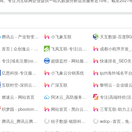
。专注为互联网企业提供一站式数据分析运营服务近10年。截至2021年已
腾讯云 - 产业智变 云启未来
小飞象互联
天互数据-百度BGP高防机房与云服务器租用托管服务中心
首页 | 众创逸云 - 为全民开发者而生的专业云服务器
飞凤互联-专注|云主机|云空间|vps主机|拨号vps|虚拟主机|挂机宝|电信服务器|香港服务器
成都小程序开发_网站建设_小程序制作_自助建站_软件开发 - ⎛赤七互联⎞
专注|域名注册|com域名|cn域名|vip域名|pw域名|优质域名|无限空间|免费试用|ssl证书|-飞凤互联
超级监控 - 网站服务器数据监控服务商
快速排名_SEO关键词优化_SEO网站优化平台「推否SEO」
亿恩科技-专注服务器托管22年
小飞象云分销系统
ipzh海外域名平
互联时空-深圳云主机,云服务器租用,深圳H5网站建设,域名注册,企业建站,小程序制作,服务器租用
广深互联
黎明云 - 企业级云服务器、服务器租用托管服务提供
燃速云 - 网站首页
阿沐云_高防服务器_香港服务器_高性价比云计算产品
专注|高端特价|活动主机| 无套路|续费同价|等主机服务器产品 - 飞凤互联
织梦园 - pbootcms模板_云优模板_Wordpress主题模板_网站模板下载站
网站首页 - 黑白云-用心服务
三零互联-助力上
腾讯云_腾讯云腾讯课堂--
桔子数据-铭联科技-企业级云服务器、虚拟主机、服务器租用托管服务提供商-桔子数据
wdcp--首页，免费好用易用的Linux服务器云主机管理系统面板