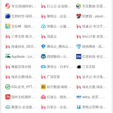
专注|高端特价|活动主机| 无套路|续费同价|等主机服务器产品 - 飞凤互联
行上云-企业级云服务器-虚拟云主机-高防服务器租用托管服务商
天互数据-百度BGP高防机房与云服务器租用托管服务中心！
互联时空-深圳云主机,云服务器租用,深圳H5网站建设,域名注册,企业建站,小程序制作,服务器租用
黎明云 - 企业级云服务器、服务器租用托管服务提供商
织梦园 - pbootcms模板_云优模板_Wordpress主题模板_网站模板下载站
互站网 - 国内知名的网站交易、源码交易、域名交易服务中心
华聚云 - 云服务器租用提供商
恒速云-专注于优质美国香港云服务器
三零互联-助力上云
浅蓝云
64云计算-首页演示
快速排名_SEO关键词优化_SEO网站优化平台「推否SEO」
腾讯云_腾讯云腾讯课堂--
快快网络 - 高防服务器租用,DDOS高防清洗,高防BGP服务器
AppNode - Linux服务器集群管理面板
西部数码---云服务器-虚拟主机-域名注册,20年知名云服务商！
亿恩科技-专注服务器托管22年
琳懿宝塔分销
乘浪云 - 日本VPS_美国VPS_香港云主机_美国服务器_Linode日本东京
三五互联
域名注册|域名查询|域名申请|虚拟主机|企业邮箱|网站建设|云主机|网站安全证书|CA证书|尽在阳光互联
广深互联
柒天云-专注免备案云主机vps服务器|美国高防香港vps|高防cdn|高防主机空间|就上柒天云
SSL证书_HTTPS加密_国密SSL数字证书 - 沃通CA【--】
桔子数据-铭联科技-企业级云服务器、虚拟主机、服务器租用托管服务提供商-桔子数据
域名注册,域名交易,虚拟主机,企业建站和企业邮箱-GoDaddy中文站
国外主机测评-专注国外VPS_云服务器_独立服务器_国外主机_外贸主机
亿速云 - 领先的云服务器、高防服务器、香港服务器云计算服务商！
wdcp--首页，免费好用易用的Linux服务器云主机管理系统面板
聚捷云-企业级云服务器、虚拟主机、服务器租用托管服务提供商
白初云 - 企业级高可用云服务器
雷电云官网-挂机宝-云电脑-企业级云服务器-域名注册-虚拟主机-香港美国服务器资货源站