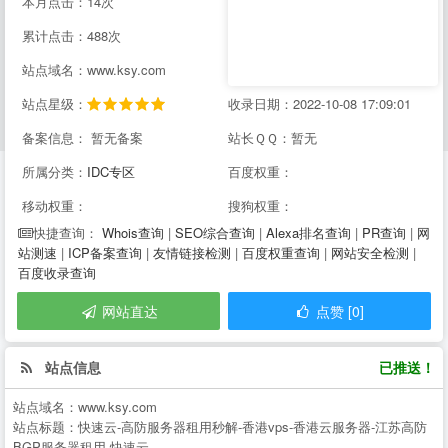
本月点击：14次
累计点击：488次
站点域名：www.ksy.com
站点星级：
收录日期：2022-10-08 17:09:01
备案信息： 暂无备案
站长ＱＱ：暂无
所属分类：
IDC专区
百度权重：
移动权重：
搜狗权重：
Whois查询
|
SEO综合查询
|
Alexa排名查询
|
PR查询
|
网
快捷查询：
站测速
|
ICP备案查询
|
友情链接检测
|
百度权重查询
|
网站安全检测
|
百度收录查询
网站直达
点赞 [0]
站点信息
已推送！
站点域名：
www.ksy.com
站点标题：
快速云-高防服务器租用秒解-香港vps-香港云服务器-江苏高防
BGP服务器租用-快速云