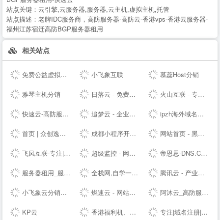
站点关键：
云引擎,云服务器,服务器,云主机,虚拟主机,托管
站点描述：
老牌IDC服务商，高防服务器-高防云-香港vps-香港云服务器-
福州江苏宿迁高防BGP服务器租用
相关站点
免费公益虚拟主机|雷电云互联-公益挂机宝_公益vps挂机宝_公益云电脑_3元挂机宝_4元挂机宝_低价挂机宝_低价云电脑_5元挂机宝_达龙云电脑-挂机宝官网
小飞象互联
慕蕊Host分销
雅琴主机分销
日落云 - 免费云服务器免费主机专注优质云服务
火山互联 - 专注Linux应用,弹性云主机 - 四川火山互联信息科技有限责任公司
快速云-高防服务器租用秒解-香港vps-香港云服务器-江苏高防BGP服务器租用-快速云
追梦云 - 企业级定制高防云服务器、虚拟主机、服务器租用托管服务提供商
ipzh海外域名平台
首页 | 众创逸云 - 为全民开发者而生的专业云服务器
成都小程序开发_网站建设_小程序制作_自助建站_软件开发 - ⎛赤七互联⎞
网站首页 - 黑白云-用心服务
飞凤互联-专注|云主机|云空间|vps主机|拨号vps|虚拟主机|挂机宝|电信服务器|香港服务器
超级监控 - 网站服务器数据监控服务商
帝恩思-DNS.COM：DNS综合服务提供商-免费DNS解析-云解析-高防CDN-DNS劫持-SSL证书-网站劫持检测-宕机监控-云服务器ECS
服务器租用_服务器托管_虚拟主机_云主机_vps-紫田网络
全栈网,自学一个全栈工程师
腾讯云 - 产业智变 云启未来
小飞象云分销系统
燃速云 - 网站首页
阿沐云_高防服务器_香港服务器_高性价比云计算产品
KP云
香港福利机、香港云服务器、美国站群VPS及物理主机提供商
专注|域名注册|com域名|cn域名|vip域名|pw域名|优质域名|无限空间|免费试用|ssl证书|-飞凤互联