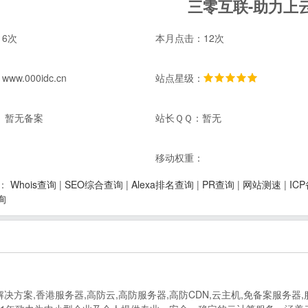
三零互联-助力上
6次
本月点击：12次
w.000idc.cn
站点星级：
 暂无备案
站长ＱＱ：暂无
：
移动权重：
Whois查询
|
SEO综合查询
|
Alexa排名查询
|
PR查询
|
网站测速
|
IC
：
询
解决方案,香港服务器,高防云,高防服务器,高防CDN,云主机,免备案服务器