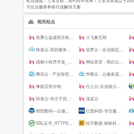
站点描述：
三零互联，简约而不简单！三零互联成立于20
方位云服务和各行业解决方案
相关站点
免费公益虚拟主机|雷电云互联-公益挂机宝_公益vps挂机宝_公益云电脑_3元挂机宝_4元挂机宝_低价挂机宝_低价云电脑_5元挂机宝_达龙云电脑-挂机宝官网
小飞象互联
快速云-高防服务器租用秒解-香港vps-香港云服务器-江苏高防BGP服务器租用-快速云
追梦云 - 企业级定制高防云服务器、虚拟主机、服务器租用托管服务提供商
成都小程序开发_网站建设_小程序制作_自助建站_软件开发 - ⎛赤七互联⎞
网站首页 - 黑白云-用心服务
腾讯云 - 产业智变 云启未来
华聚云 - 云服务器租用提供商
琳懿宝塔分销
行上云-企业级云服务器-虚拟云主机-高防服务器租用托管服务商
恒速云-专注于优质美国香港云服务器
浅蓝云
西部数码---云服务器-虚拟主机-域名注册,20年知名云服务商！
亿恩科技-专注服务器托管22年
SSL证书_HTTPS加密_国密SSL数字证书 - 沃通CA【--】
桔子数据-铭联科技-企业级云服务器、虚拟主机、服务器租用托管服务提供商-桔子数据