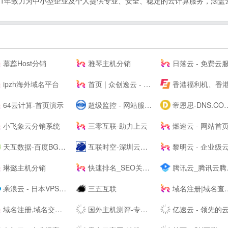
21年致力为中小型企业及个人提供专业、安全、稳定的云计算服务，涵盖
慕蕊Host分销
雅琴主机分销
日落云 - 免费云服务器免费主机专注优质云服
ipzh海外域名平台
首页 | 众创逸云 - 为全民开发者而生的专业云服务器
香港福利机、香港云服务器、美国站群VPS及物理主机提供
64云计算-首页演示
超级监控 - 网站服务器数据监控服务商
帝恩思-DNS.COM：DNS综合服务提供商-免费DNS解析-云解析-高防CDN-DNS劫持-SSL证书-网站劫持检测-宕机监控-云服务器ECS
小飞象云分销系统
三零互联-助力上云
燃速云 - 网站首
天互数据-百度BGP高防机房与云服务器租用托管服务中心！
互联时空-深圳云主机,云服务器租用,深圳H5网站建设,域名注册,企业建站,小程序制作,服务器租用
黎明云 - 企业级云服务器、服务器租用托管服务提供
琳懿主机分销
快速排名_SEO关键词优化_SEO网站优化平台「推否SEO」
腾讯云_腾讯云腾讯课堂--
乘浪云 - 日本VPS_美国VPS_香港云主机_美国服务器_Linode日本东京
三五互联
域名注册|域名查询|域名申请|虚拟主机|企业邮箱|网站建设|云主机|网站安全证书|CA证书|尽在阳光互联
域名注册,域名交易,虚拟主机,企业建站和企业邮箱-GoDaddy中文站
国外主机测评-专注国外VPS_云服务器_独立服务器_国外主机_外贸主机
亿速云 - 领先的云服务器、高防服务器、香港服务器云计算服务商