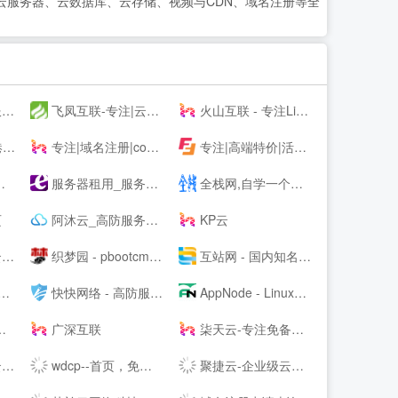
云服务器、云数据库、云存储、视频与CDN、域名注册等全
务
飞凤互联-专注|云主机|云空间|vps主机|拨号vps|虚拟主机|挂机宝|电信服务器|香港服务器
火山互联 - 专注Linux应用,弹性云主机 - 四川火山互联信息科技有限责任公司
商
专注|域名注册|com域名|cn域名|vip域名|pw域名|优质域名|无限空间|免费试用|ssl证书|-飞凤互联
专注|高端特价|活动主机| 无套路|续费同价|等主机服务器产品 - 飞凤互联
服务器租用_服务器托管_虚拟主机_云主机_vps-紫田网络
全栈网,自学一个全栈工程师
页
阿沐云_高防服务器_香港服务器_高性价比云计算产品
KP云
商
织梦园 - pbootcms模板_云优模板_Wordpress主题模板_网站模板下载站
互站网 - 国内知名的网站交易、源码交易、域名交易服务中心
快快网络 - 高防服务器租用,DDOS高防清洗,高防BGP服务器
AppNode - Linux服务器集群管理面板
广深互联
柒天云-专注免备案云主机vps服务器|美国高防香港vps|高防cdn|高防主机空间|就上柒天云
！
wdcp--首页，免费好用易用的Linux服务器云主机管理系统面板
聚捷云-企业级云服务器、虚拟主机、服务器租用托管服务提供商