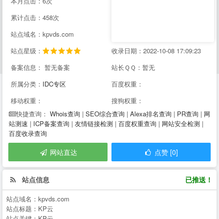
本月点击：6次
累计点击：458次
站点域名：kpvds.com
站点星级：
收录日期：2022-10-08 17:09:23
备案信息： 暂无备案
站长ＱＱ：暂无
所属分类：
IDC专区
百度权重：
移动权重：
搜狗权重：
Whois查询
|
SEO综合查询
|
Alexa排名查询
|
PR查询
|
网
快捷查询：
站测速
|
ICP备案查询
|
友情链接检测
|
百度权重查询
|
网站安全检测
|
百度收录查询
网站直达
点赞 [0]
站点信息
已推送！
站点域名：
kpvds.com
站点标题：
KP云
站点关键：
KP云