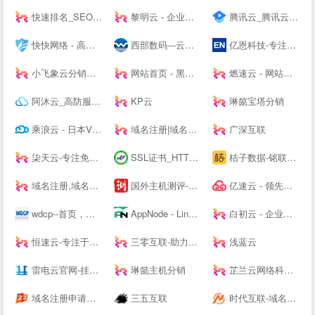
快速排名_SEO关键词优化_SEO网站优化平台「推否SEO」
黎明云 - 企业级云服务器、服务器租用托管服务提供商
腾讯云_腾讯云腾讯课堂--
快快网络 - 高防服务器租用,DDOS高防清洗,高防BGP服务器
西部数码---云服务器-虚拟主机-域名注册,20年知名云服务商！
亿恩科技-专注服务器托管22年
小飞象云分销系统
网站首页 - 黑白云-用心服务
燃速云 - 网站首页
阿沐云_高防服务器_香港服务器_高性价比云计算产品
KP云
琳懿宝塔分销
乘浪云 - 日本VPS_美国VPS_香港云主机_美国服务器_Linode日本东京
域名注册|域名查询|域名申请|虚拟主机|企业邮箱|网站建设|云主机|网站安全证书|CA证书|尽在阳光互联
广深互联
柒天云-专注免备案云主机vps服务器|美国高防香港vps|高防cdn|高防主机空间|就上柒天云
SSL证书_HTTPS加密_国密SSL数字证书 - 沃通CA【--】
桔子数据-铭联科技-企业级云服务器、虚拟主机、服务器租用托管服务提供商-桔子数据
域名注册,域名交易,虚拟主机,企业建站和企业邮箱-GoDaddy中文站
国外主机测评-专注国外VPS_云服务器_独立服务器_国外主机_外贸主机
亿速云 - 领先的云服务器、高防服务器、香港服务器云计算服务商！
wdcp--首页，免费好用易用的Linux服务器云主机管理系统面板
AppNode - Linux服务器集群管理面板
白初云 - 企业级高可用云服务器
恒速云-专注于优质美国香港云服务器
三零互联-助力上云
浅蓝云
雷电云官网-挂机宝-云电脑-企业级云服务器-域名注册-虚拟主机-香港美国服务器资货源站
琳懿主机分销
芷兰云网络科技-领先的云计算服务商！[www.zhilanit.com]-四川成都天府热线高防服务器,德阳高防服务器,成都服务器托管,成都服务器租用,成都云服务器,成都高防vps,云计算
域名注册申请查询交易门户|域名中介|商标注册|云计算|主机|SSL证书-尽在爱名网
三五互联
时代互联-域名注册查询,虚拟主机,云服务器租用等领导品牌服务