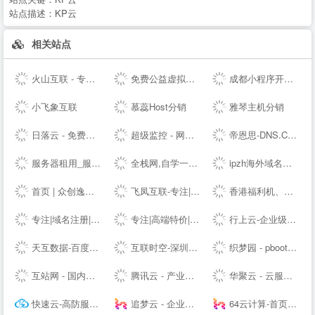
站点描述：
KP云
相关站点
火山互联 - 专注Linux应用,弹性云主机 - 四川火山互联信息科技有限责任公司
免费公益虚拟主机|雷电云互联-公益挂机宝_公益vps挂机宝_公益云电脑_3元挂机宝_4元挂机宝_低价挂机宝_低价云电脑_5元挂机宝_达龙云电脑-挂机宝官网
成都小程序开发_网站建设_小程序制作_自助建站_软件开发 - ⎛赤七互联⎞
小飞象互联
慕蕊Host分销
雅琴主机分销
日落云 - 免费云服务器免费主机专注优质云服务
超级监控 - 网站服务器数据监控服务商
帝恩思-DNS.COM：DNS综合服务提供商-免费DNS解析-云解析-高防CDN-DNS劫持-SSL证书-网站劫持检测-宕机监控-云服务器ECS
服务器租用_服务器托管_虚拟主机_云主机_vps-紫田网络
全栈网,自学一个全栈工程师
ipzh海外域名平台
首页 | 众创逸云 - 为全民开发者而生的专业云服务器
飞凤互联-专注|云主机|云空间|vps主机|拨号vps|虚拟主机|挂机宝|电信服务器|香港服务器
香港福利机、香港云服务器、美国站群VPS及物理主机提供商
专注|域名注册|com域名|cn域名|vip域名|pw域名|优质域名|无限空间|免费试用|ssl证书|-飞凤互联
专注|高端特价|活动主机| 无套路|续费同价|等主机服务器产品 - 飞凤互联
行上云-企业级云服务器-虚拟云主机-高防服务器租用托管服务商
天互数据-百度BGP高防机房与云服务器租用托管服务中心！
互联时空-深圳云主机,云服务器租用,深圳H5网站建设,域名注册,企业建站,小程序制作,服务器租用
织梦园 - pbootcms模板_云优模板_Wordpress主题模板_网站模板下载站
互站网 - 国内知名的网站交易、源码交易、域名交易服务中心
腾讯云 - 产业智变 云启未来
华聚云 - 云服务器租用提供商
快速云-高防服务器租用秒解-香港vps-香港云服务器-江苏高防BGP服务器租用-快速云
追梦云 - 企业级定制高防云服务器、虚拟主机、服务器租用托管服务提供商
64云计算-首页演示