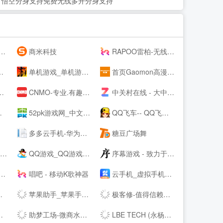
，悟空分身支持免费无线多开分身支持
商米科技
RAPOO雷柏-无线生活-雷柏科技
单机游戏_单机游戏下载_单机游戏门户_游侠网
首页Gaomon高漫 - 新一代数位板和数位屏，新的创作之旅
CNMO-专业.有趣的科技新媒体
中关村在线 - 大中华区专业IT网站 - The --luable and professional IT business website in Greater China
52pk游戏网_中文游戏门户站
QQ飞车-- QQ飞车---腾讯游戏-竞速网游王者 突破300万同时在线
多多云手机-华为云应用平台-你的另一台虚拟云端手机
糖豆广场舞
线
QQ游戏_QQ游戏大全_游戏下载_QQ游戏--
序幕游戏 - 致力于打造一个绝对绿色，安全，简洁的单机游戏爱好者聚集地
唱吧 - 移动K歌神器
云手机_虚拟手机_手机模拟器-双子星
苹果助手_苹果手机助手_同步网络官方下载
极客修-值得信赖的上门维修平台|手机维修|电脑维修|家电维修清洗
助梦工场-微商水印相机，微脉圈，微脉输入法
LBE TECH (永杨安风) - 全球安卓技术先锋