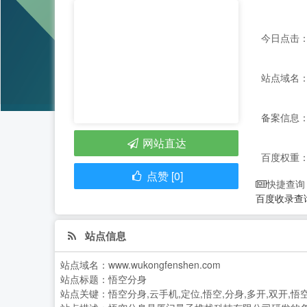
今日点击：
站点域名：ww
备案信息：
网站直达
百度权重
点赞 [0]
快捷查询
百度收录查
站点信息
站点域名：
www.wukongfenshen.com
站点标题：
悟空分身
站点关键：
悟空分身,云手机,定位,悟空,分身,多开,双开,悟空多