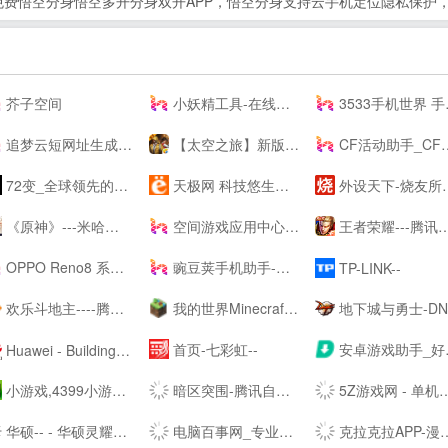
费悟空分身悟空多开分身双开APP，悟空分身支持云手机定位隐私保护
芥子空间
小妖精工具-在线工具箱
3533手机世界 手机改变世界 彩票开奖助手
追梦云短网址生成工具-页面跳转服务
【太空之旅】新版本爆料 - 和平精英----腾讯游戏
CF活动助手_CF装备助手_穿越火线活动一键领取 - --
72变_全球领先的智能生活平台
天极网 科技悠生活.遇见新未来
外设天下-烧友所爱 值得信赖(WWW.WSTX.COM)
《原神》---米哈游全新开放世界
空间游戏应用中心-网页游戏|热门游戏|新游推荐
王者荣耀---腾讯游戏
OPPO Reno8 系列 - 人像，从此得「芯」应手 | OPPO --
豌豆荚手机助手-海量安卓APP应用与游戏免费下载
TP-LINK--
欢乐斗地主----腾讯游戏
我的世界Minecraft中国版--——你想玩的，这里都有
地下城与勇士-DNF----腾讯游戏-格斗网游王者之作,500万同时在
首页-七彩虹--
安卓游戏助手_好玩的安卓游戏免费下载-骑士助手--
Huawei - Building a Fully Connected, Intelligent World
小游戏,4399小游戏,小游戏大全,双人小游戏大全 - www.4399.com
暗区突围-腾讯自研真硬核射击手游---腾讯游戏
5Z游戏网 - 单机游戏_单机游戏下载_单机游戏门户
华硕-- - 华硕灵耀X双屏Pro 2022新品上市,12期免息,晒单好礼!
电脑百事网_专业的IT技术网站 关注手机、电脑、科技
克拉克拉APP-漫播APP-声咚APP-克拉克拉---漫播---声咚---克拉克拉直播-漫播广播剧-声咚问答匹配