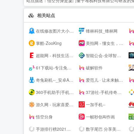
站点描述：
悟空分身是厦门量子堆栈科技有限公司研发的免
相关站点
在线修改图片大小尺寸；免费抠图照片处理工具 - 改图神器
锋林科技_锋林网
掌酷-ZooKing
美拍网 - 懂女生，更好看！
超能网 - 科技生活第一站
智能公会-全球智能产品评测资讯平台-致力于让智能走进生活
61下载站-专注免费软件下载、让你安全放心的下载
破解软件
奇兔刷机--_安卓Android刷机工具_一键完美刷机_ROOT软件
爱范儿 · 让未来触手可及
360手机助手|手机软件下载|手机游戏下载|安卓软件|安卓游戏|Android手机应用|手机主题壁纸下载|手机视频电影电视剧下载|手机小说杂志下载
37游社-手机传奇类游戏下载-手机游戏排行榜-安卓游戏下载-免费iOS手游排行榜-游戏攻略网-手机应用下载
游久网 - 玩家喜爱的网络游戏资讯门户 - www.uuu9.com
一加手机--
悟空分身
一帧秒创AI作画
手游排行榜2021前十名_热门好玩的手游推荐_最新手机游戏APP下载 - 续航之家
数字尾巴 分享美好数字生活