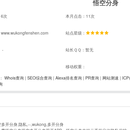
悟空分身
6次
本月点击：11次
w.wukongfenshen.com
站点星级：
 -
站长ＱＱ：暂无
：
移动权重：
Whois查询
|
SEO综合查询
|
Alexa排名查询
|
PR查询
|
网站测速
|
IC
：
询
开分身,隐私,--,wukong,多开分身