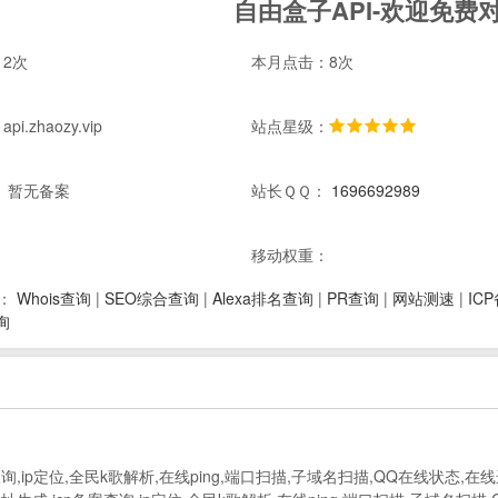
自由盒子API-欢迎免费
2次
本月点击：8次
.zhaozy.vip
站点星级：
 暂无备案
站长ＱＱ：
1696692989
：
移动权重：
Whois查询
|
SEO综合查询
|
Alexa排名查询
|
PR查询
|
网站测速
|
IC
：
询
询,ip定位,全民k歌解析,在线ping,端口扫描,子域名扫描,QQ在线状态,在线