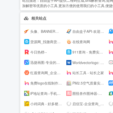
站点描述：
自由盒子API提供二维码生成,dns解析查询,短网址
加解密等优质的小工具,更加方便的使用我们的小工具,便
相关站点
头像、BANNER、LOGO在线制作设计生成 - 朝夕网
自由盒子API-欢迎免费对接接口
货源网_找微商货源_微信微商代理加盟_厂家一手货源发布平台
在线查询网
今日热榜--
911查询 - 免费实用查询工具大全网站
迅捷画图-专业的在线作图网站,在线画思维导图、流程图
Worldvectorlogo: Brand logos free to download
红盾查询网_企业工商信息查询系统
站长工具 - 站长之家
免费logo在线制作-字体logo-logo设计-U钙网
PM2.5空气质量实时查询 - 911查询
iP地址查询--手机号码查询归属地 | 邮政编码查询 | iP地址归属地查询 | 身份证号码验证在线查询网
图怪兽作图神器-在线图片编辑器-PS图片制作-搞定平面设计不求人
小鸡词典 - 好多梗啊！
启信宝-企业查询_企业信用信息平台