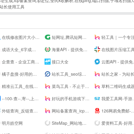
生成,icp备案查询,ip定位,全民k歌解析,在线ping,端口扫描,子域名扫描,
捷站长使用工具
在线修改图片大小尺寸；免费抠图照片处理工具 - 改图神器
短网址,腾讯短网址生成,sc.qq.com短链接,小米短网址,搜狗短网址,抖音域名防封,百度短链接,微信域名防封,腾讯绿标域名检测,,抖音域名检测,网址缩短_奇灵短网址 - 腾讯短网址,抖音域名检测,小米短网址,搜狗短网址,腾讯绿标域名检测,百度短网址,百度短链接,新浪短网址,绿标短网址,微信短网址,微信域名检测,sc.qq.com短链接,抖音防封短链
轻工具｜一个专注收集分享优质免费资源的导
成语大全_6字成语_成语接龙查询_词云成语网
海量API - 提供免费接口调用平台
在线图片压缩工具(jpg、jpeg、png、gif、webp、tiff)无损压缩90%-压
企查查 - 企业工商信息查询系统_查企业_查老板_查风险就上企查查!
接口大全
云图API - 提供免费接口调用平台-免费API数据接口调用服务平台
橘子盘搜-好用的影视资源搜索引擎
站长工具_seo综合查询工具_批量查询分析工具_枫树seo网
站长之家 - 为站长提供常用站长工具 webmaster--.c
精准云工具_在线工具大全
菜鸟工具 - 不止于工具
草料二维码生成
--100-查--,寄--,上--100
好玩的手机游戏下载-免费安卓软件下载 - 阳光下载站
我爱工具网-手游排行榜2021前十名推荐平台|热门手机软件app应用下载
外链查询_反链查询结果 - 爱站网
网站备案查询_icp备案查询_域名备案查询--查ICP备案网
126网易免费邮-你的专业电子邮局
明月皓空网
SiteMap_网站地图_站点地图_制作工具_在线生成_生成工具_生成器_网页爬虫_天气预报_天气API - 爱帮助！
爱资料工具-好用的在线工具箱