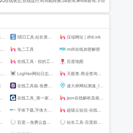
QQ在线状态,在线运行,时间戳转换,ua查询,whois查询,字符
航
SEO工具,站长查询工具-助力SEO优化-搜外SEO工具大全
压缩网址 | dh6.ink
缩图
兔二工具
md5在线加密解密
在线工具 - 你的工具箱
百度地图
n
LogHao网站日志在线分析工具_拉格好百度蜘蛛(baiduspider)在线分析-www.LogHao.cn站长工具
天眼查-商业查询平台_企业信息查询_公司查询_工商查询_企业信用信息系统
器
在线工具箱-免费实用工具大全-工具狗
速大师网站测速_IP地址归属地查询-免费IP查询API接口
在线工具_第一家纯在线免安装的工具网站【免费使用】- 工具123
json在线解析及格式化_pcjson工具在线
字体下载,字体大全,免费字体下载,在线字体|字客网
超级云短信-在线短信接收-Receive --S
百度---免费云盘丨文件共享软件丨超大容量丨存储安全
站长工具-百度权重排名查询-站长seo查询 - 爱站网