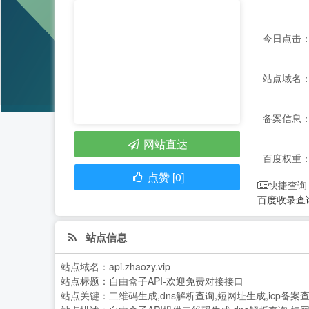
今日点击：
站点域名：api
备案信息：
网站直达
百度权重
点赞 [0]
快捷查询
百度收录查
站点信息
站点域名：
api.zhaozy.vip
站点标题：
自由盒子API-欢迎免费对接接口
站点关键：
二维码生成,dns解析查询,短网址生成,icp备案查