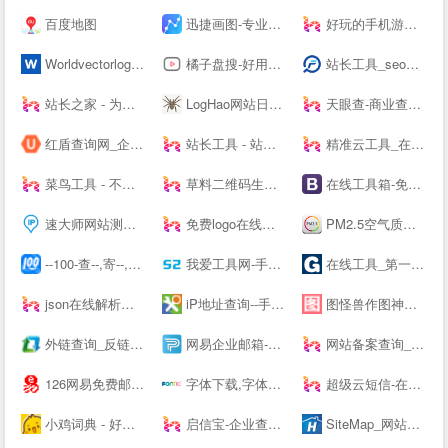
百度地图
迅捷画图-专业的在线作图网站,在线画思维导图、流程图
好玩的手机游戏下载-免费安卓软件下载 - 阳光下载站
Worldvectorlogo: Brand logos free to download
橘子盘搜-好用的影视资源搜索引擎
站长工具_seo综合查询工具_批量查询分析工具_枫树seo网
站长之家 - 为站长提供常用站长工具 webmaster--.cn
LogHao网站日志在线分析工具_拉格好百度蜘蛛(baiduspider)在线分析-www.LogHao.cn站长工具
天眼查-商业查询平台_企业信息查询_公司查询_工商查询_企业信用信息系统
红盾查询网_企业工商信息查询系统
站长工具 - 站长之家
精准云工具_在线工具大全
菜鸟工具 - 不止于工具
草料二维码生成器
在线工具箱-免费实用工具大全-工具狗
速大师网站测速_IP地址归属地查询-免费IP查询API接口
免费logo在线制作-字体logo-logo设计-U钙网
PM2.5空气质量实时查询 - 911查询
--100-查--,寄--,上--100
我爱工具网-手游排行榜2021前十名推荐平台|热门手机软件app应用下载
在线工具_第一家纯在线免安装的工具网站【免费使用】- 工具123
json在线解析及格式化_pcjson工具在线
iP地址查询--手机号码查询归属地 | 邮政编码查询 | iP地址归属地查询 | 身份证号码验证在线查询网
图怪兽作图神器-在线图片编辑器-PS图片制作-搞定平面设计不求人
外链查询_反链查询结果 - 爱站网
网易企业邮箱-163企业邮箱申请购买中心
网站备案查询_icp备案查询_域名备案查询--查ICP备案网
126网易免费邮-你的专业电子邮局
字体下载,字体大全,免费字体下载,在线字体|字客网
超级云短信-在线短信接收-Receive --S
小鸡词典 - 好多梗啊！
启信宝-企业查询_企业信用信息平台
SiteMap_网站地图_站点地图_制作工具_在线生成_生成工具_生成器_网页爬虫_天气预报_天气API - 爱帮助！