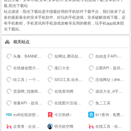
载,阳光下载站
站点描述：
阳光下载站是中国最好用的手机软件下载平台，我们收录了众
多的最新最全的安卓手机软件、好玩的手机游戏，安卓破解游戏下载，还
有手机教程，手机资讯和手机游戏攻略等实用的教程，玩手机app就来阳
光下载站。
相关站点
头像、BANNER、LOGO在线制作设计生成 - 朝夕网
短网址,腾讯短网址生成,sc.qq.com短链接,小米短网址,搜狗短网址,抖音域名防封,百度短链接,微信域名防封,腾讯绿标域名检测,,抖音域名检测,网址缩短_奇灵短网址 - 腾讯短网址,抖音域名检测,小米短网址,搜狗短网址,腾讯绿标域名检测,百度短网址,百度短链接,新浪短网址,绿标短网址,微信短网址,微信域名检测,sc.qq.com短链接,抖音防封短链
自由盒子API-欢迎免费对接接口
在线修改图片大小尺寸；免费抠图照片处理工具 - 改图神器
接口大全
云图API - 提供免费接口调用平台-免费API数据接口调用服务平台
轻工具｜一个专注收集分享优质免费资源的导航
SEO工具,站长查询工具-助力SEO优化-搜外SEO工具大全
压缩网址 | dh6.ink
货源网_找微商货源_微信微商代理加盟_厂家一手货源发布平台
在线查询网
成语大全_6字成语_成语接龙查询_词云成语网
海量API - 提供免费接口调用平台
在线图片压缩工具(jpg、jpeg、png、gif、webp、tiff)无损压缩90%-压缩图
兔二工具
md5在线加密解密
今日热榜--
911查询 - 免费实用查询工具大全网站
企查查 - 企业工商信息查询系统_查企业_查老板_查风险就上企查查!
明月皓空网
在线工具 - 你的工具箱