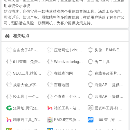
用系统公示系统
站点描述：
启信宝是一款快速精准的企业信息查询工具。涵盖工商信息、
司法诉讼、知识产权、股权结构等多维度信息，帮助用户快速了解合作公
司，预防潜在风险，获得商机，为客户提供决策支持。
相关站点
自由盒子API-欢迎免费对接接口
压缩网址 | dh6.ink
头像、BANNER、LOGO在线制作设计生成 - 朝夕网
911查询 - 免费实用查询工具大全网站
Worldvectorlogo: Brand logos free to download
兔二工具
SEO工具,站长查询工具-助力SEO优化-搜外SEO工具大全
在线查询网
在线修改图片大小尺寸；免费抠图照片处理工具 - 改图神器
成语大全_6字成语_成语接龙查询_词云成语网
百度地图
海量API - 提供免费接口调用平台
轻工具｜一个专注收集分享优质免费资源的导航
企查查 - 企业工商信息查询系统_查企业_查老板_查风险就上企查查!
云图API - 提供免费接口调用平台-免费API数据接口调用服务平台
短网址,腾讯短网址生成,sc.qq.com短链接,小米短网址,搜狗短网址,抖音域名防封,百度短链接,微信域名防封,腾讯绿标域名检测,,抖音域名检测,网址缩短_奇灵短网址 - 腾讯短网址,抖音域名检测,小米短网址,搜狗短网址,腾讯绿标域名检测,百度短网址,百度短链接,新浪短网址,绿标短网址,微信短网址,微信域名检测,sc.qq.com短链接,抖音防封短链
站长工具 - 站长之家
爱资料工具-好用的在线工具箱
精准云工具_在线工具大全
PM2.5空气质量实时查询 - 911查询
--100-查--,寄--,上--100