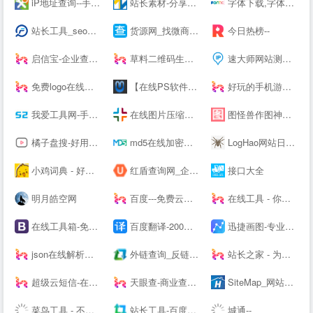
iP地址查询--手机号码查询归属地 | 邮政编码查询 | iP地址归属地查询 | 身份证号码验证在线查询网
站长素材-分享综合设计素材的平台
字体下载,字体大全,免费字体下载,在线字体|字客网
站长工具_seo综合查询工具_批量查询分析工具_枫树seo网
货源网_找微商货源_微信微商代理加盟_厂家一手货源发布平台
今日热榜--
启信宝-企业查询_企业信用信息平台
草料二维码生成器
速大师网站测速_IP地址归属地查询-免费IP查询API接口
免费logo在线制作-字体logo-logo设计-U钙网
【在线PS软件】在线PS图片（照片）处理工具_在线制作编辑图片ps精简版
好玩的手机游戏下载-免费安卓软件下载 - 阳光下载站
我爱工具网-手游排行榜2021前十名推荐平台|热门手机软件app应用下载
在线图片压缩工具(jpg、jpeg、png、gif、webp、tiff)无损压缩90%-压缩图
图怪兽作图神器-在线图片编辑器-PS图片制作-搞定平面设计不求人
橘子盘搜-好用的影视资源搜索引擎
md5在线加密解密
LogHao网站日志在线分析工具_拉格好百度蜘蛛(baiduspider)在线分析-www.LogHao.cn站长工具
小鸡词典 - 好多梗啊！
红盾查询网_企业工商信息查询系统
接口大全
明月皓空网
百度---免费云盘丨文件共享软件丨超大容量丨存储安全
在线工具 - 你的工具箱
在线工具箱-免费实用工具大全-工具狗
百度翻译-200种语言互译、沟通全世界！
迅捷画图-专业的在线作图网站,在线画思维导图、流程图
json在线解析及格式化_pcjson工具在线
外链查询_反链查询结果 - 爱站网
站长之家 - 为站长提供常用站长工具 webmaster--.cn
超级云短信-在线短信接收-Receive --S
天眼查-商业查询平台_企业信息查询_公司查询_工商查询_企业信用信息系统
SiteMap_网站地图_站点地图_制作工具_在线生成_生成工具_生成器_网页爬虫_天气预报_天气API - 爱帮助！
菜鸟工具 - 不止于工具
站长工具-百度权重排名查询-站长seo查询 - 爱站网
城通--