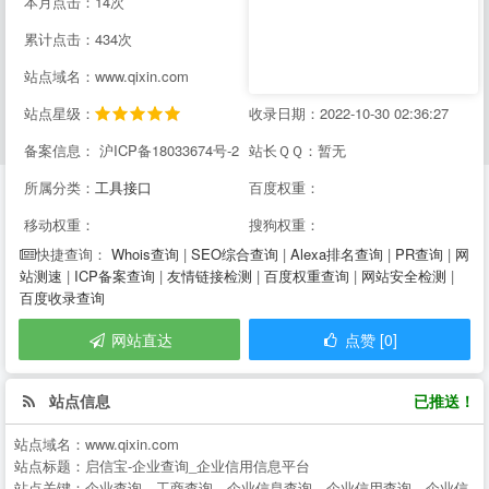
本月点击：14次
累计点击：434次
站点域名：www.qixin.com
站点星级：
收录日期：2022-10-30 02:36:27
备案信息： 沪ICP备18033674号-2
站长ＱＱ：暂无
所属分类：
工具接口
百度权重：
移动权重：
搜狗权重：
Whois查询
|
SEO综合查询
|
Alexa排名查询
|
PR查询
|
网
快捷查询：
站测速
|
ICP备案查询
|
友情链接检测
|
百度权重查询
|
网站安全检测
|
百度收录查询
网站直达
点赞 [0]
站点信息
已推送！
站点域名：
www.qixin.com
站点标题：
启信宝-企业查询_企业信用信息平台
站点关键：
企业查询，工商查询，企业信息查询，企业信用查询，企业信