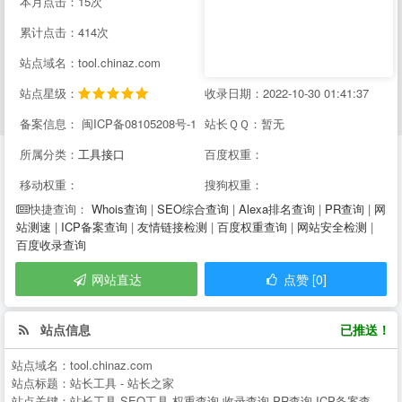
本月点击：15次
累计点击：414次
站点域名：tool.chinaz.com
站点星级：
收录日期：2022-10-30 01:41:37
备案信息： 闽ICP备08105208号-1
站长ＱＱ：暂无
所属分类：
工具接口
百度权重：
移动权重：
搜狗权重：
Whois查询
|
SEO综合查询
|
Alexa排名查询
|
PR查询
|
网
快捷查询：
站测速
|
ICP备案查询
|
友情链接检测
|
百度权重查询
|
网站安全检测
|
百度收录查询
网站直达
点赞 [0]
站点信息
已推送！
站点域名：
tool.chinaz.com
站点标题：
站长工具 - 站长之家
站点关键：
站长工具,SEO工具,权重查询,收录查询,PR查询,ICP备案查