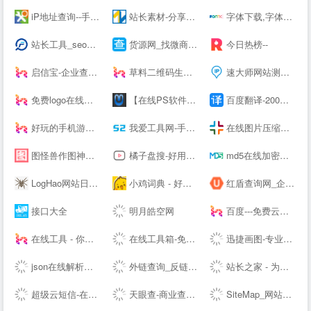
iP地址查询--手机号码查询归属地 | 邮政编码查询 | iP地址归属地查询 | 身份证号码验证在线查询网
站长素材-分享综合设计素材的平台
字体下载,字体大全,免费字体下载,在线字体|字客网
站长工具_seo综合查询工具_批量查询分析工具_枫树seo网
货源网_找微商货源_微信微商代理加盟_厂家一手货源发布平台
今日热榜--
启信宝-企业查询_企业信用信息平台
草料二维码生成器
速大师网站测速_IP地址归属地查询-免费IP查询API接口
免费logo在线制作-字体logo-logo设计-U钙网
【在线PS软件】在线PS图片（照片）处理工具_在线制作编辑图片ps精简版
百度翻译-200种语言互译、沟通全世界！
好玩的手机游戏下载-免费安卓软件下载 - 阳光下载站
我爱工具网-手游排行榜2021前十名推荐平台|热门手机软件app应用下载
在线图片压缩工具(jpg、jpeg、png、gif、webp、tiff)无损压缩90%-压缩图
图怪兽作图神器-在线图片编辑器-PS图片制作-搞定平面设计不求人
橘子盘搜-好用的影视资源搜索引擎
md5在线加密解密
LogHao网站日志在线分析工具_拉格好百度蜘蛛(baiduspider)在线分析-www.LogHao.cn站长工具
小鸡词典 - 好多梗啊！
红盾查询网_企业工商信息查询系统
接口大全
明月皓空网
百度---免费云盘丨文件共享软件丨超大容量丨存储安全
在线工具 - 你的工具箱
在线工具箱-免费实用工具大全-工具狗
迅捷画图-专业的在线作图网站,在线画思维导图、流程图
json在线解析及格式化_pcjson工具在线
外链查询_反链查询结果 - 爱站网
站长之家 - 为站长提供常用站长工具 webmaster--.cn
超级云短信-在线短信接收-Receive --S
天眼查-商业查询平台_企业信息查询_公司查询_工商查询_企业信用信息系统
SiteMap_网站地图_站点地图_制作工具_在线生成_生成工具_生成器_网页爬虫_天气预报_天气API - 爱帮助！