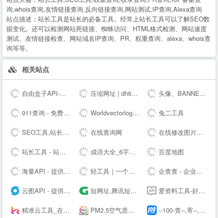
询,whois查询,友情链接查询,反向链接查询,网站测试,IP查询,Alexa查询
站点描述：
站长工具是站长的必备工具。经常上站长工具可以了解SEO数
据变化。还可以检测网站死链接、蜘蛛访问、HTML格式检测、网站速度
测试、友情链接检查、网站域名IP查询、PR、权重查询、alexa、whois查
询等等。
相关站点
自由盒子API-欢迎免费对接接口
压缩网址 | dh6.ink
头像、BANNER、LOGO在线制作设计生成 - 朝夕网
911查询 - 免费实用查询工具大全网站
Worldvectorlogo: Brand logos free to download
兔二工具
SEO工具,站长查询工具-助力SEO优化-搜外SEO工具大全
在线查询网
在线修改图片大小尺寸；免费抠图照片处理工具 - 改图神器
站长工具 - 站长之家
成语大全_6字成语_成语接龙查询_词云成语网
百度地图
海量API - 提供免费接口调用平台
轻工具｜一个专注收集分享优质免费资源的导航
企查查 - 企业工商信息查询系统_查企业_查老板_查风险就上企查查!
云图API - 提供免费接口调用平台-免费API数据接口调用服务平台
短网址,腾讯短网址生成,sc.qq.com短链接,小米短网址,搜狗短网址,抖音域名防封,百度短链接,微信域名防封,腾讯绿标域名检测,,抖音域名检测,网址缩短_奇灵短网址 - 腾讯短网址,抖音域名检测,小米短网址,搜狗短网址,腾讯绿标域名检测,百度短网址,百度短链接,新浪短网址,绿标短网址,微信短网址,微信域名检测,sc.qq.com短链接,抖音防封短链
爱资料工具-好用的在线工具箱
精准云工具_在线工具大全
PM2.5空气质量实时查询 - 911查询
--100-查--,寄--,上--100