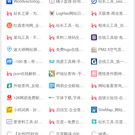
Worldvectorlogo: Brand logos free to download
橘子盘搜-好用的影视资源搜索引擎
站长工具_seo综合查询工具_批量查询分析工具_枫树seo网
站长之家 - 为站长提供常用站长工具 webmaster--.cn
LogHao网站日志在线分析工具_拉格好百度蜘蛛(baiduspider)在线分析-www.LogHao.cn站长工具
天眼查-商业查询平台_企业信息查询_公司查询_工商查询_企业信用信息系统
红盾查询网_企业工商信息查询系统
站长工具 - 站长之家
精准云工具_在线工具大全
菜鸟工具 - 不止于工具
草料二维码生成器
在线工具箱-免费实用工具大全-工具狗
速大师网站测速_IP地址归属地查询-免费IP查询API接口
免费logo在线制作-字体logo-logo设计-U钙网
PM2.5空气质量实时查询 - 911查询
--100-查--,寄--,上--100
我爱工具网-手游排行榜2021前十名推荐平台|热门手机软件app应用下载
在线工具_第一家纯在线免安装的工具网站【免费使用】- 工具123
json在线解析及格式化_pcjson工具在线
iP地址查询--手机号码查询归属地 | 邮政编码查询 | iP地址归属地查询 | 身份证号码验证在线查询网
图怪兽作图神器-在线图片编辑器-PS图片制作-搞定平面设计不求人
外链查询_反链查询结果 - 爱站网
网易企业邮箱-163企业邮箱申请购买中心
网站备案查询_icp备案查询_域名备案查询--查ICP备案网
126网易免费邮-你的专业电子邮局
字体下载,字体大全,免费字体下载,在线字体|字客网
超级云短信-在线短信接收-Receive --S
小鸡词典 - 好多梗啊！
启信宝-企业查询_企业信用信息平台
SiteMap_网站地图_站点地图_制作工具_在线生成_生成工具_生成器_网页爬虫_天气预报_天气API - 爱帮助！
爱资料工具-好用的在线工具箱
百度---免费云盘丨文件共享软件丨超大容量丨存储安全
站长工具-百度权重排名查询-站长seo查询 - 爱站网
【在线PS软件】在线PS图片（照片）处理工具_在线制作编辑图片ps精简版
百度翻译-200种语言互译、沟通全世界！
城通--