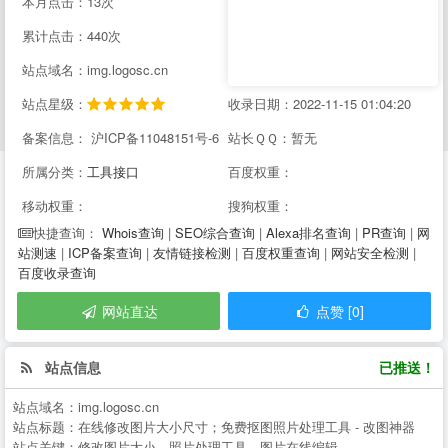
本月点击：13次
累计点击：440次
站点域名：img.logosc.cn
站点星级：
收录日期：2022-11-15 01:04:20
备案信息： 沪ICP备11048151号-6
站长ＱＱ：暂无
所属分类：
工具接口
百度权重：
移动权重：
搜狗权重：
Whois查询
|
SEO综合查询
|
Alexa排名查询
|
PR查询
|
网
快捷查询：
站测速
|
ICP备案查询
|
友情链接检测
|
百度权重查询
|
网站安全检测
|
百度收录查询
网站直达
点赞 [0]
站点信息
已推送！
站点域名：
img.logosc.cn
站点标题：
在线修改图片大小尺寸；免费抠图照片处理工具 - 改图神器
站点关键：
修改图片大小，照片处理工具，图片在线编辑