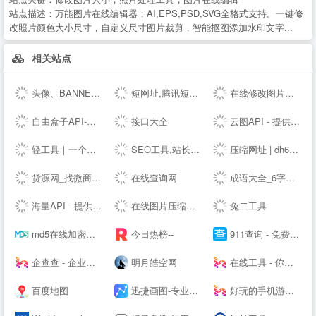
站点描述：
万能图片在线编辑器；AI,EPS,PSD,SVG全格式支持。一键修
改照片颜色大小尺寸，自定义尺寸图片裁剪，智能抠图添加水印文字...
相关站点
头像、BANNER、LOGO在线制作设计生成 - 朝夕网
短网址,腾讯短网址生成,sc.qq.com短链接,小米短网址,搜狗短网址,抖音域名防封,百度短链接,微信域名防封,腾讯绿标域名检测,,抖音域名检测,网址缩短_奇灵短网址 - 腾讯短网址,抖音域名检测,小米短网址,搜狗短网址,腾讯绿标域名检测,百度短网址,百度短链接,新浪短网址,绿标短网址,微信短网址,微信域名检测,sc.qq.com短链接,抖音防封短链
在线修改图片大小尺寸；免费抠图照片处理工具 - 改图神器
自由盒子API-欢迎免费对接接口
接口大全
云图API - 提供免费接口调用平台-免费API数据接口调用服务平台
轻工具｜一个专注收集分享优质免费资源的导航
SEO工具,站长查询工具-助力SEO优化-搜外SEO工具大全
压缩网址 | dh6.ink
货源网_找微商货源_微信微商代理加盟_厂家一手货源发布平台
在线查询网
成语大全_6字成语_成语接龙查询_词云成语网
海量API - 提供免费接口调用平台
在线图片压缩工具(jpg、jpeg、png、gif、webp、tiff)无损压缩90%-压缩图
兔二工具
md5在线加密解密
今日热榜--
911查询 - 免费实用查询工具大全网站
企查查 - 企业工商信息查询系统_查企业_查老板_查风险就上企查查!
明月皓空网
在线工具 - 你的工具箱
百度地图
迅捷画图-专业的在线作图网站,在线画思维导图、流程图
好玩的手机游戏下载-免费安卓软件下载 - 阳光下载站