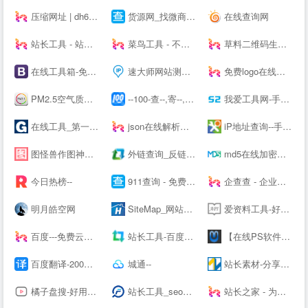
压缩网址 | dh6.ink
货源网_找微商货源_微信微商代理加盟_厂家一手货源发布平台
在线查询网
站长工具 - 站长之家
菜鸟工具 - 不止于工具
草料二维码生成器
在线工具箱-免费实用工具大全-工具狗
速大师网站测速_IP地址归属地查询-免费IP查询API接口
免费logo在线制作-字体logo-logo设计-U钙网
PM2.5空气质量实时查询 - 911查询
--100-查--,寄--,上--100
我爱工具网-手游排行榜2021前十名推荐平台|热门手机软件app应用下载
在线工具_第一家纯在线免安装的工具网站【免费使用】- 工具123
json在线解析及格式化_pcjson工具在线
iP地址查询--手机号码查询归属地 | 邮政编码查询 | iP地址归属地查询 | 身份证号码验证在线查询网
图怪兽作图神器-在线图片编辑器-PS图片制作-搞定平面设计不求人
外链查询_反链查询结果 - 爱站网
md5在线加密解密
今日热榜--
911查询 - 免费实用查询工具大全网站
企查查 - 企业工商信息查询系统_查企业_查老板_查风险就上企查查!
明月皓空网
SiteMap_网站地图_站点地图_制作工具_在线生成_生成工具_生成器_网页爬虫_天气预报_天气API - 爱帮助！
爱资料工具-好用的在线工具箱
百度---免费云盘丨文件共享软件丨超大容量丨存储安全
站长工具-百度权重排名查询-站长seo查询 - 爱站网
【在线PS软件】在线PS图片（照片）处理工具_在线制作编辑图片ps精简版
百度翻译-200种语言互译、沟通全世界！
城通--
站长素材-分享综合设计素材的平台
橘子盘搜-好用的影视资源搜索引擎
站长工具_seo综合查询工具_批量查询分析工具_枫树seo网
站长之家 - 为站长提供常用站长工具 webmaster--.cn