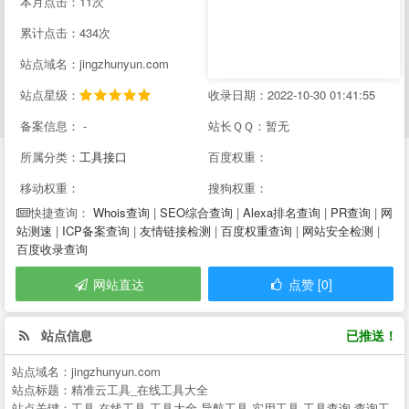
本月点击：11次
累计点击：434次
站点域名：jingzhunyun.com
站点星级：
收录日期：2022-10-30 01:41:55
备案信息： -
站长ＱＱ：暂无
所属分类：
工具接口
百度权重：
移动权重：
搜狗权重：
Whois查询
|
SEO综合查询
|
Alexa排名查询
|
PR查询
|
网
快捷查询：
站测速
|
ICP备案查询
|
友情链接检测
|
百度权重查询
|
网站安全检测
|
百度收录查询
网站直达
点赞 [0]
站点信息
已推送！
站点域名：
jingzhunyun.com
站点标题：
精准云工具_在线工具大全
站点关键：
工具,在线工具,工具大全,导航工具,实用工具,工具查询,查询工