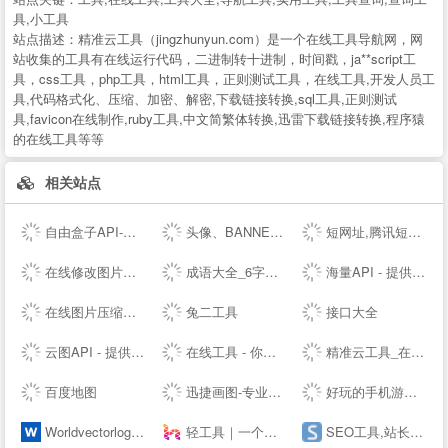
具,小工具
站点描述：
精准云工具（jingzhunyun.com）是一个在线工具导航网，网
站收集的工具有在线运行代码，二进制转十进制，时间戳，ja**script工
具，css工具，php工具，html工具，正则测试工具，在线工具,开发人员工
具,代码格式化、压缩、加密、解密,下载链接转换,sql工具,正则测试
具,favicon在线制作,ruby工具,中文简繁体转换,迅雷下载链接转换,程序猿
的在线工具等等
相关站点
自由盒子API-欢迎免费对接接口
头像、BANNER、LOGO在线制作设计生成 - 朝夕网
短网址,腾讯短网址生成,sc.qq.com短链接,小米短网址,搜狗短网址,抖音域名防封,百度短链接,微信域名防封,腾讯绿标域名检测,,抖音域名检测,网址缩短_奇灵短网址 - 腾讯短网址,抖音域名检测,小米短网址,搜狗短网址,腾讯绿标域名检测,百度短网址,百度短链接,新浪短网址,绿标短网址,微信短网址,微信域名检测,sc.qq.com短链接,抖音防封短链
在线修改图片大小尺寸；免费抠图照片处理工具 - 改图神器
成语大全_6字成语_成语接龙查询_词云成语网
海量API - 提供免费接口调用平台
在线图片压缩工具(jpg、jpeg、png、gif、webp、tiff)无损压缩90%-压缩图
兔二工具
接口大全
云图API - 提供免费接口调用平台-免费API数据接口调用服务平台
在线工具 - 你的工具箱
精准云工具_在线工具大全
百度地图
迅捷画图-专业的在线作图网站,在线画思维导图、流程图
好玩的手机游戏下载-免费安卓软件下载 - 阳光下载站
Worldvectorlogo: Brand logos free to download
轻工具｜一个专注收集分享优质免费资源的导航
SEO工具,站长查询工具-助力SEO优化-搜外SEO工具大全