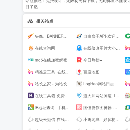
站点描述：
免费设计，无限制免费下载，无论你董不懂设计,
目了然
相关站点
头像、BANNER、LOGO在线制作设计生成 - 朝夕网
自由盒子API-欢迎免费对接接口
在线查询网
在线修改图片大小尺寸；免费抠图照片处理工具 - 改图神器
md5在线加密解密
今日热榜--
精准云工具_在线工具大全
百度地图
站长之家 - 为站长提供常用站长工具 webmaster--.cn
LogHao网站日志在线分析工具_拉格好百度蜘蛛(baiduspider)在线分析-www.LogHao.cn站长工具
在线工具箱-免费实用工具大全-工具狗
速大师网站测速_IP地址归属地查询-免费IP查询API接口
iP地址查询--手机号码查询归属地 | 邮政编码查询 | iP地址归属地查询 | 身份证号码验证在线查询网
图怪兽作图神器-在线图片编辑器-PS图片制作-搞定平面设计不求人
超级云短信-在线短信接收-Receive --S
小鸡词典 - 好多梗啊！