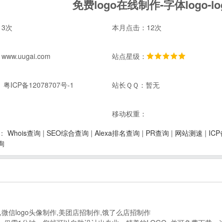
免费logo在线制作-字体logo-l
3次
本月点击：12次
w.uugai.com
站点星级：
粤ICP备12078707号-1
站长ＱＱ：暂无
：
移动权重：
Whois查询
|
SEO综合查询
|
Alexa排名查询
|
PR查询
|
网站测速
|
IC
：
询
o设计,微信logo头像制作,美团店招制作,饿了么店招制作