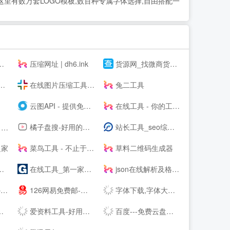
这里有数万套LOGO模板,数百种专属字体选择,自由搭配一
压缩网址 | dh6.ink
货源网_找微商货源_微信微商代理加盟_厂家一手货源发布平台
在线图片压缩工具(jpg、jpeg、png、gif、webp、tiff)无损压缩90%-压缩图
兔二工具
云图API - 提供免费接口调用平台-免费API数据接口调用服务平台
在线工具 - 你的工具箱
橘子盘搜-好用的影视资源搜索引擎
站长工具_seo综合查询工具_批量查询分析工具_枫树seo网
d
之家
菜鸟工具 - 不止于工具
草料二维码生成器
在线工具_第一家纯在线免安装的工具网站【免费使用】- 工具123
json在线解析及格式化_pcjson工具在线
网
126网易免费邮-你的专业电子邮局
字体下载,字体大全,免费字体下载,在线字体|字客网
爱资料工具-好用的在线工具箱
百度---免费云盘丨文件共享软件丨超大容量丨存储安全