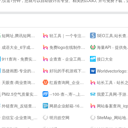
仅需1分钟，您就可以自助设计出专业、精美的LOGO, 并可免费下载，
短网址,腾讯短网址生成,sc.qq.com短链接,小米短网址,搜狗短网址,抖音域名防封,百度短链接,微信域名防封,腾讯绿标域名检测,,抖音域名检测,网址缩短_奇灵短网址 - 腾讯短网址,抖音域名检测,小米短网址,搜狗短网址,腾讯绿标域名检测,百度短网址,百度短链接,新浪短网址,绿标短网址,微信短网址,微信域名检测,sc.qq.com短链接,抖音防封短链
轻工具｜一个专注收集分享优质免费资源的导航
SEO工具,站长查询工具-助力SEO优化-搜外SEO工具大全
成语大全_6字成语_成语接龙查询_词云成语网
免费logo在线制作-字体logo-logo设计-U钙网
海量API - 提供免费接口调用平台
911查询 - 免费实用查询工具大全网站
企查查 - 企业工商信息查询系统_查企业_查老板_查风险就上企查查!
接口大全
迅捷画图-专业的在线作图网站,在线画思维导图、流程图
好玩的手机游戏下载-免费安卓软件下载 - 阳光下载站
Worldvectorlogo: Brand logos free to downloa
天眼查-商业查询平台_企业信息查询_公司查询_工商查询_企业信用信息系统
红盾查询网_企业工商信息查询系统
站长工具 - 站长
PM2.5空气质量实时查询 - 911查询
--100-查--,寄--,上--100
我爱工具网-手游排行榜2021前十名推荐平台|热门手机软件app应用下载
外链查询_反链查询结果 - 爱站网
网易企业邮箱-163企业邮箱申请购买中心
网站备案查询_icp备案查询_域名备案查询--查ICP备案
启信宝-企业查询_企业信用信息平台
明月皓空网
SiteMap_网站地图_站点地图_制作工具_在线生成_生成工具_生成器_网页爬虫_天气预报_天气API - 爱帮助！