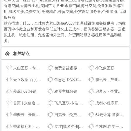
香港空间,香港云主机,美国空间,PHP虚拟空间,海外空间,免备案服务器租
用,域名注册,免费空间,免费域名,外贸空间,外贸网站服务器,企业出海,IaaS
服务商
站点描述：
硅云，全球领先的出海IaaS云计算基础设施服务提供商，为数
百万中小微企业和开发者降低全球化上云成本，提供香港云服务器、云虚
拟主机、域名注册、免备案海外空间、外贸网站服务器租用等产品和服
务。
相关站点
火山互联 - 专注Linux应用,弹性云主机 - 四川火山互联信息科技有限责任公司
免费公益虚拟主机|雷电云互联-公益挂机宝_公益vps挂机宝_公益云电脑_3元挂机宝_4元挂机宝_低价挂机宝_低价云电脑_5元挂机宝_达龙云电脑-挂机宝官网
小飞象互联
天互数据-百度BGP高防机房与云服务器租用托管服务中心！
帝恩思-DNS.COM：DNS综合服务提供商-免费DNS解析-云解析-高防CDN-DNS劫持-SSL证书-网站劫持检测-宕机监控-云服务器ECS
腾讯云 - 产业智变 云启未来
慕蕊Host分销
雅琴主机分销
追梦云 - 企业级定制高防云服务器、虚拟主机、服务器租用托管服务提供商
首页 | 众创逸云 - 为全民开发者而生的专业云服务器
飞凤互联-专注|云主机|云空间|vps主机|拨号vps|虚拟主机|挂机宝|电信服务器|香港服务器
成都小程序开发_网站建设_小程序制作_自助建站_软件开发 - ⎛赤七互联⎞
华聚云 - 云服务器租用提供商
日落云 - 免费云服务器免费主机专注优质云服务
64云计算-首页演示
香港福利机、香港云服务器、美国站群VPS及物理主机提供商
专注|域名注册|com域名|cn域名|vip域名|pw域名|优质域名|无限空间|免费试用|ssl证书|-飞凤互联
全栈网,自学一个全栈工程师