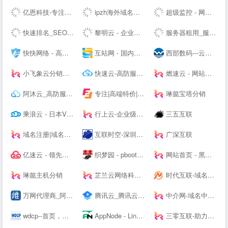
亿恩科技-专注服务器托管22年
ipzh海外域名平台
超级监控 - 网站服务器数据监控服务商
快速排名_SEO关键词优化_SEO网站优化平台「推否SEO」
黎明云 - 企业级云服务器、服务器租用托管服务提供商
服务器租用_服务器托管_虚拟主机_云主机_vps-紫田网络
快快网络 - 高防服务器租用,DDOS高防清洗,高防BGP服务器
互站网 - 国内知名的网站交易、源码交易、域名交易服务中心
西部数码---云服务器-虚拟主机-域名注册,20年知名云服务商！
小飞象云分销系统
快速云-高防服务器租用秒解-香港vps-香港云服务器-江苏高防BGP服务器租用-快速云
燃速云 - 网站首页
阿沐云_高防服务器_香港服务器_高性价比云计算产品
专注|高端特价|活动主机| 无套路|续费同价|等主机服务器产品 - 飞凤互联
琳懿宝塔分销
乘浪云 - 日本VPS_美国VPS_香港云主机_美国服务器_Linode日本东京
行上云-企业级云服务器-虚拟云主机-高防服务器租用托管服务商
三五互联
域名注册|域名查询|域名申请|虚拟主机|企业邮箱|网站建设|云主机|网站安全证书|CA证书|尽在阳光互联
互联时空-深圳云主机,云服务器租用,深圳H5网站建设,域名注册,企业建站,小程序制作,服务器租用
广深互联
亿速云 - 领先的云服务器、高防服务器、香港服务器云计算服务商！
织梦园 - pbootcms模板_云优模板_Wordpress主题模板_网站模板下载站
网站首页 - 黑白云-用心服务
琳懿主机分销
芷兰云网络科技-领先的云计算服务商！[www.zhilanit.com]-四川成都天府热线高防服务器,德阳高防服务器,成都服务器托管,成都服务器租用,成都云服务器,成都高防vps,云计算
时代互联-域名注册查询,虚拟主机,云服务器租用等领导品牌服务
万网代理商_阿里云代理商_虚拟主机_网页空间_企业邮箱_域名注册
腾讯云_腾讯云腾讯课堂--
中介网-域名中介_网站中介_第三方中介交易平台-zhongjie.com
wdcp--首页，免费好用易用的Linux服务器云主机管理系统面板
AppNode - Linux服务器集群管理面板
三零互联-助力上云