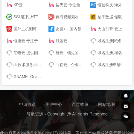
KP云
柒天云-专注免备案云主机vps服务器|美国高防香港vps|高防cdn|高防主机空间|就上柒天云
恒创科技-海外数据中心服务商_香港服务器_海外云服务器
SSL证书_HTTPS加密_国密SSL数字证书 - 沃通CA【--】
典尚视频素材网:高清视频素材下载网站,视频素材、AE模板素材下载、AE素材、舞台背景视频、LED背景视频免费下载、会声会影、Pr模板、edius模板
桔子数据-铭联科技-企业级云服务器、虚拟主机、服务器租用托管服务提供商-桔子数据
国外主机测评-专注国外VPS_云服务器_独立服务器_国外主机_外贸主机
友盟+，国内领先的开发者服务及数据智能服务商
火山引擎-云上增长新动力
恒速云-专注于优质美国香港云服务器
浅蓝云
域名注册|域名--|企业拼音域名|域名中介|域名代售|域名代购|域名中介交易-米仓网
亿猫云-提供国外免费虚拟主机,免费服务器,美国免费虚拟主机,挂机宝-
硅云 - 领先的出海IaaS云计算基础设施服务提供商
域名注册,域名交易,虚拟主机,企业建站和企业邮箱-GoDaddy中文站
dz技术服务,dz搬迁升级,discuz使用教程,dz挂马处理-Discuz!论坛建站一站式服务:当流科技 - Powered by Discuz!
白初云 - 企业级高可用云服务器
域名注册申请查询交易门户|域名中介|商标注册|云计算|主机|SSL证书-尽在爱名网
GNAME- Gname is a great domain management platform
申请收录
-
用户中心
-
百度收录
-
网站地图
导航资源 - Copyright @ All rights Reserved
此内容系本站根据来路自动抓取的结果，不代表本站赞成被显示网站的内