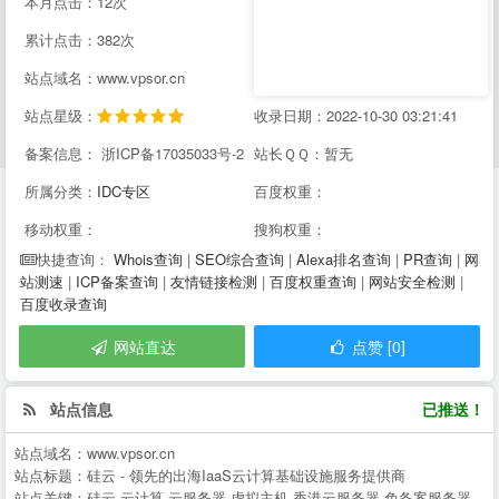
本月点击：12次
累计点击：382次
站点域名：www.vpsor.cn
站点星级：
收录日期：2022-10-30 03:21:41
备案信息： 浙ICP备17035033号-2
站长ＱＱ：暂无
所属分类：
IDC专区
百度权重：
移动权重：
搜狗权重：
Whois查询
|
SEO综合查询
|
Alexa排名查询
|
PR查询
|
网
快捷查询：
站测速
|
ICP备案查询
|
友情链接检测
|
百度权重查询
|
网站安全检测
|
百度收录查询
网站直达
点赞 [0]
站点信息
已推送！
站点域名：
www.vpsor.cn
站点标题：
硅云 - 领先的出海IaaS云计算基础设施服务提供商
站点关键：
硅云,云计算,云服务器,虚拟主机,香港云服务器,免备案服务器,