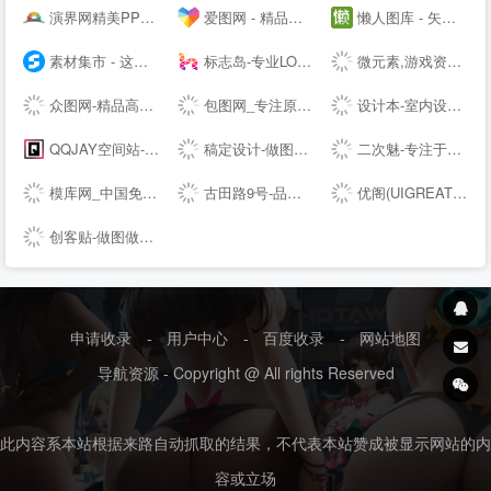
演界网精美PPT模板会员免费下载_矢量图片素材多品类模板服务平台
爱图网 - 精品设计图片素材aiimg.com
懒人图库 - 矢量图,JS代码,网页素材 - 学会偷懒，懒出境界！
素材集市 - 这里的素材有点酷！
标志岛-专业LOGO素材下载平台
微元素,游戏资源下载,游戏原画,手机游戏资源,游戏开发资源 - Element3ds.com!
众图网-精品高清设计图库-提供商用图片素材下载
包图网_专注原创商用设计图片下载，会员免费设计素材模板独家图库
设计本-室内设计师网_室内设计联盟_装修设计公司大全
QQJAY空间站-分享QQ网名 个性签名 QQ分组 日志 QQ头像 空间素材 QQ空间 皮肤等内容
稿定设计-做图做视频必备_在线设计神器_海量版权素材模板
二次魅-专注于分享国内外高清精品二次元电脑手机图片壁纸
模库网_中国免费设计素材图片库_优质设计模板下载网站
古田路9号-品牌创意/版权保护平台
优阁(UIGREAT) - UI设计师学习交流社区
创客贴-做图做视频必备_会打字就能做设计，商用有版权
申请收录
-
用户中心
-
百度收录
-
网站地图
导航资源 - Copyright @ All rights Reserved
此内容系本站根据来路自动抓取的结果，不代表本站赞成被显示网站的内
容或立场