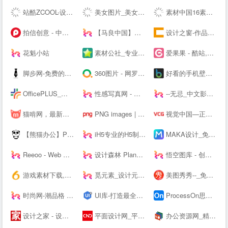
站酷ZCOOL-设计师互动平台-打开站酷，发现更好的设计！
美女图片_美女壁纸_写真女神_极品尤物_宅男女神尽在—奇妙尤物网
素材中国16素材网 - 素材中国16素材网
拍信创意 - 中国领先的创意内容素材平台 素材网 素材库 高清图片视频源文件下载
【马良中国】免费3Dmax视频教程_3D室内设计_室外建筑_动画漫游设计学习视频-马良中国maliang.com
设计之窗-作品设计及备案门户
花魁小站
素材公社_专业设计素材网_高清图片网站
爱果果 - 酷站,H5,UI,网页模板、素材免费下载,案例欣赏
脚步网-免费的在线简历制作平台-3万套个人简历模板
360图片 - 网罗天下美图
好看的手机壁纸_高清手机壁纸图片_苹果手机壁纸下载－手机壁纸大全
OfficePLUS_微软官方Office模板服务平台_ppt模板_会员免费_工作总结_求职简历
性感写真网 - 专注优秀的美图资源分享
--无忌_中文影像生活门户
猫啃网，最新最全的可免费商用中文字体下载网站！喵啃~
PNG images | 100 000+ Free PNG images
视觉中国—正版高清图片、视频、音乐、字体下载—商业图片下载网站
【熊猫办公】PPT模板，创意设计素材 高效办公在熊猫
iH5专业的H5制作工具
MAKA设计_免费H5页面制作,电子婚礼请帖制作,海量免费设计模板,电子邀请函模板,微信营销,h5制作,微场景和模板素材设计分享平台
Reeoo - Web Design Inspiration and Website Gallery
设计森林 PlanForest - 收集、整理、分享全球优质的设计素材资源
悟空图库 - 创意设计素材，PPT模板，Word模板，高效办公尽在悟空
游戏素材下载,6m5m游戏素材,游戏源码下载,游戏素材资源 - www.6m5m.com
觅元素_设计元素的免费下载网站_免抠素材51yuansu.com
美图秀秀--_免费在线P图抠图拼图_证件照制作
时尚网-潮品格 新时尚
UI库-打造最全的UI素材库
ProcessOn思维导图、流程图-思维导图模板_思维导图软件免费下载_在线作图协作工具
设计之家 - 设计交流互动平台 - 传播先进设计理念 推动原创设计发展
平面设计网_平面设计作品欣赏-设计网
办公资源网_精品PPT模板下载网站_海量办公素材资源可供下载_动起办公