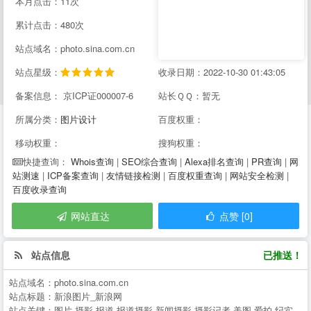
本月点击：11次
累计点击：480次
站点域名：photo.sina.com.cn
站点星级：
收录日期：2022-10-30 01:43:05
备案信息： 京ICP证000007-6
站长ＱＱ：暂无
所属分类：
图片设计
百度权重：
移动权重：
搜狗权重：
Whois查询
|
SEO综合查询
|
Alexa排名查询
|
PR查询
|
网
快捷查询：
站测速
|
ICP备案查询
|
友情链接检测
|
百度权重查询
|
网站安全检测
|
百度收录查询
网站直达
点赞 [0]
站点信息
已推送！
站点域名：
photo.sina.com.cn
站点标题：
新浪图片_新浪网
站点关键：
图片,摄影,报道,报道摄影,新闻摄影,摄影记者,美图,爱拍,纪实,