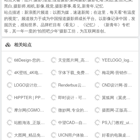
黑白,摄影师,相机,影像,视觉,摄影赛事,看见,新青年,记忆
站点描述：
新浪图片频道：以图为媒，速递新闻；在这里，每天看“有温度
的视觉”。频道致力于成为中国报道摄影师成长平台。以影像记录中国，发
掘历史，感知世界。品牌栏目有《看见》、《记忆》、《新青年》专栏
等，其一年一度的“拍照吧少年”摄影工坊，为互联网首创。
相关站点
68Design-您的线上设计部，找设计师远程工作专业平台
天堂图片网_高清无水印图片大全，唯美图片、桌面壁纸、高清图片素材大全
YEELOGO_logo在线制作
4K壁纸_4K电脑壁纸_4K高清壁纸下载_4K,5K,6K,7K,8K壁纸图片素材_彼岸图网
字体下载_免费字体下载_商用字体设计定制--字魂网
梅花网-营销作品宝库
LOGO设计欣赏_国外标志设计欣赏 - LOGO圈
Renderbus云渲染农场-海量机器云渲染平台,高效3D云渲染服务
CND设计网-首席设计师网络媒体,为设计师提供有效的传播和服务,设计网络首选品牌,设计网络首选品牌
HiPPTER | PPT资源导航 | PPT模板图表等设计素材免费下载
即时设计 - 可实时协作的专业 UI 设计工具
翼狐网（翼虎网）-学设计，上翼狐！
摩尔网(CGMOL),3D模型免费共享,--交易平台,设计师互动平台,分享改变未来
微妙网,专业的动画师、特效师、CG模型设计师网站！ - wmiao.com
摄图网-正版高清图片免费下载_商用设计素材图库
站酷海洛_正版图片_视频_字体_音乐素材交易平台_站酷旗下品牌
中望CAD---自主研发的二三维CAD软件机械设计制图软件免费下载及初学入门教程
PS入门教程_ui设计教程_淘宝美工教程_电商设计_设计教程_设计素材_字体下载_设计先锋网
大图网_精品免费素材共享平台www.daimg.com
UICN用户体验设计平台
好看的电脑桌面壁纸_高清壁纸下载-壁纸图片大全