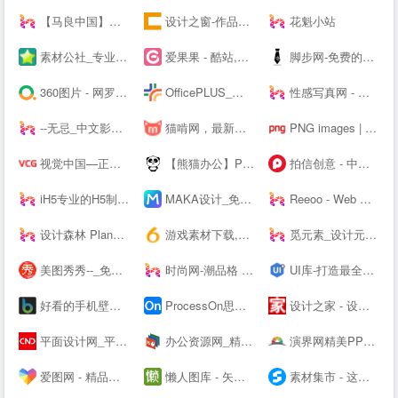
【马良中国】免费3Dmax视频教程_3D室内设计_室外建筑_动画漫游设计学习视频-马良中国maliang.com
设计之窗-作品设计及备案门户
花魁小站
素材公社_专业设计素材网_高清图片网站
爱果果 - 酷站,H5,UI,网页模板、素材免费下载,案例欣赏
脚步网-免费的在线简历制作平台-3万套个人简历模板
360图片 - 网罗天下美图
OfficePLUS_微软官方Office模板服务平台_ppt模板_会员免费_工作总结_求职简历
性感写真网 - 专注优秀的美图资源分享
--无忌_中文影像生活门户
猫啃网，最新最全的可免费商用中文字体下载网站！喵啃~
PNG images | 100 000+ Free PNG images
视觉中国—正版高清图片、视频、音乐、字体下载—商业图片下载网站
【熊猫办公】PPT模板，创意设计素材 高效办公在熊猫
拍信创意 - 中国领先的创意内容素材平台 素材网 素材库 高清图片视频源文件下载
iH5专业的H5制作工具
MAKA设计_免费H5页面制作,电子婚礼请帖制作,海量免费设计模板,电子邀请函模板,微信营销,h5制作,微场景和模板素材设计分享平台
Reeoo - Web Design Inspiration and Website Gallery
设计森林 PlanForest - 收集、整理、分享全球优质的设计素材资源
游戏素材下载,6m5m游戏素材,游戏源码下载,游戏素材资源 - www.6m5m.com
觅元素_设计元素的免费下载网站_免抠素材51yuansu.com
美图秀秀--_免费在线P图抠图拼图_证件照制作
时尚网-潮品格 新时尚
UI库-打造最全的UI素材库
好看的手机壁纸_高清手机壁纸图片_苹果手机壁纸下载－手机壁纸大全
ProcessOn思维导图、流程图-思维导图模板_思维导图软件免费下载_在线作图协作工具
设计之家 - 设计交流互动平台 - 传播先进设计理念 推动原创设计发展
平面设计网_平面设计作品欣赏-设计网
办公资源网_精品PPT模板下载网站_海量办公素材资源可供下载_动起办公
演界网精美PPT模板会员免费下载_矢量图片素材多品类模板服务平台
爱图网 - 精品设计图片素材aiimg.com
懒人图库 - 矢量图,JS代码,网页素材 - 学会偷懒，懒出境界！
素材集市 - 这里的素材有点酷！