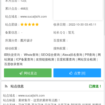
本月点击：13次
累计点击：468次
站点域名：www.sucaijishi.com
站点星级：
收录日期：2022-10-30 03:45:11
备案信息： -
站长ＱＱ：暂无
所属分类：
图片设计
百度权重：
移动权重：
搜狗权重：
Whois查询
|
SEO综合查询
|
Alexa排名查询
|
PR查询
|
网
快捷查询：
站测速
|
ICP备案查询
|
友情链接检测
|
百度权重查询
|
网站安全检测
|
百度收录查询
网站直达
点赞 [0]
站点信息
已推送！
站点域名：
www.sucaijishi.com
站点标题：
素材集市 - 这里的素材有点酷！
站点关键：
字体下载,英文字体,日文字体,古风字体,PS笔刷,AI画笔,画册排