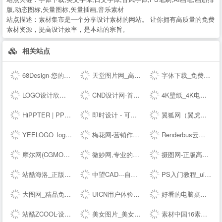
版,动态图标,矢量图标,矢量插画,音乐素材
站点描述：
素材集市是一个分享设计素材的网站。 让你拥有高质量的免费
素材资源，提高设计效率，是本站的宗旨。
相关站点
68Design-您的线上设计部，找设计师远程工作专业平台
天堂图片网_高清无水印图片大全，唯美图片、桌面壁纸、高清图片素材大全
字体下载_免费字体下载_商用字体设计定制--字魂网
LOGO设计欣赏_国外标志设计欣赏 - LOGO圈
CND设计网-首席设计师网络媒体,为设计师提供有效的传播和服务,设计网络首选品牌,设计网络首选品牌
4K壁纸_4K电脑壁纸_4K高清壁纸下载_4K,5K,6K,7K,8K壁纸图片素材_彼岸图网
HiPPTER | PPT资源导航 | PPT模板图表等设计素材免费下载
即时设计 - 可实时协作的专业 UI 设计工具
翼狐网（翼虎网）-学设计，上翼狐！
YEELOGO_logo在线制作
梅花网-营销作品宝库
Renderbus云渲染农场-海量机器云渲染平台,高效3D云渲染服务
摩尔网(CGMOL),3D模型免费共享,--交易平台,设计师互动平台,分享改变未来
微妙网,专业的动画师、特效师、CG模型设计师网站！ - wmiao.com
摄图网-正版高清图片免费下载_商用设计素材图库
站酷海洛_正版图片_视频_字体_音乐素材交易平台_站酷旗下品牌
中望CAD---自主研发的二三维CAD软件机械设计制图软件免费下载及初学入门教程
PS入门教程_ui设计教程_淘宝美工教程_电商设计_设计教程_设计素材_字体下载_设计先锋网
大图网_精品免费素材共享平台www.daimg.com
UICN用户体验设计平台
好看的电脑桌面壁纸_高清壁纸下载-壁纸图片大全
站酷ZCOOL-设计师互动平台-打开站酷，发现更好的设计！
美女图片_美女壁纸_写真女神_极品尤物_宅男女神尽在—奇妙尤物网
素材中国16素材网 - 素材中国16素材网