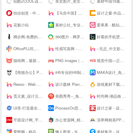
站酷ZCOOL-设计师互动平台-打开站酷，发现更好的设计！
美女图片_美女壁纸_写真女神_极品尤物_宅男女神尽在—奇妙尤物网
素材中国16素材网 - 素材中国16素材网
拍信创意 - 中国领先的创意内容素材平台 素材网 素材库 高清图片视频源文件下载
【马良中国】免费3Dmax视频教程_3D室内设计_室外建筑_动画漫游设计学习视频-马良中国maliang.com
设计之窗-作品设计及备案门户
花魁小站
素材公社_专业设计素材网_高清图片网站
爱果果 - 酷站,H5,UI,网页模板、素材免费下载,案例欣赏
脚步网-免费的在线简历制作平台-3万套个人简历模板
360图片 - 网罗天下美图
好看的手机壁纸_高清手机壁纸图片_苹果手机壁纸下载－手机壁纸大全
OfficePLUS_微软官方Office模板服务平台_ppt模板_会员免费_工作总结_求职简历
性感写真网 - 专注优秀的美图资源分享
--无忌_中文影像生活门户
猫啃网，最新最全的可免费商用中文字体下载网站！喵啃~
PNG images | 100 000+ Free PNG images
视觉中国—正版高清图片、视频、音乐、字体下载—商业图片下载网站
【熊猫办公】PPT模板，创意设计素材 高效办公在熊猫
iH5专业的H5制作工具
MAKA设计_免费H5页面制作,电子婚礼请帖制作,海量免费设计模板,电子邀请函模板,微信营销,h5制作,微场景和模板素材设计分享平台
Reeoo - Web Design Inspiration and Website Gallery
设计森林 PlanForest - 收集、整理、分享全球优质的设计素材资源
游戏素材下载,6m5m游戏素材,游戏源码下载,游戏素材资源 - www.6m5m.com
觅元素_设计元素的免费下载网站_免抠素材51yuansu.com
美图秀秀--_免费在线P图抠图拼图_证件照制作
时尚网-潮品格 新时尚
UI库-打造最全的UI素材库
ProcessOn思维导图、流程图-思维导图模板_思维导图软件免费下载_在线作图协作工具
设计之家 - 设计交流互动平台 - 传播先进设计理念 推动原创设计发展
平面设计网_平面设计作品欣赏-设计网
办公资源网_精品PPT模板下载网站_海量办公素材资源可供下载_动起办公
演界网精美PPT模板会员免费下载_矢量图片素材多品类模板服务平台
爱图网 - 精品设计图片素材aiimg.com
懒人图库 - 矢量图,JS代码,网页素材 - 学会偷懒，懒出境界！
素材集市 - 这里的素材有点酷！