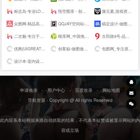
标志岛-专业LOGO素材下载平台
悟空图库 - 创意设计素材，PPT模板，Word模板，高效办公尽在悟空
微元素,游戏资源下载,游戏原画,手机游戏资源,游戏开发资源 - Element3ds.com!
众图网-精品高清设计图库-提供商用图片素材下载
QQJAY空间站-分享QQ网名 个性签名 QQ分组 日志 QQ头像 空间素材 QQ空间 皮肤等内容
稿定设计-做图做视频必备_在线设计神器_海量版权素材模板
二次魅-专注于分享国内外高清精品二次元电脑手机图片壁纸
模库网_中国免费设计素材图片库_优质设计模板下载网站
古田路9号-品牌创意/版权保护平台
优阁(UIGREAT) - UI设计师学习交流社区
创客贴-做图做视频必备_会打字就能做设计，商用有版权
包图网_专注原创商用设计图片下载，会员免费设计素材模板独家图库
设计本-室内设计师网_室内设计联盟_装修设计公司大全
申请收录
-
用户中心
-
百度收录
-
网站地图
导航资源 - Copyright @ All rights Reserved
此内容系本站根据来路自动抓取的结果，不代表本站赞成被显示网站的内
容或立场