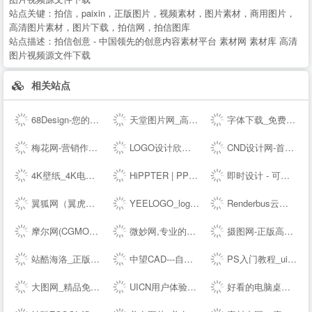
站点关键：
拍信，paixin，正版图片，视频素材，图片素材，商用图片，
高清图片素材，图片下载，拍信网，拍信图库
站点描述：
拍信创意 - 中国领先的创意内容素材平台 素材网 素材库 高清
图片视频源文件下载
相关站点
68Design-您的线上设计部，找设计师远程工作专业平台
天堂图片网_高清无水印图片大全，唯美图片、桌面壁纸、高清图片素材大全
字体下载_免费字体下载_商用字体设计定制--字魂网
梅花网-营销作品宝库
LOGO设计欣赏_国外标志设计欣赏 - LOGO圈
CND设计网-首席设计师网络媒体,为设计师提供有效的传播和服务,设计网络首选品牌,设计网络首选品牌
4K壁纸_4K电脑壁纸_4K高清壁纸下载_4K,5K,6K,7K,8K壁纸图片素材_彼岸图网
HiPPTER | PPT资源导航 | PPT模板图表等设计素材免费下载
即时设计 - 可实时协作的专业 UI 设计工具
翼狐网（翼虎网）-学设计，上翼狐！
YEELOGO_logo在线制作
Renderbus云渲染农场-海量机器云渲染平台,高效3D云渲染服务
摩尔网(CGMOL),3D模型免费共享,--交易平台,设计师互动平台,分享改变未来
微妙网,专业的动画师、特效师、CG模型设计师网站！ - wmiao.com
摄图网-正版高清图片免费下载_商用设计素材图库
站酷海洛_正版图片_视频_字体_音乐素材交易平台_站酷旗下品牌
中望CAD---自主研发的二三维CAD软件机械设计制图软件免费下载及初学入门教程
PS入门教程_ui设计教程_淘宝美工教程_电商设计_设计教程_设计素材_字体下载_设计先锋网
大图网_精品免费素材共享平台www.daimg.com
UICN用户体验设计平台
好看的电脑桌面壁纸_高清壁纸下载-壁纸图片大全