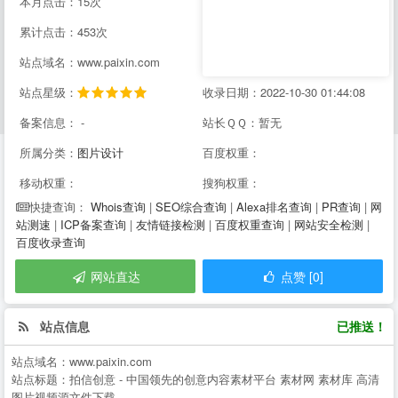
本月点击：15次
累计点击：453次
站点域名：www.paixin.com
站点星级：
收录日期：2022-10-30 01:44:08
备案信息： -
站长ＱＱ：暂无
所属分类：
图片设计
百度权重：
移动权重：
搜狗权重：
Whois查询
|
SEO综合查询
|
Alexa排名查询
|
PR查询
|
网
快捷查询：
站测速
|
ICP备案查询
|
友情链接检测
|
百度权重查询
|
网站安全检测
|
百度收录查询
网站直达
点赞 [0]
站点信息
已推送！
站点域名：
www.paixin.com
站点标题：
拍信创意 - 中国领先的创意内容素材平台 素材网 素材库 高清
图片视频源文件下载