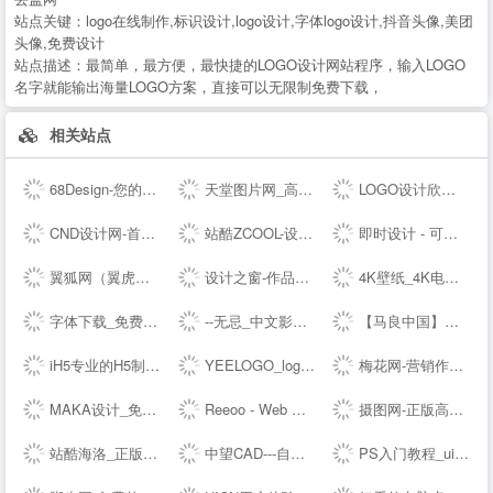
站点关键：
logo在线制作,标识设计,logo设计,字体logo设计,抖音头像,美团
头像,免费设计
站点描述：
最简单，最方便，最快捷的LOGO设计网站程序，输入LOGO
名字就能输出海量LOGO方案，直接可以无限制免费下载，
相关站点
68Design-您的线上设计部，找设计师远程工作专业平台
天堂图片网_高清无水印图片大全，唯美图片、桌面壁纸、高清图片素材大全
LOGO设计欣赏_国外标志设计欣赏 - LOGO圈
CND设计网-首席设计师网络媒体,为设计师提供有效的传播和服务,设计网络首选品牌,设计网络首选品牌
站酷ZCOOL-设计师互动平台-打开站酷，发现更好的设计！
即时设计 - 可实时协作的专业 UI 设计工具
翼狐网（翼虎网）-学设计，上翼狐！
设计之窗-作品设计及备案门户
4K壁纸_4K电脑壁纸_4K高清壁纸下载_4K,5K,6K,7K,8K壁纸图片素材_彼岸图网
字体下载_免费字体下载_商用字体设计定制--字魂网
--无忌_中文影像生活门户
【马良中国】免费3Dmax视频教程_3D室内设计_室外建筑_动画漫游设计学习视频-马良中国maliang.com
iH5专业的H5制作工具
YEELOGO_logo在线制作
梅花网-营销作品宝库
MAKA设计_免费H5页面制作,电子婚礼请帖制作,海量免费设计模板,电子邀请函模板,微信营销,h5制作,微场景和模板素材设计分享平台
Reeoo - Web Design Inspiration and Website Gallery
摄图网-正版高清图片免费下载_商用设计素材图库
站酷海洛_正版图片_视频_字体_音乐素材交易平台_站酷旗下品牌
中望CAD---自主研发的二三维CAD软件机械设计制图软件免费下载及初学入门教程
PS入门教程_ui设计教程_淘宝美工教程_电商设计_设计教程_设计素材_字体下载_设计先锋网