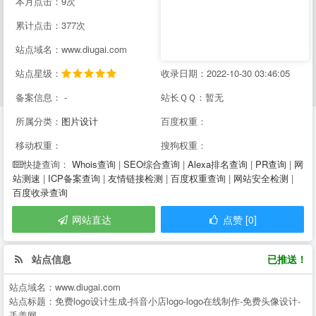
本月点击：9次
累计点击：377次
站点域名：www.diugai.com
站点星级：
收录日期：2022-10-30 03:46:05
备案信息： -
站长ＱＱ：暂无
所属分类：
图片设计
百度权重：
移动权重：
搜狗权重：
Whois查询
|
SEO综合查询
|
Alexa排名查询
|
PR查询
|
网
快捷查询：
站测速
|
ICP备案查询
|
友情链接检测
|
百度权重查询
|
网站安全检测
|
百度收录查询
网站直达
点赞 [0]
站点信息
已推送！
站点域名：
www.diugai.com
站点标题：
免费logo设计生成-抖音小店logo-logo在线制作-免费头像设计-
丢盖网