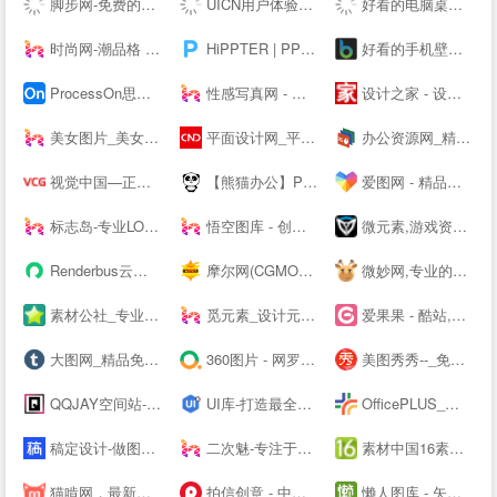
脚步网-免费的在线简历制作平台-3万套个人简历模板
UICN用户体验设计平台
好看的电脑桌面壁纸_高清壁纸下载-壁纸图片大全
时尚网-潮品格 新时尚
HiPPTER | PPT资源导航 | PPT模板图表等设计素材免费下载
好看的手机壁纸_高清手机壁纸图片_苹果手机壁纸下载－手机壁纸大全
ProcessOn思维导图、流程图-思维导图模板_思维导图软件免费下载_在线作图协作工具
性感写真网 - 专注优秀的美图资源分享
设计之家 - 设计交流互动平台 - 传播先进设计理念 推动原创设计发展
美女图片_美女壁纸_写真女神_极品尤物_宅男女神尽在—奇妙尤物网
平面设计网_平面设计作品欣赏-设计网
办公资源网_精品PPT模板下载网站_海量办公素材资源可供下载_动起办公
视觉中国—正版高清图片、视频、音乐、字体下载—商业图片下载网站
【熊猫办公】PPT模板，创意设计素材 高效办公在熊猫
爱图网 - 精品设计图片素材aiimg.com
标志岛-专业LOGO素材下载平台
悟空图库 - 创意设计素材，PPT模板，Word模板，高效办公尽在悟空
微元素,游戏资源下载,游戏原画,手机游戏资源,游戏开发资源 - Element3ds.com!
Renderbus云渲染农场-海量机器云渲染平台,高效3D云渲染服务
摩尔网(CGMOL),3D模型免费共享,--交易平台,设计师互动平台,分享改变未来
微妙网,专业的动画师、特效师、CG模型设计师网站！ - wmiao.com
素材公社_专业设计素材网_高清图片网站
觅元素_设计元素的免费下载网站_免抠素材51yuansu.com
爱果果 - 酷站,H5,UI,网页模板、素材免费下载,案例欣赏
大图网_精品免费素材共享平台www.daimg.com
360图片 - 网罗天下美图
美图秀秀--_免费在线P图抠图拼图_证件照制作
QQJAY空间站-分享QQ网名 个性签名 QQ分组 日志 QQ头像 空间素材 QQ空间 皮肤等内容
UI库-打造最全的UI素材库
OfficePLUS_微软官方Office模板服务平台_ppt模板_会员免费_工作总结_求职简历
稿定设计-做图做视频必备_在线设计神器_海量版权素材模板
二次魅-专注于分享国内外高清精品二次元电脑手机图片壁纸
素材中国16素材网 - 素材中国16素材网
猫啃网，最新最全的可免费商用中文字体下载网站！喵啃~
拍信创意 - 中国领先的创意内容素材平台 素材网 素材库 高清图片视频源文件下载
懒人图库 - 矢量图,JS代码,网页素材 - 学会偷懒，懒出境界！