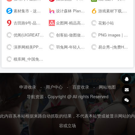
素材集市 - 这里的素材有点酷！
设计森林 PlanForest - 收集、整理、分享全球优质的设计素材资源
游戏素材下载,6m5m游戏素材,游戏源码下载,游戏素材资源 - www.6m5m.com
古田路9号-品牌创意/版权保护平台
众图网-精品高清设计图库-提供商用图片素材下载
花魁小站
优阁(UIGREAT) - UI设计师学习交流社区
创客贴-做图做视频必备_会打字就能做设计，商用有版权
PNG images | 100 000+ Free PNG images
演界网精美PPT模板会员免费下载_矢量图片素材多品类模板服务平台
羽兔网-年轻人都在用的自学设计平台
易企秀--|免费H5页面制作|作图工具|海量邀请函模板|创意营销平台
模库网_中国免费设计素材图片库_优质设计模板下载网站
申请收录
-
用户中心
-
百度收录
-
网站地图
导航资源 - Copyright @ All rights Reserved
此内容系本站根据来路自动抓取的结果，不代表本站赞成被显示网站的内
容或立场