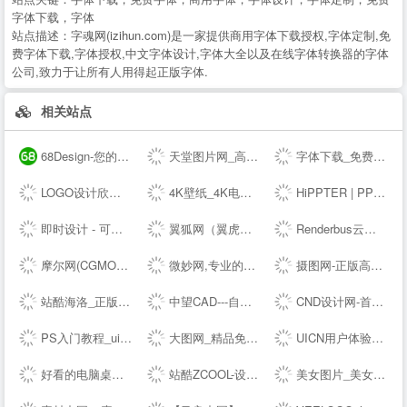
字体下载，字体
站点描述：
字魂网(izihun.com)是一家提供商用字体下载授权,字体定制,免
费字体下载,字体授权,中文字体设计,字体大全以及在线字体转换器的字体
公司,致力于让所有人用得起正版字体.
相关站点
68Design-您的线上设计部，找设计师远程工作专业平台
天堂图片网_高清无水印图片大全，唯美图片、桌面壁纸、高清图片素材大全
字体下载_免费字体下载_商用字体设计定制--字魂网
LOGO设计欣赏_国外标志设计欣赏 - LOGO圈
4K壁纸_4K电脑壁纸_4K高清壁纸下载_4K,5K,6K,7K,8K壁纸图片素材_彼岸图网
HiPPTER | PPT资源导航 | PPT模板图表等设计素材免费下载
即时设计 - 可实时协作的专业 UI 设计工具
翼狐网（翼虎网）-学设计，上翼狐！
Renderbus云渲染农场-海量机器云渲染平台,高效3D云渲染服务
摩尔网(CGMOL),3D模型免费共享,--交易平台,设计师互动平台,分享改变未来
微妙网,专业的动画师、特效师、CG模型设计师网站！ - wmiao.com
摄图网-正版高清图片免费下载_商用设计素材图库
站酷海洛_正版图片_视频_字体_音乐素材交易平台_站酷旗下品牌
中望CAD---自主研发的二三维CAD软件机械设计制图软件免费下载及初学入门教程
CND设计网-首席设计师网络媒体,为设计师提供有效的传播和服务,设计网络首选品牌,设计网络首选品牌
PS入门教程_ui设计教程_淘宝美工教程_电商设计_设计教程_设计素材_字体下载_设计先锋网
大图网_精品免费素材共享平台www.daimg.com
UICN用户体验设计平台
好看的电脑桌面壁纸_高清壁纸下载-壁纸图片大全
站酷ZCOOL-设计师互动平台-打开站酷，发现更好的设计！
美女图片_美女壁纸_写真女神_极品尤物_宅男女神尽在—奇妙尤物网