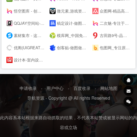
悟空图库 - 创意设计素材，PPT模板，Word模板，高效办公尽在悟空
微元素,游戏资源下载,游戏原画,手机游戏资源,游戏开发资源 - Element3ds.com!
众图网-精品高清设计图库-提供商用图片素材下载
QQJAY空间站-分享QQ网名 个性签名 QQ分组 日志 QQ头像 空间素材 QQ空间 皮肤等内容
稿定设计-做图做视频必备_在线设计神器_海量版权素材模板
二次魅-专注于分享国内外高清精品二次元电脑手机图片壁纸
素材集市 - 这里的素材有点酷！
模库网_中国免费设计素材图片库_优质设计模板下载网站
古田路9号-品牌创意/版权保护平台
优阁(UIGREAT) - UI设计师学习交流社区
创客贴-做图做视频必备_会打字就能做设计，商用有版权
包图网_专注原创商用设计图片下载，会员免费设计素材模板独家图库
设计本-室内设计师网_室内设计联盟_装修设计公司大全
申请收录
-
用户中心
-
百度收录
-
网站地图
导航资源 - Copyright @ All rights Reserved
此内容系本站根据来路自动抓取的结果，不代表本站赞成被显示网站的内
容或立场