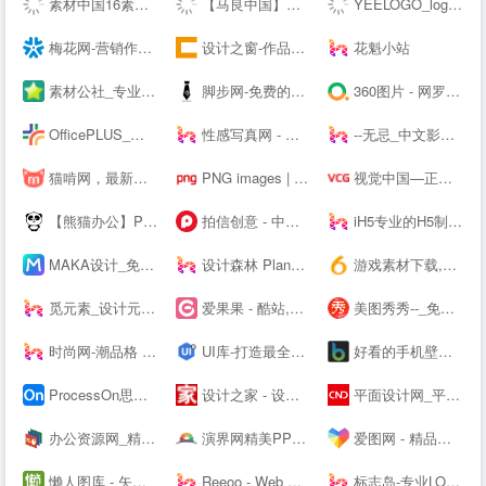
素材中国16素材网 - 素材中国16素材网
【马良中国】免费3Dmax视频教程_3D室内设计_室外建筑_动画漫游设计学习视频-马良中国maliang.com
YEELOGO_logo在线制作
梅花网-营销作品宝库
设计之窗-作品设计及备案门户
花魁小站
素材公社_专业设计素材网_高清图片网站
脚步网-免费的在线简历制作平台-3万套个人简历模板
360图片 - 网罗天下美图
OfficePLUS_微软官方Office模板服务平台_ppt模板_会员免费_工作总结_求职简历
性感写真网 - 专注优秀的美图资源分享
--无忌_中文影像生活门户
猫啃网，最新最全的可免费商用中文字体下载网站！喵啃~
PNG images | 100 000+ Free PNG images
视觉中国—正版高清图片、视频、音乐、字体下载—商业图片下载网站
【熊猫办公】PPT模板，创意设计素材 高效办公在熊猫
拍信创意 - 中国领先的创意内容素材平台 素材网 素材库 高清图片视频源文件下载
iH5专业的H5制作工具
MAKA设计_免费H5页面制作,电子婚礼请帖制作,海量免费设计模板,电子邀请函模板,微信营销,h5制作,微场景和模板素材设计分享平台
设计森林 PlanForest - 收集、整理、分享全球优质的设计素材资源
游戏素材下载,6m5m游戏素材,游戏源码下载,游戏素材资源 - www.6m5m.com
觅元素_设计元素的免费下载网站_免抠素材51yuansu.com
爱果果 - 酷站,H5,UI,网页模板、素材免费下载,案例欣赏
美图秀秀--_免费在线P图抠图拼图_证件照制作
时尚网-潮品格 新时尚
UI库-打造最全的UI素材库
好看的手机壁纸_高清手机壁纸图片_苹果手机壁纸下载－手机壁纸大全
ProcessOn思维导图、流程图-思维导图模板_思维导图软件免费下载_在线作图协作工具
设计之家 - 设计交流互动平台 - 传播先进设计理念 推动原创设计发展
平面设计网_平面设计作品欣赏-设计网
办公资源网_精品PPT模板下载网站_海量办公素材资源可供下载_动起办公
演界网精美PPT模板会员免费下载_矢量图片素材多品类模板服务平台
爱图网 - 精品设计图片素材aiimg.com
懒人图库 - 矢量图,JS代码,网页素材 - 学会偷懒，懒出境界！
Reeoo - Web Design Inspiration and Website Gallery
标志岛-专业LOGO素材下载平台