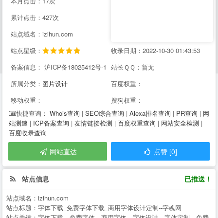
本月点击：17次
累计点击：427次
站点域名：izihun.com
站点星级：
收录日期：2022-10-30 01:43:53
备案信息： 沪ICP备18025412号-1
站长ＱＱ：暂无
所属分类：
图片设计
百度权重：
移动权重：
搜狗权重：
Whois查询
|
SEO综合查询
|
Alexa排名查询
|
PR查询
|
网
快捷查询：
站测速
|
ICP备案查询
|
友情链接检测
|
百度权重查询
|
网站安全检测
|
百度收录查询
网站直达
点赞 [0]
站点信息
已推送！
站点域名：
izihun.com
站点标题：
字体下载_免费字体下载_商用字体设计定制--字魂网
站点关键：
字体下载，免费字体，商用字体，字体设计，字体定制，免费