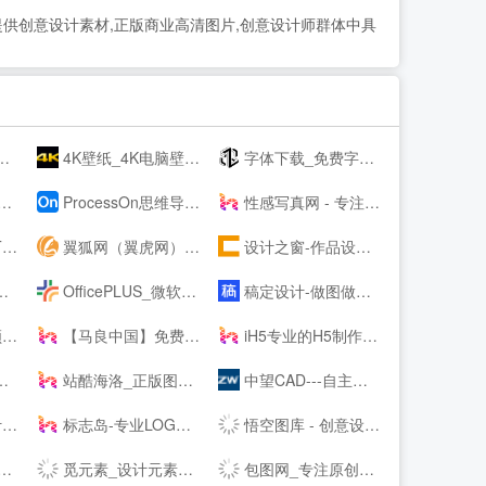
,提供创意设计素材,正版商业高清图片,创意设计师群体中具
4K壁纸_4K电脑壁纸_4K高清壁纸下载_4K,5K,6K,7K,8K壁纸图片素材_彼岸图网
字体下载_免费字体下载_商用字体设计定制--字魂网
ProcessOn思维导图、流程图-思维导图模板_思维导图软件免费下载_在线作图协作工具
性感写真网 - 专注优秀的美图资源分享
猫
翼狐网（翼虎网）-学设计，上翼狐！
设计之窗-作品设计及备案门户
OfficePLUS_微软官方Office模板服务平台_ppt模板_会员免费_工作总结_求职简历
稿定设计-做图做视频必备_在线设计神器_海量版权素材模板
载
【马良中国】免费3Dmax视频教程_3D室内设计_室外建筑_动画漫游设计学习视频-马良中国maliang.com
iH5专业的H5制作工具
站酷海洛_正版图片_视频_字体_音乐素材交易平台_站酷旗下品牌
中望CAD---自主研发的二三维CAD软件机械设计制图软件免费下载及初学入门教程
m
标志岛-专业LOGO素材下载平台
悟空图库 - 创意设计素材，PPT模板，Word模板，高效办公尽在悟空
觅元素_设计元素的免费下载网站_免抠素材51yuansu.com
包图网_专注原创商用设计图片下载，会员免费设计素材模板独家图库