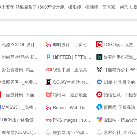
领域十五年,站酷聚集了1500万设计师、摄影师、插画师、艺术家、创意人
站酷ZCOOL-设计师互动平台-打开站酷，发现更好的设计！
即时设计 - 可实时协作的专业 UI 设计工具
LOGO设计欣赏_国外标志设计欣赏 - LOGO圈
时尚网-潮品格 新时尚
HiPPTER | PPT资源导航 | PPT模板图表等设计素材免费下载
好看的手机壁纸_高清手机壁纸图片_苹果手机壁纸下载－手机壁纸大全
办公资源网_精品PPT模板下载网站_海量办公素材资源可供下载_动起办公
视觉中国—正版高清图片、视频、音乐、字体下载—商业图片下载网站
【熊猫办公】PPT模板，创意设计素材 高效办公在熊
美图秀秀--_免费在线P图抠图拼图_证件照制作
QQJAY空间站-分享QQ网名 个性签名 QQ分组 日志 QQ头像 空间素材 QQ空间 皮肤等内容
UI库-打造最全的UI素材库
平面设计网_平面设计作品欣赏-设计网
猫啃网，最新最全的可免费商用中文字体下载网站！喵啃~
拍信创意 - 中国领先的创意内容素材平台 素材网 素材库 高清图片视频源文件下
MAKA设计_免费H5页面制作,电子婚礼请帖制作,海量免费设计模板,电子邀请函模板,微信营销,h5制作,微场景和模板素材设计分享平台
摄图网-正版高清图片免费下载_商用设计素材图库
Reeoo - Web Design Inspiration and Website Gallery
UICN用户体验设计平台
爱图网 - 精品设计图片素材aiimg.co
PNG images | 100 000+ Free PNG images
摩尔网(CGMOL),3D模型免费共享,--交易平台,设计师互动平台,分享改变未来
微妙网,专业的动画师、特效师、CG模型设计师网站！ - wmiao.com
素材公社_专业设计素材网_高清图片网站