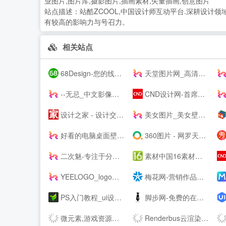
业图片,图片库,摄影图片,插画素材,矢量插画,创意图片
站点描述：
站酷ZCOOL,中国设计师互动平台.深耕设计
有较高的影响力与号召力。
相关站点
68Design-您的线上设计部，找设计师远程工作专业平台
天堂图片网_高清无水印图片大全，唯美图片、桌面壁纸、高清图片素材大全
--无忌_中文影像生活门户
CND设计网-首席设计师网络媒体,为设计师提供有效的传播和服务,设计网络首选品牌,设计网络首选品牌
设计之家 - 设计交流互动平台 - 传播先进设计理念 推动原创设计发展
美女图片_美女壁纸_写真女神_极品尤物_宅男女神尽在—奇妙尤物网
好看的电脑桌面壁纸_高清壁纸下载-壁纸图片大全
360图片 - 网罗天下美图
二次魅-专注于分享国内外高清精品二次元电脑手机图片壁纸
素材中国16素材网 - 素材中国16素材网
YEELOGO_logo在线制作
梅花网-营销作品宝库
PS入门教程_ui设计教程_淘宝美工教程_电商设计_设计教程_设计素材_字体下载_设计先锋网
脚步网-免费的在线简历制作平台-3万套个人简历模板
微元素,游戏资源下载,游戏原画,手机游戏资源,游戏开发资源 - Element3ds.com!
Renderbus云渲染农场-海量机器云渲染平台,高效3D云渲染服务