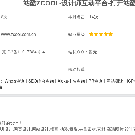
站酷ZCOOL-设计师互动平台-打开
2次
本月点击：14次
w.zcool.com.cn
站点星级：
京ICP备11017824号-4
站长ＱＱ：暂无
：
移动权重：
Whois查询
|
SEO综合查询
|
Alexa排名查询
|
PR查询
|
网站测速
|
IC
：
询
更好的设计！
UI设计,网页设计,网站设计,插画,动漫,摄影,矢量素材,素材,高清图片,设计素