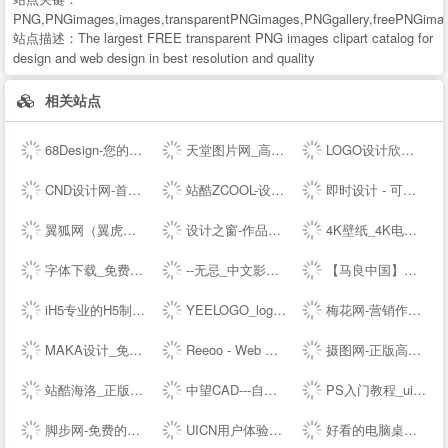
PNG,PNGimages,images,transparentPNGimages,PNGgallery,freePNGimag
站点描述：
The largest FREE transparent PNG images clipart catalog for
design and web design in best resolution and quality
相关站点
68Design-您的线上设计部，找设计师远程工作专业平台
天堂图片网_高清无水印图片大全，唯美图片、桌面壁纸、高清图片素材大全
LOGO设计欣赏_国外标志设计欣赏 - LOGO圈
CND设计网-首席设计师网络媒体,为设计师提供有效的传播和服务,设计网络首选品牌,设计网络首选品牌
站酷ZCOOL-设计师互动平台-打开站酷，发现更好的设计！
即时设计 - 可实时协作的专业 UI 设计工具
翼狐网（翼虎网）-学设计，上翼狐！
设计之窗-作品设计及备案门户
4K壁纸_4K电脑壁纸_4K高清壁纸下载_4K,5K,6K,7K,8K壁纸图片素材_彼岸图网
字体下载_免费字体下载_商用字体设计定制--字魂网
--无忌_中文影像生活门户
【马良中国】免费3Dmax视频教程_3D室内设计_室外建筑_动画漫游设计学习视频-马良中国maliang.com
iH5专业的H5制作工具
YEELOGO_logo在线制作
梅花网-营销作品宝库
MAKA设计_免费H5页面制作,电子婚礼请帖制作,海量免费设计模板,电子邀请函模板,微信营销,h5制作,微场景和模板素材设计分享平台
Reeoo - Web Design Inspiration and Website Gallery
摄图网-正版高清图片免费下载_商用设计素材图库
站酷海洛_正版图片_视频_字体_音乐素材交易平台_站酷旗下品牌
中望CAD---自主研发的二三维CAD软件机械设计制图软件免费下载及初学入门教程
PS入门教程_ui设计教程_淘宝美工教程_电商设计_设计教程_设计素材_字体下载_设计先锋网
脚步网-免费的在线简历制作平台-3万套个人简历模板
UICN用户体验设计平台
好看的电脑桌面壁纸_高清壁纸下载-壁纸图片大全