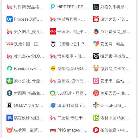
时尚网-潮品格 新时尚
HiPPTER | PPT资源导航 | PPT模板图表等设计素材免费下载
好看的手机壁纸_高清手机壁纸图片_苹果手机壁纸下载－手机壁纸大全
ProcessOn思维导图、流程图-思维导图模板_思维导图软件免费下载_在线作图协作工具
性感写真网 - 专注优秀的美图资源分享
设计之家 - 设计交流互动平台 - 传播先进设计理念 推动原创设计发展
美女图片_美女壁纸_写真女神_极品尤物_宅男女神尽在—奇妙尤物网
平面设计网_平面设计作品欣赏-设计网
办公资源网_精品PPT模板下载网站_海量办公素材资源可供下载_动起办公
视觉中国—正版高清图片、视频、音乐、字体下载—商业图片下载网站
【熊猫办公】PPT模板，创意设计素材 高效办公在熊猫
爱图网 - 精品设计图片素材aiimg.com
标志岛-专业LOGO素材下载平台
悟空图库 - 创意设计素材，PPT模板，Word模板，高效办公尽在悟空
微元素,游戏资源下载,游戏原画,手机游戏资源,游戏开发资源 - Element3ds.com!
Renderbus云渲染农场-海量机器云渲染平台,高效3D云渲染服务
摩尔网(CGMOL),3D模型免费共享,--交易平台,设计师互动平台,分享改变未来
微妙网,专业的动画师、特效师、CG模型设计师网站！ - wmiao.com
素材公社_专业设计素材网_高清图片网站
觅元素_设计元素的免费下载网站_免抠素材51yuansu.com
爱果果 - 酷站,H5,UI,网页模板、素材免费下载,案例欣赏
大图网_精品免费素材共享平台www.daimg.com
360图片 - 网罗天下美图
美图秀秀--_免费在线P图抠图拼图_证件照制作
QQJAY空间站-分享QQ网名 个性签名 QQ分组 日志 QQ头像 空间素材 QQ空间 皮肤等内容
UI库-打造最全的UI素材库
OfficePLUS_微软官方Office模板服务平台_ppt模板_会员免费_工作总结_求职简历
稿定设计-做图做视频必备_在线设计神器_海量版权素材模板
二次魅-专注于分享国内外高清精品二次元电脑手机图片壁纸
素材中国16素材网 - 素材中国16素材网
猫啃网，最新最全的可免费商用中文字体下载网站！喵啃~
PNG images | 100 000+ Free PNG images
拍信创意 - 中国领先的创意内容素材平台 素材网 素材库 高清图片视频源文件下载