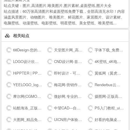
站点关键：
图片,高清图片,唯美图片,图片素材,桌面壁纸,图片大全
站点描述：
60万张高清图片和桌面壁纸免费下载，全部高清无水印！内容
涵盖风景图片、动物图片、唯美图片、鲜花图片、家居图片、设计素材、
电脑壁纸、动漫壁纸、电影壁纸、明星壁纸、美女壁纸、唯美壁纸...
相关站点
68Design-您的线上设计部，找设计师远程工作专业平台
天堂图片网_高清无水印图片大全，唯美图片、桌面壁纸、高清图片素材大全
字体下载_免费字体下载_商用字体设计定制--字魂网
LOGO设计欣赏_国外标志设计欣赏 - LOGO圈
CND设计网-首席设计师网络媒体,为设计师提供有效的传播和服务,设计网络首选品牌,设计网络首选品牌
4K壁纸_4K电脑壁纸_4K高清壁纸下载_4K,5K,6K,7K,8K壁纸图片素材_彼岸图网
HiPPTER | PPT资源导航 | PPT模板图表等设计素材免费下载
即时设计 - 可实时协作的专业 UI 设计工具
翼狐网（翼虎网）-学设计，上翼狐！
YEELOGO_logo在线制作
梅花网-营销作品宝库
Renderbus云渲染农场-海量机器云渲染平台,高效3D云渲染服务
摩尔网(CGMOL),3D模型免费共享,--交易平台,设计师互动平台,分享改变未来
微妙网,专业的动画师、特效师、CG模型设计师网站！ - wmiao.com
摄图网-正版高清图片免费下载_商用设计素材图库
站酷海洛_正版图片_视频_字体_音乐素材交易平台_站酷旗下品牌
中望CAD---自主研发的二三维CAD软件机械设计制图软件免费下载及初学入门教程
PS入门教程_ui设计教程_淘宝美工教程_电商设计_设计教程_设计素材_字体下载_设计先锋网
大图网_精品免费素材共享平台www.daimg.com
UICN用户体验设计平台
好看的电脑桌面壁纸_高清壁纸下载-壁纸图片大全