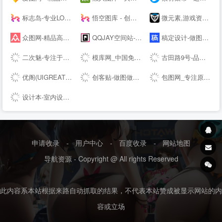
标志岛-专业LOGO素材下载平台
悟空图库 - 创意设计素材，PPT模板，Word模板，高效办公尽在悟空
微元素,游戏资源下载,游戏原画,手机游戏资源,游戏开发资源 - Element3ds.com!
众图网-精品高清设计图库-提供商用图片素材下载
QQJAY空间站-分享QQ网名 个性签名 QQ分组 日志 QQ头像 空间素材 QQ空间 皮肤等内容
稿定设计-做图做视频必备_在线设计神器_海量版权素材模板
二次魅-专注于分享国内外高清精品二次元电脑手机图片壁纸
模库网_中国免费设计素材图片库_优质设计模板下载网站
古田路9号-品牌创意/版权保护平台
优阁(UIGREAT) - UI设计师学习交流社区
创客贴-做图做视频必备_会打字就能做设计，商用有版权
包图网_专注原创商用设计图片下载，会员免费设计素材模板独家图库
设计本-室内设计师网_室内设计联盟_装修设计公司大全
申请收录
-
用户中心
-
百度收录
-
网站地图
导航资源 - Copyright @ All rights Reserved
此内容系本站根据来路自动抓取的结果，不代表本站赞成被显示网站的内
容或立场