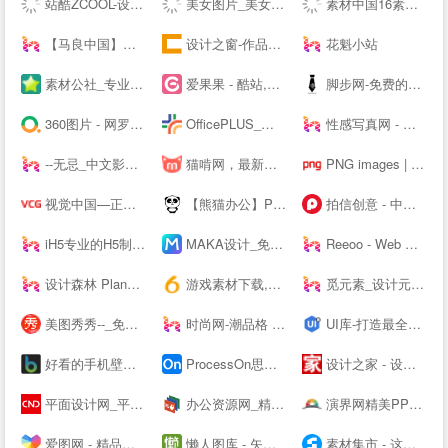
站酷ZCOOL-设计师互动平台-打开站酷，发现更好的设计！
美女图片_美女壁纸_写真女神_极品尤物_宅男女神尽在—奇妙尤物网
素材中国16素材网 - 素材中国16素材网
【马良中国】免费3Dmax视频教程_3D室内设计_室外建筑_动画漫游设计学习视频-马良中国maliang.com
设计之窗-作品设计及备案门户
花魁小站
素材公社_专业设计素材网_高清图片网站
爱果果 - 酷站,H5,UI,网页模板、素材免费下载,案例欣赏
脚步网-免费的在线简历制作平台-3万套个人简历模板
360图片 - 网罗天下美图
OfficePLUS_微软官方Office模板服务平台_ppt模板_会员免费_工作总结_求职简历
性感写真网 - 专注优秀的美图资源分享
--无忌_中文影像生活门户
猫啃网，最新最全的可免费商用中文字体下载网站！喵啃~
PNG images | 100 000+ Free PNG images
视觉中国—正版高清图片、视频、音乐、字体下载—商业图片下载网站
【熊猫办公】PPT模板，创意设计素材 高效办公在熊猫
拍信创意 - 中国领先的创意内容素材平台 素材网 素材库 高清图片视频源文件下载
iH5专业的H5制作工具
MAKA设计_免费H5页面制作,电子婚礼请帖制作,海量免费设计模板,电子邀请函模板,微信营销,h5制作,微场景和模板素材设计分享平台
Reeoo - Web Design Inspiration and Website Gallery
设计森林 PlanForest - 收集、整理、分享全球优质的设计素材资源
游戏素材下载,6m5m游戏素材,游戏源码下载,游戏素材资源 - www.6m5m.com
觅元素_设计元素的免费下载网站_免抠素材51yuansu.com
美图秀秀--_免费在线P图抠图拼图_证件照制作
时尚网-潮品格 新时尚
UI库-打造最全的UI素材库
好看的手机壁纸_高清手机壁纸图片_苹果手机壁纸下载－手机壁纸大全
ProcessOn思维导图、流程图-思维导图模板_思维导图软件免费下载_在线作图协作工具
设计之家 - 设计交流互动平台 - 传播先进设计理念 推动原创设计发展
平面设计网_平面设计作品欣赏-设计网
办公资源网_精品PPT模板下载网站_海量办公素材资源可供下载_动起办公
演界网精美PPT模板会员免费下载_矢量图片素材多品类模板服务平台
爱图网 - 精品设计图片素材aiimg.com
懒人图库 - 矢量图,JS代码,网页素材 - 学会偷懒，懒出境界！
素材集市 - 这里的素材有点酷！