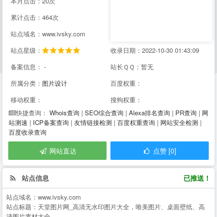
本月点击：20次
累计点击：464次
站点域名：www.ivsky.com
站点星级：
收录日期：2022-10-30 01:43:09
备案信息： -
站长ＱＱ：暂无
所属分类：
图片设计
百度权重：
移动权重：
搜狗权重：
Whois查询
|
SEO综合查询
|
Alexa排名查询
|
PR查询
|
网
快捷查询：
站测速
|
ICP备案查询
|
友情链接检测
|
百度权重查询
|
网站安全检测
|
百度收录查询
网站直达
点赞 [0]
站点信息
已推送！
站点域名：
www.ivsky.com
站点标题：
天堂图片网_高清无水印图片大全，唯美图片、桌面壁纸、高
清图片素材大全