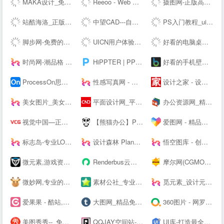
MAKA设计_免费H5页面制作,电子婚礼请帖制作,海量免费设计模板,电子邀请函模板,微信营销,h5制作,微场景和模板素材设计分享平台
Reeoo - Web Design Inspiration and Website Gallery
摄图网-正版高清图片免费下载_商用设计素材图库
站酷海洛_正版图片_视频_字体_音乐素材交易平台_站酷旗下品牌
中望CAD---自主研发的二三维CAD软件机械设计制图软件免费下载及初学入门教程
PS入门教程_ui设计教程_淘宝美工教程_电商设计_设计教程_设计素材_字体下载_设计先锋网
脚步网-免费的在线简历制作平台-3万套个人简历模板
UICN用户体验设计平台
好看的电脑桌面壁纸_高清壁纸下载-壁纸图片大全
时尚网-潮品格 新时尚
HiPPTER | PPT资源导航 | PPT模板图表等设计素材免费下载
好看的手机壁纸_高清手机壁纸图片_苹果手机壁纸下载－手机壁纸大全
ProcessOn思维导图、流程图-思维导图模板_思维导图软件免费下载_在线作图协作工具
性感写真网 - 专注优秀的美图资源分享
设计之家 - 设计交流互动平台 - 传播先进设计理念 推动原创设计发展
美女图片_美女壁纸_写真女神_极品尤物_宅男女神尽在—奇妙尤物网
平面设计网_平面设计作品欣赏-设计网
办公资源网_精品PPT模板下载网站_海量办公素材资源可供下载_动起办公
视觉中国—正版高清图片、视频、音乐、字体下载—商业图片下载网站
【熊猫办公】PPT模板，创意设计素材 高效办公在熊猫
爱图网 - 精品设计图片素材aiimg.com
标志岛-专业LOGO素材下载平台
设计森林 PlanForest - 收集、整理、分享全球优质的设计素材资源
悟空图库 - 创意设计素材，PPT模板，Word模板，高效办公尽在悟空
微元素,游戏资源下载,游戏原画,手机游戏资源,游戏开发资源 - Element3ds.com!
Renderbus云渲染农场-海量机器云渲染平台,高效3D云渲染服务
摩尔网(CGMOL),3D模型免费共享,--交易平台,设计师互动平台,分享改变未来
微妙网,专业的动画师、特效师、CG模型设计师网站！ - wmiao.com
素材公社_专业设计素材网_高清图片网站
觅元素_设计元素的免费下载网站_免抠素材51yuansu.com
爱果果 - 酷站,H5,UI,网页模板、素材免费下载,案例欣赏
大图网_精品免费素材共享平台www.daimg.com
360图片 - 网罗天下美图
美图秀秀--_免费在线P图抠图拼图_证件照制作
QQJAY空间站-分享QQ网名 个性签名 QQ分组 日志 QQ头像 空间素材 QQ空间 皮肤等内容
UI库-打造最全的UI素材库