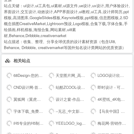
站点关键：
ui设计,ui工具包,ui素材,ui源文件,ue设计,ux设计,用户体验设计,
界面设计,交互设计,动效设计,APP界面设计,ui教程,ui工具,设计师简历,ppt
模板,高清图库,GoogleSlides模板,Keynote模板,ppt模板,信息图模板,2.5D
概念插图CreativeMarket,Lightroom预设,Logo模板,合集下载,字体合集,手
绘插画,样机模板,海报合集,网站素材,ui8素
材,Behance,Dribbble,creativemarket
站点描述：
收集、整理、分享全球优质的设计素材资源（包含UI8,
Behance, Dribbble, creativemarket等国外知名设计类网站的优质资源）
相关站点
68Design-您的线上设计部，找设计师远程工作专业平台
天堂图片网_高清无水印图片大全，唯美图片、桌面壁纸、高清图片素材大全
LOGO设计欣赏_国外标志设计欣赏 - LOGO圈
CND设计网-首席设计师网络媒体,为设计师提供有效的传播和服务,设计网络首选品牌,设计网络首选品牌
站酷ZCOOL-设计师互动平台-打开站酷，发现更好的设计！
即时设计 - 可实时协作的专业 UI 设计工具
翼狐网（翼虎网）-学设计，上翼狐！
设计之窗-作品设计及备案门户
4K壁纸_4K电脑壁纸_4K高清壁纸下载_4K,5K,6K,7K,8K壁纸图片素材_彼岸图网
字体下载_免费字体下载_商用字体设计定制--字魂网
--无忌_中文影像生活门户
【马良中国】免费3Dmax视频教程_3D室内设计_室外建筑_动画漫游设计学习视频-马良中国maliang.com
iH5专业的H5制作工具
YEELOGO_logo在线制作
梅花网-营销作品宝库