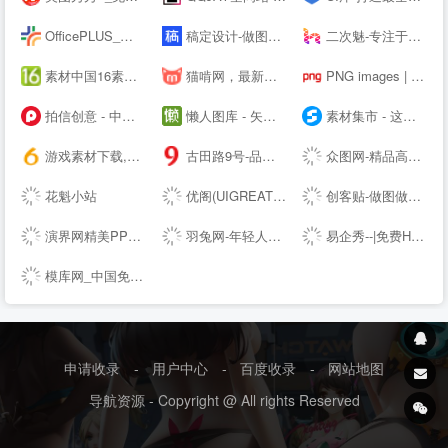
OfficePLUS_微软官方Office模板服务平台_ppt模板_会员免费_工作总结_求职简历
稿定设计-做图做视频必备_在线设计神器_海量版权素材模板
二次魅-专注于分享国内外高清精品二次元电脑手机图片壁纸
素材中国16素材网 - 素材中国16素材网
猫啃网，最新最全的可免费商用中文字体下载网站！喵啃~
PNG images | 100 000+ Free PNG images
拍信创意 - 中国领先的创意内容素材平台 素材网 素材库 高清图片视频源文件下载
懒人图库 - 矢量图,JS代码,网页素材 - 学会偷懒，懒出境界！
素材集市 - 这里的素材有点酷！
游戏素材下载,6m5m游戏素材,游戏源码下载,游戏素材资源 - www.6m5m.com
古田路9号-品牌创意/版权保护平台
众图网-精品高清设计图库-提供商用图片素材下载
花魁小站
优阁(UIGREAT) - UI设计师学习交流社区
创客贴-做图做视频必备_会打字就能做设计，商用有版权
演界网精美PPT模板会员免费下载_矢量图片素材多品类模板服务平台
羽兔网-年轻人都在用的自学设计平台
易企秀--|免费H5页面制作|作图工具|海量邀请函模板|创意营销平台
模库网_中国免费设计素材图片库_优质设计模板下载网站
申请收录
-
用户中心
-
百度收录
-
网站地图
导航资源 - Copyright @ All rights Reserved