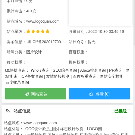
本月点击：9次
累计点击：431次
站点域名：www.logoquan.com
站点星级：
收录日期：2022-10-30 03:45:16
备案信息： 粤ICP备2020127097号-1
站长ＱＱ：暂无
所属分类：
图片设计
百度权重：
移动权重：
搜狗权重：
Whois查询
|
SEO综合查询
|
Alexa排名查询
|
PR查询
|
网
快捷查询：
站测速
|
ICP备案查询
|
友情链接检测
|
百度权重查询
|
网站安全检测
|
百度收录查询
网站直达
点赞 [0]
站点信息
已推送！
站点域名：
www.logoquan.com
站点标题：
LOGO设计欣赏_国外标志设计欣赏 - LOGO圈
站点关键：
logo设计欣赏,国外logo设计欣赏,标志设计欣赏,logo设计,标志