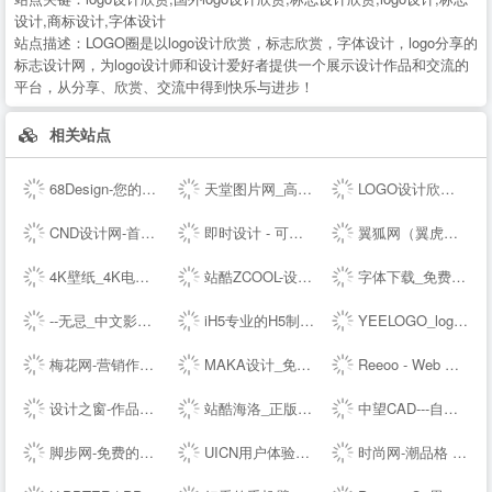
设计,商标设计,字体设计
站点描述：
LOGO圈是以logo设计欣赏，标志欣赏，字体设计，logo分享的
标志设计网，为logo设计师和设计爱好者提供一个展示设计作品和交流的
平台，从分享、欣赏、交流中得到快乐与进步！
相关站点
68Design-您的线上设计部，找设计师远程工作专业平台
天堂图片网_高清无水印图片大全，唯美图片、桌面壁纸、高清图片素材大全
LOGO设计欣赏_国外标志设计欣赏 - LOGO圈
CND设计网-首席设计师网络媒体,为设计师提供有效的传播和服务,设计网络首选品牌,设计网络首选品牌
即时设计 - 可实时协作的专业 UI 设计工具
翼狐网（翼虎网）-学设计，上翼狐！
4K壁纸_4K电脑壁纸_4K高清壁纸下载_4K,5K,6K,7K,8K壁纸图片素材_彼岸图网
站酷ZCOOL-设计师互动平台-打开站酷，发现更好的设计！
字体下载_免费字体下载_商用字体设计定制--字魂网
--无忌_中文影像生活门户
iH5专业的H5制作工具
YEELOGO_logo在线制作
梅花网-营销作品宝库
MAKA设计_免费H5页面制作,电子婚礼请帖制作,海量免费设计模板,电子邀请函模板,微信营销,h5制作,微场景和模板素材设计分享平台
Reeoo - Web Design Inspiration and Website Gallery
设计之窗-作品设计及备案门户
站酷海洛_正版图片_视频_字体_音乐素材交易平台_站酷旗下品牌
中望CAD---自主研发的二三维CAD软件机械设计制图软件免费下载及初学入门教程
脚步网-免费的在线简历制作平台-3万套个人简历模板
UICN用户体验设计平台
时尚网-潮品格 新时尚