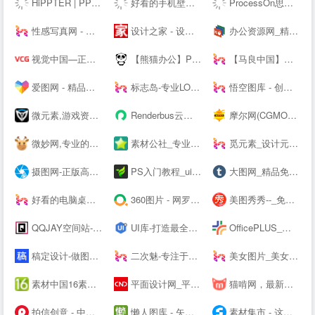
HiPPTER | PPT资源导航 | PPT模板图表等设计素材免费下载
好看的手机壁纸_高清手机壁纸图片_苹果手机壁纸下载－手机壁纸大全
ProcessOn思维导图、流程图-思维导图模板_思维导图软件免费下载_在线作图协作工具
性感写真网 - 专注优秀的美图资源分享
设计之家 - 设计交流互动平台 - 传播先进设计理念 推动原创设计发展
办公资源网_精品PPT模板下载网站_海量办公素材资源可供下载_动起办公
视觉中国—正版高清图片、视频、音乐、字体下载—商业图片下载网站
【熊猫办公】PPT模板，创意设计素材 高效办公在熊猫
【马良中国】免费3Dmax视频教程_3D室内设计_室外建筑_动画漫游设计学习视频-马良中国maliang.com
爱图网 - 精品设计图片素材aiimg.com
标志岛-专业LOGO素材下载平台
悟空图库 - 创意设计素材，PPT模板，Word模板，高效办公尽在悟空
微元素,游戏资源下载,游戏原画,手机游戏资源,游戏开发资源 - Element3ds.com!
Renderbus云渲染农场-海量机器云渲染平台,高效3D云渲染服务
摩尔网(CGMOL),3D模型免费共享,--交易平台,设计师互动平台,分享改变未来
微妙网,专业的动画师、特效师、CG模型设计师网站！ - wmiao.com
素材公社_专业设计素材网_高清图片网站
觅元素_设计元素的免费下载网站_免抠素材51yuansu.com
摄图网-正版高清图片免费下载_商用设计素材图库
PS入门教程_ui设计教程_淘宝美工教程_电商设计_设计教程_设计素材_字体下载_设计先锋网
大图网_精品免费素材共享平台www.daimg.com
好看的电脑桌面壁纸_高清壁纸下载-壁纸图片大全
360图片 - 网罗天下美图
美图秀秀--_免费在线P图抠图拼图_证件照制作
QQJAY空间站-分享QQ网名 个性签名 QQ分组 日志 QQ头像 空间素材 QQ空间 皮肤等内容
UI库-打造最全的UI素材库
OfficePLUS_微软官方Office模板服务平台_ppt模板_会员免费_工作总结_求职简历
稿定设计-做图做视频必备_在线设计神器_海量版权素材模板
二次魅-专注于分享国内外高清精品二次元电脑手机图片壁纸
美女图片_美女壁纸_写真女神_极品尤物_宅男女神尽在—奇妙尤物网
素材中国16素材网 - 素材中国16素材网
平面设计网_平面设计作品欣赏-设计网
猫啃网，最新最全的可免费商用中文字体下载网站！喵啃~
拍信创意 - 中国领先的创意内容素材平台 素材网 素材库 高清图片视频源文件下载
懒人图库 - 矢量图,JS代码,网页素材 - 学会偷懒，懒出境界！
素材集市 - 这里的素材有点酷！