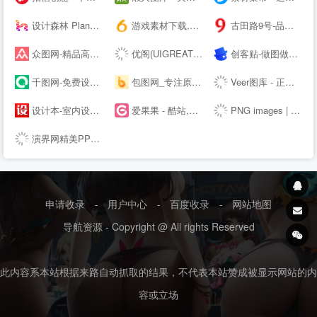
设计森林 PlanForest - 收集、整理、分享全球优质的设计素材资源
游戏素材下载,6m5m游戏素材,游戏源码下载,游戏素材资源 - www.6m5m.com
古田路9号-品牌创意/版权保护平台
众图网-精品高清设计图库-提供商用图片素材下载
优阁(UIGREAT) - UI设计师学习交流社区
创客贴-做图做视频必备_会打字就能做设计，商用有版权
千图网-免费设计图片素材网站-正版图库免费设计素材中国
包图网_专注原创商用设计图片下载，会员免费设计素材模板独家图库
Veer图库 - 正版商业高清图片素材网站
设计本-室内设计师网_室内设计联盟_装修设计公司大全
爱果果 - 酷站,H5,UI,网页模板、素材免费下载,案例欣赏
PNG images | 100 000+ Free PNG images
演界网精美PPT模板会员免费下载_矢量图片素材多品类模板服务平台
申请收录
-
用户中心
-
百度收录
-
网站地图
导航资源 - Copyright @ All rights Reserved
此内容系本站根据来路自动抓取的结果，不代表本站赞成被显示网站的内
容或立场