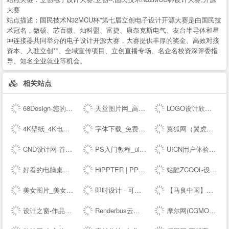
大赛
站点描述：
国民技术N32MCU杯”第七届立创电子设计开源大赛是由国民技
术冠名，微硕、芯百微、灿科盟、富捷、康奈克斯电气、友台半导体和星
坤连接器共同举办的电子设计开源大赛，大赛提供丰厚的奖金、高效对接
资本、入驻立创**、全域宣传项目、立创直播专场、名企名校资深评委指
导、知名企业就业等机会。
相关站点
68Design-您的线上设计部，找设计师远程工作专业平台
天堂图片网_高清无水印图片大全，唯美图片、桌面壁纸、高清图片素材大全
LOGO设计欣赏_国外标志设计欣赏 - LOGO圈
4K壁纸_4K电脑壁纸_4K高清壁纸下载_4K,5K,6K,7K,8K壁纸图片素材_彼岸图网
字体下载_免费字体下载_商用字体设计定制--字魂网
翼狐网（翼虎网）-学设计，上翼狐！
CND设计网-首席设计师网络媒体,为设计师提供有效的传播和服务,设计网络首选品牌,设计网络首选品牌
PS入门教程_ui设计教程_淘宝美工教程_电商设计_设计教程_设计素材_字体下载_设计先锋网
UICN用户体验设计平台
好看的电脑桌面壁纸_高清壁纸下载-壁纸图片大全
HiPPTER | PPT资源导航 | PPT模板图表等设计素材免费下载
站酷ZCOOL-设计师互动平台-打开站酷，发现更好的设计！
美女图片_美女壁纸_写真女神_极品尤物_宅男女神尽在—奇妙尤物网
即时设计 - 可实时协作的专业 UI 设计工具
【马良中国】免费3Dmax视频教程_3D室内设计_室外建筑_动画漫游设计学习视频-马良中国maliang.com
设计之窗-作品设计及备案门户
Renderbus云渲染农场-海量机器云渲染平台,高效3D云渲染服务
摩尔网(CGMOL),3D模型免费共享,--交易平台,设计师互动平台,分享改变未来