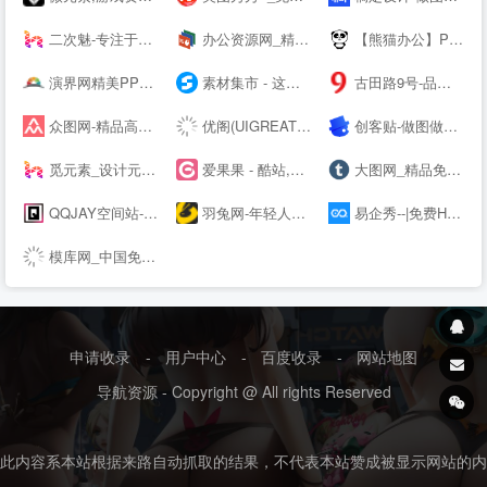
二次魅-专注于分享国内外高清精品二次元电脑手机图片壁纸
办公资源网_精品PPT模板下载网站_海量办公素材资源可供下载_动起办公
【熊猫办公】PPT模板，创意设计素材 高效办公在熊猫
演界网精美PPT模板会员免费下载_矢量图片素材多品类模板服务平台
素材集市 - 这里的素材有点酷！
古田路9号-品牌创意/版权保护平台
众图网-精品高清设计图库-提供商用图片素材下载
优阁(UIGREAT) - UI设计师学习交流社区
创客贴-做图做视频必备_会打字就能做设计，商用有版权
觅元素_设计元素的免费下载网站_免抠素材51yuansu.com
爱果果 - 酷站,H5,UI,网页模板、素材免费下载,案例欣赏
大图网_精品免费素材共享平台www.daimg.com
QQJAY空间站-分享QQ网名 个性签名 QQ分组 日志 QQ头像 空间素材 QQ空间 皮肤等内容
羽兔网-年轻人都在用的自学设计平台
易企秀--|免费H5页面制作|作图工具|海量邀请函模板|创意营销平台
模库网_中国免费设计素材图片库_优质设计模板下载网站
申请收录
-
用户中心
-
百度收录
-
网站地图
导航资源 - Copyright @ All rights Reserved
此内容系本站根据来路自动抓取的结果，不代表本站赞成被显示网站的内