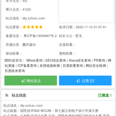
本月点击：9次
累计点击：412次
站点域名：diy.szlcsc.com
站点星级：
收录日期：2022-11-12 01:07:41
备案信息： 粤ICP备13005967号-2
站长ＱＱ：暂无
所属分类：
图片设计
百度权重：
移动权重：
搜狗权重：
Whois查询
|
SEO综合查询
|
Alexa排名查询
|
PR查询
|
网
快捷查询：
站测速
|
ICP备案查询
|
友情链接检测
|
百度权重查询
|
网站安全检测
|
百度收录查询
网站直达
点赞 [0]
站点信息
已推送！
站点域名：
diy.szlcsc.com
站点标题：
国民技术N32 MCU杯 - 第七届立创电子设计开源大赛
站点关键：
立创电子设计大赛,立创--,国民技术N32MCU杯设计大赛,开源