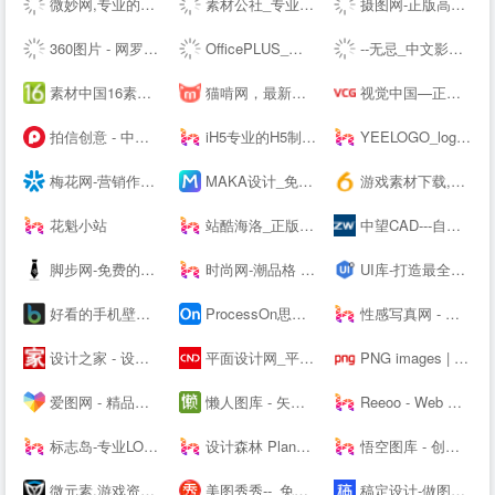
微妙网,专业的动画师、特效师、CG模型设计师网站！ - wmiao.com
素材公社_专业设计素材网_高清图片网站
摄图网-正版高清图片免费下载_商用设计素材图库
360图片 - 网罗天下美图
OfficePLUS_微软官方Office模板服务平台_ppt模板_会员免费_工作总结_求职简历
--无忌_中文影像生活门户
素材中国16素材网 - 素材中国16素材网
猫啃网，最新最全的可免费商用中文字体下载网站！喵啃~
视觉中国—正版高清图片、视频、音乐、字体下载—商业图片下载网站
拍信创意 - 中国领先的创意内容素材平台 素材网 素材库 高清图片视频源文件下载
iH5专业的H5制作工具
YEELOGO_logo在线制作
梅花网-营销作品宝库
MAKA设计_免费H5页面制作,电子婚礼请帖制作,海量免费设计模板,电子邀请函模板,微信营销,h5制作,微场景和模板素材设计分享平台
游戏素材下载,6m5m游戏素材,游戏源码下载,游戏素材资源 - www.6m5m.com
花魁小站
站酷海洛_正版图片_视频_字体_音乐素材交易平台_站酷旗下品牌
中望CAD---自主研发的二三维CAD软件机械设计制图软件免费下载及初学入门教程
脚步网-免费的在线简历制作平台-3万套个人简历模板
时尚网-潮品格 新时尚
UI库-打造最全的UI素材库
好看的手机壁纸_高清手机壁纸图片_苹果手机壁纸下载－手机壁纸大全
ProcessOn思维导图、流程图-思维导图模板_思维导图软件免费下载_在线作图协作工具
性感写真网 - 专注优秀的美图资源分享
设计之家 - 设计交流互动平台 - 传播先进设计理念 推动原创设计发展
平面设计网_平面设计作品欣赏-设计网
PNG images | 100 000+ Free PNG images
爱图网 - 精品设计图片素材aiimg.com
懒人图库 - 矢量图,JS代码,网页素材 - 学会偷懒，懒出境界！
Reeoo - Web Design Inspiration and Website Gallery
标志岛-专业LOGO素材下载平台
设计森林 PlanForest - 收集、整理、分享全球优质的设计素材资源
悟空图库 - 创意设计素材，PPT模板，Word模板，高效办公尽在悟空
微元素,游戏资源下载,游戏原画,手机游戏资源,游戏开发资源 - Element3ds.com!
美图秀秀--_免费在线P图抠图拼图_证件照制作
稿定设计-做图做视频必备_在线设计神器_海量版权素材模板