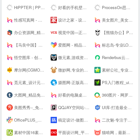
HiPPTER | PPT资源导航 | PPT模板图表等设计素材免费下载
好看的手机壁纸_高清手机壁纸图片_苹果手机壁纸下载－手机壁纸大全
ProcessOn思维导图、流程图-思维导图模板_思维导图软件免费下载_在线作图协作工具
性感写真网 - 专注优秀的美图资源分享
设计之家 - 设计交流互动平台 - 传播先进设计理念 推动原创设计发展
美女图片_美女壁纸_写真女神_极品尤物_宅男女神尽在—奇妙尤物网
办公资源网_精品PPT模板下载网站_海量办公素材资源可供下载_动起办公
视觉中国—正版高清图片、视频、音乐、字体下载—商业图片下载网站
【熊猫办公】PPT模板，创意设计素材 高效办公在熊猫
【马良中国】免费3Dmax视频教程_3D室内设计_室外建筑_动画漫游设计学习视频-马良中国maliang.com
爱图网 - 精品设计图片素材aiimg.com
标志岛-专业LOGO素材下载平台
悟空图库 - 创意设计素材，PPT模板，Word模板，高效办公尽在悟空
微元素,游戏资源下载,游戏原画,手机游戏资源,游戏开发资源 - Element3ds.com!
Renderbus云渲染农场-海量机器云渲染平台,高效3D云渲染服务
摩尔网(CGMOL),3D模型免费共享,--交易平台,设计师互动平台,分享改变未来
微妙网,专业的动画师、特效师、CG模型设计师网站！ - wmiao.com
素材公社_专业设计素材网_高清图片网站
觅元素_设计元素的免费下载网站_免抠素材51yuansu.com
摄图网-正版高清图片免费下载_商用设计素材图库
PS入门教程_ui设计教程_淘宝美工教程_电商设计_设计教程_设计素材_字体下载_设计先锋网
大图网_精品免费素材共享平台www.daimg.com
好看的电脑桌面壁纸_高清壁纸下载-壁纸图片大全
360图片 - 网罗天下美图
美图秀秀--_免费在线P图抠图拼图_证件照制作
QQJAY空间站-分享QQ网名 个性签名 QQ分组 日志 QQ头像 空间素材 QQ空间 皮肤等内容
UI库-打造最全的UI素材库
OfficePLUS_微软官方Office模板服务平台_ppt模板_会员免费_工作总结_求职简历
稿定设计-做图做视频必备_在线设计神器_海量版权素材模板
二次魅-专注于分享国内外高清精品二次元电脑手机图片壁纸
素材中国16素材网 - 素材中国16素材网
平面设计网_平面设计作品欣赏-设计网
猫啃网，最新最全的可免费商用中文字体下载网站！喵啃~