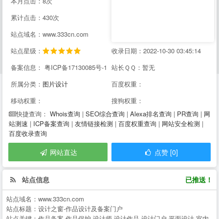
本月点击：8次
累计点击：430次
站点域名：www.333cn.com
站点星级：
收录日期：2022-10-30 03:45:14
备案信息： 粤ICP备17130085号-1
站长ＱＱ：暂无
所属分类：
图片设计
百度权重：
移动权重：
搜狗权重：
Whois查询
|
SEO综合查询
|
Alexa排名查询
|
PR查询
|
网
快捷查询：
站测速
|
ICP备案查询
|
友情链接检测
|
百度权重查询
|
网站安全检测
|
百度收录查询
网站直达
点赞 [0]
站点信息
已推送！
站点域名：
www.333cn.com
站点标题：
设计之窗-作品设计及备案门户
站点关键：
作品备案,作品保护,设计师,设计作品,设计门户,平面设计,室内