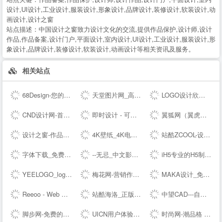
设计,UI设计,工业设计,服装设计,形象设计,品牌设计,装修设计,软装设计,动
画设计,设计之窗
站点描述：
中国设计之窗致力设计文化的交流,提供作品保护,设计师,设计
作品,作品备案,设计门户,平面设计,室内设计,UI设计,工业设计,服装设计,形
象设计,品牌设计,装修设计,软装设计,动画设计等相关资讯及服务。
相关站点
68Design-您的线上设计部，找设计师远程工作专业平台
天堂图片网_高清无水印图片大全，唯美图片、桌面壁纸、高清图片素材大全
LOGO设计欣赏_国外标志设计欣赏 - LOGO圈
CND设计网-首席设计师网络媒体,为设计师提供有效的传播和服务,设计网络首选品牌,设计网络首选品牌
即时设计 - 可实时协作的专业 UI 设计工具
翼狐网（翼虎网）-学设计，上翼狐！
设计之窗-作品设计及备案门户
4K壁纸_4K电脑壁纸_4K高清壁纸下载_4K,5K,6K,7K,8K壁纸图片素材_彼岸图网
站酷ZCOOL-设计师互动平台-打开站酷，发现更好的设计！
字体下载_免费字体下载_商用字体设计定制--字魂网
--无忌_中文影像生活门户
iH5专业的H5制作工具
YEELOGO_logo在线制作
梅花网-营销作品宝库
MAKA设计_免费H5页面制作,电子婚礼请帖制作,海量免费设计模板,电子邀请函模板,微信营销,h5制作,微场景和模板素材设计分享平台
Reeoo - Web Design Inspiration and Website Gallery
站酷海洛_正版图片_视频_字体_音乐素材交易平台_站酷旗下品牌
中望CAD---自主研发的二三维CAD软件机械设计制图软件免费下载及初学入门教程
脚步网-免费的在线简历制作平台-3万套个人简历模板
UICN用户体验设计平台
时尚网-潮品格 新时尚