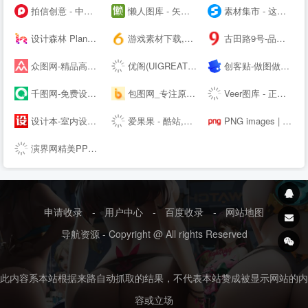
拍信创意 - 中国领先的创意内容素材平台 素材网 素材库 高清图片视频源文件下载
懒人图库 - 矢量图,JS代码,网页素材 - 学会偷懒，懒出境界！
素材集市 - 这里的素材有点酷！
设计森林 PlanForest - 收集、整理、分享全球优质的设计素材资源
游戏素材下载,6m5m游戏素材,游戏源码下载,游戏素材资源 - www.6m5m.com
古田路9号-品牌创意/版权保护平台
众图网-精品高清设计图库-提供商用图片素材下载
优阁(UIGREAT) - UI设计师学习交流社区
创客贴-做图做视频必备_会打字就能做设计，商用有版权
千图网-免费设计图片素材网站-正版图库免费设计素材中国
包图网_专注原创商用设计图片下载，会员免费设计素材模板独家图库
Veer图库 - 正版商业高清图片素材网站
设计本-室内设计师网_室内设计联盟_装修设计公司大全
爱果果 - 酷站,H5,UI,网页模板、素材免费下载,案例欣赏
PNG images | 100 000+ Free PNG images
演界网精美PPT模板会员免费下载_矢量图片素材多品类模板服务平台
申请收录
-
用户中心
-
百度收录
-
网站地图
导航资源 - Copyright @ All rights Reserved
此内容系本站根据来路自动抓取的结果，不代表本站赞成被显示网站的内
容或立场