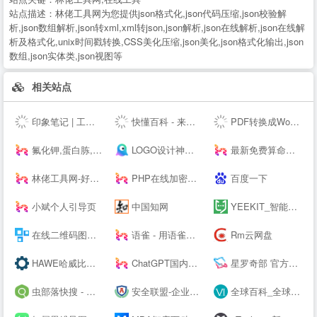
站点描述：
林佬工具网为您提供json格式化,json代码压缩,json校验解
析,json数组解析,json转xml,xml转json,json解析,json在线解析,json在线解
析及格式化,unix时间戳转换,CSS美化压缩,json美化,json格式化输出,json
数组,json实体类,json视图等
相关站点
印象笔记 | 工作必备效率应用
快懂百科 - 来这里，认识世界！
PDF转换成Word转换器在线免费 - 在线word转pdf转换器 - 迅捷PDF转换器免费版
氟化钾,蛋白胨,叔丁醇钇,异丙醇钇,金属锂,碳酸锂,氢氧化锂,硝酸锂,甲醇钾,乙醇钾,叔丁醇钾，异丙醇钾,
LOGO设计神器；公司logo在线设计生成器 - 标小智LOGO神器
最新免费算命占卜算卦塔罗牌卜测算-太清阁免费周易测算
林佬工具网-好用的在线工具都在这里！
PHP在线加密系统 - 对PHP代码进行安全保护！
百度一下
小斌个人引导页
中国知网
YEEKIT_智能语言工具平台,在线辅助翻译,翻译工具,字幕通
在线二维码图片生成器_二维码扫描软件下载_联图二维码
语雀 - 用语雀，构建你的数字花园 · 语雀
Rm云网盘
HAWE哈威比例阀价格-德国HAWE进口电磁阀_柱塞泵厂家代理商 - 大连佰德
ChatGPT国内版-OpenAI
星罗奇部 官方网站-元宇宙社交平台
虫部落快搜 - 搜索快人一步
安全联盟-企业查询|网站查询|曝光查询|企业工商查询|企业信用查询|企业失信记录|大数据企业信用平台。
全球百科_全球首个企业百科平台