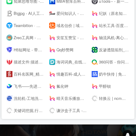
知犀思维导图 - 知犀--
MBA智库百科，全球专业中文经管百科
uTools-- - 新一代效率工具平台
Bigjpg - AI人工智能图片无损放大 - 使用人工智能深度卷积神经网络(CNN)无损放大图片
爱问知识人 - 中文互动问答平台
纪妖（原名知妖）
Teambition · 阿里巴巴旗下团队协作工具
域名估价 | 域名投资分析工具，域名评估用查询者CXZ.com
站长工具-百度权重查询-网站排名 - 去查网
Zreo工具网 - 便民工具网站 懒人工具箱 在线工具网 QQ工具 便民工具 站长工具 手机工具 多功能工具网
安笙互赞宝 - 您的得力的小帮手
轴流风机-离心风机-鼓风机-散热风扇-罩极电机,厂家直销-首肯电子
H5短网址 - 带统计的免费短链接生成工具
Qq秒赞网
反渗透阻垢剂_杀菌剂_缓蚀剂_除垢剂厂家_广东巴沃夫环保官网
描述文件:描述文件生成,描述文件制作,IOS描述文件,描述文件转APP,免签苹果APP,免费在线描述文件封装,APP专家
海词词典_在线词典_在线翻译_海量正版权威词典--
360问答 - 你问大家答
百科名医网_精准医学科普知识平台
情趣百科-成人用品选购指南-两--技巧大全
奶牛快传 | 免费大文件传输工具，上传下载不限速
飞书——先进企业协作与管理平台，一站式无缝办公协作，团队上下对齐目标，全面激活组织和个人。先进团队，先用飞书。
氟化钾
甲醇钡
洗轮机-工地洗车机-工程洗车机-全自动洗轮生产厂家[鲁企环科]
晴天音乐播放器 - 免费稳定的HTML悬浮播放器
转换云 | ncm转mp3在线网站 - 了解ncm格式如何转换为mp3
关键词挖掘,行业词库,智能改写,SEO数据,知乎数据,抖音数据 - 5118营销大数据
谦汐盒子工具 - 免费在线网页工具箱，站长必备工具