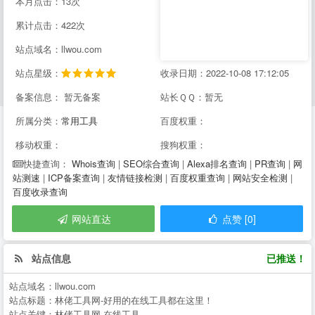
本月点击：13次
累计点击：422次
站点域名：llwou.com
站点星级：
收录日期：2022-10-08 17:12:05
备案信息： 暂无备案
站长ＱＱ：暂无
所属分类：
常用工具
百度权重：
移动权重：
搜狗权重：
Whois查询
|
SEO综合查询
|
Alexa排名查询
|
PR查询
|
网
快捷查询：
站测速
|
ICP备案查询
|
友情链接检测
|
百度权重查询
|
网站安全检测
|
百度收录查询
网站直达
点赞 [0]
站点信息
已推送！
站点域名：
llwou.com
站点标题：
林佬工具网-好用的在线工具都在这里！
站点关键：
林佬工具网,在线工具