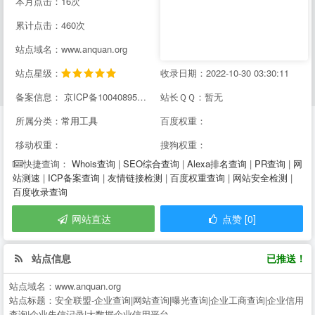
本月点击：16次
累计点击：460次
站点域名：www.anquan.org
站点星级：
收录日期：2022-10-30 03:30:11
备案信息： 京ICP备10040895号-39
站长ＱＱ：暂无
所属分类：
常用工具
百度权重：
移动权重：
搜狗权重：
Whois查询
|
SEO综合查询
|
Alexa排名查询
|
PR查询
|
网
快捷查询：
站测速
|
ICP备案查询
|
友情链接检测
|
百度权重查询
|
网站安全检测
|
百度收录查询
网站直达
点赞 [0]
站点信息
已推送！
站点域名：
www.anquan.org
站点标题：
安全联盟-企业查询|网站查询|曝光查询|企业工商查询|企业信用
查询|企业失信记录|大数据企业信用平台。