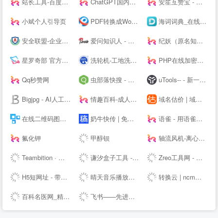
站长工具-百度权重查询-网站排名 - 去查网
ChatGPT国内版-OpenAI
安笙互赞宝 - 您的得力的小帮手
小斌个人引导页
PDF转换成Word转换器在线免费 - 在线word转pdf转换器 - 迅捷PDF转换器免费版
海词词典_在线词典_在线翻译_海量正版权威词典--
安全联盟-企业查询|网站查询|曝光查询|企业工商查询|企业信用查询|企业失信记录|大数据企业信用平台。
爱问知识人 - 中文互动问答平台
纪妖（原名知妖）
星罗奇部 官方网站-元宇宙社交平台
洗轮机-工地洗车机-工程洗车机-全自动洗轮生产厂家[鲁企环科]
PHP在线加密系统 - 对PHP代码进行安全保护！
Qq秒赞网
虫部落快搜 - 搜索快人一步
uTools-- - 新一代效率工具平台
Bigjpg - AI人工智能图片无损放大 - 使用人工智能深度卷积神经网络(CNN)无损放大图片
情趣百科-成人用品选购指南-两--技巧大全
域名估价 | 域名投资分析工具，域名评估用查询者CXZ.com
在线二维码图片生成器_二维码扫描软件下载_联图二维码
奶牛快传 | 免费大文件传输工具，上传下载不限速
语雀 - 用语雀，构建你的数字花园 · 语雀
氟化钾
甲醇钡
轴流风机-离心风机-鼓风机-散热风扇-罩极电机,厂家直销-首肯电子
Teambition · 阿里巴巴旗下团队协作工具
谦汐盒子工具 - 免费在线网页工具箱，站长必备工具
Zreo工具网 - 便民工具网站 懒人工具箱 在线工具网 QQ工具 便民工具 站长工具 手机工具 多功能工具网
H5短网址 - 带统计的免费短链接生成工具
晴天音乐播放器 - 免费稳定的HTML悬浮播放器
转换云 | ncm转mp3在线网站 - 了解ncm格式如何转换为mp3
百科名医网_精准医学科普知识平台
飞书——先进企业协作与管理平台，一站式无缝办公协作，团队上下对齐目标，全面激活组织和个人。先进团队，先用飞书。