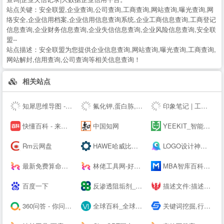
站点关键：
安全联盟,企业查询,公司查询,工商查询,网站查询,曝光查询,网
络安全,企业信用档案,企业信用信息查询系统,企业工商信息查询,工商登记
信息查询,企业财务信息查询,企业失信信息查询,企业风险信息查询,安全联
盟--
站点描述：
安全联盟为您提供企业信息查询,网站查询,曝光查询,工商查询,
网站解封,信用查询,公司查询等相关信息查询！
相关站点
知犀思维导图 - 知犀--
氟化钾,蛋白胨,叔丁醇钇,异丙醇钇,金属锂,碳酸锂,氢氧化锂,硝酸锂,甲醇钾,乙醇钾,叔丁醇钾，异丙醇钾,
印象笔记 | 工作必备效率应用
快懂百科 - 来这里，认识世界！
中国知网
YEEKIT_智能语言工具平台,在线辅助翻译,翻译工具,字幕通
Rm云网盘
HAWE哈威比例阀价格-德国HAWE进口电磁阀_柱塞泵厂家代理商 - 大连佰德
LOGO设计神器；公司logo在线设计生成器 - 标小智LOGO神器
最新免费算命占卜算卦塔罗牌卜测算-太清阁免费周易测算
林佬工具网-好用的在线工具都在这里！
MBA智库百科，全球专业中文经管百科
百度一下
反渗透阻垢剂_杀菌剂_缓蚀剂_除垢剂厂家_广东巴沃夫环保官网
描述文件:描述文件生成,描述文件制作,IOS描述文件,描述文件转APP,免签苹果APP,免费在线描述文件封装,APP专家
360问答 - 你问大家答
全球百科_全球首个企业百科平台
关键词挖掘,行业词库,智能改写,SEO数据,知乎数据,抖音数据 - 5118营销大数据