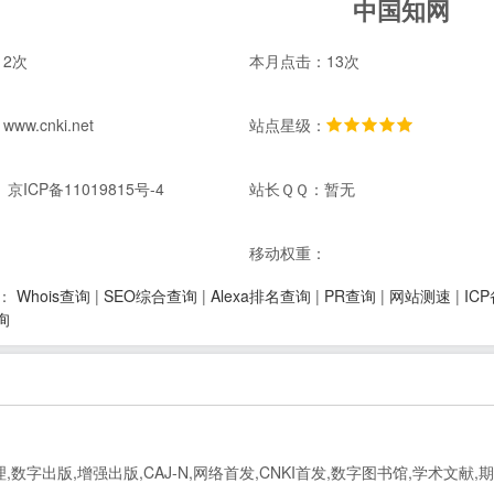
中国知网
2次
本月点击：13次
w.cnki.net
站点星级：
京ICP备11019815号-4
站长ＱＱ：暂无
：
移动权重：
Whois查询
|
SEO综合查询
|
Alexa排名查询
|
PR查询
|
网站测速
|
IC
：
询
数字出版,增强出版,CAJ-N,网络首发,CNKI首发,数字图书馆,学术文献,