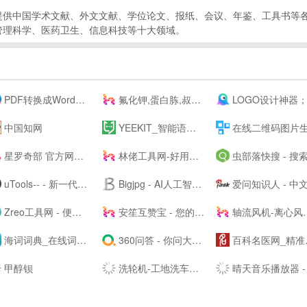
提供中国学术文献、外文文献、学位论文、报纸、会议、年鉴、工具书等
管理科学、医药卫生、信息科技等十大领域。
PDF转换成Word转换器在线免费 - 在线word转pdf转换器 - 迅捷PDF转换器免费版
氟化钾,蛋白胨,叔丁醇钇,异丙醇钇,金属锂,碳酸锂,氢氧化锂,硝酸锂,甲醇钾,乙醇钾,叔丁醇钾，异丙醇钾,
LOGO设计神器；公司logo在线设计生成器 - 标小智LOGO神
中国知网
YEEKIT_智能语言工具平台,在线辅助翻译,翻译工具,字幕通
在线二维码图片生成器_二维码扫描软件下载_联图二维
星罗奇部 官方网站-元宇宙社交平台
林佬工具网-好用的在线工具都在这里！
虫部落快搜 - 搜索快人一
uTools-- - 新一代效率工具平台
Bigjpg - AI人工智能图片无损放大 - 使用人工智能深度卷积神经网络(CNN)无损放大图片
爱问知识人 - 中文互动问答平
Zreo工具网 - 便民工具网站 懒人工具箱 在线工具网 QQ工具 便民工具 站长工具 手机工具 多功能工具网
安笙互赞宝 - 您的得力的小帮手
轴流风机-离心风机-鼓风机-散热风扇-罩极电机,厂家直销-首肯电子
海词词典_在线词典_在线翻译_海量正版权威词典--
360问答 - 你问大家答
百科名医网_精准医学科普知识平台
甲醇钡
洗轮机-工地洗车机-工程洗车机-全自动洗轮生产厂家[鲁企环科]
晴天音乐播放器 - 免费稳定的HTML悬浮播放