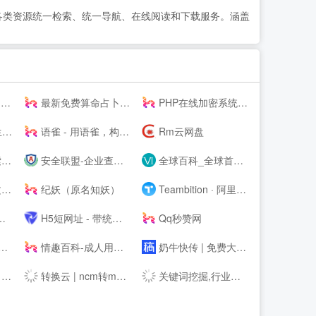
各类资源统一检索、统一导航、在线阅读和下载服务。涵盖
器
最新免费算命占卜算卦塔罗牌卜测算-太清阁免费周易测算
PHP在线加密系统 - 对PHP代码进行安全保护！
码
语雀 - 用语雀，构建你的数字花园 · 语雀
Rm云网盘
步
安全联盟-企业查询|网站查询|曝光查询|企业工商查询|企业信用查询|企业失信记录|大数据企业信用平台。
全球百科_全球首个企业百科平台
台
纪妖（原名知妖）
Teambition · 阿里巴巴旗下团队协作工具
H5短网址 - 带统计的免费短链接生成工具
Qq秒赞网
情趣百科-成人用品选购指南-两--技巧大全
奶牛快传 | 免费大文件传输工具，上传下载不限速
器
转换云 | ncm转mp3在线网站 - 了解ncm格式如何转换为mp3
关键词挖掘,行业词库,智能改写,SEO数据,知乎数据,抖音数据 - 5118营销大数据