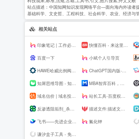
科技成果,标准,法规,古籍,工具书,引文,图片搜索,外文文献
站点描述：
中国知网知识发现网络平台—面向海内外读者
基础科学、文史哲、工程科技、社会科学、农业、经济与
相关站点
印象笔记 | 工作必备效率应用
快懂百科 - 来这里，认识世界！
百度一下
小斌个人引导页
HAWE哈威比例阀价格-德国HAWE进口电磁阀_柱塞泵厂家代理商 - 大连佰德
ChatGPT国内版-OpenAI
知犀思维导图 - 知犀--
MBA智库百科，全球专业中文经管百科
域名估价 | 域名投资分析工具，域名评估用查询者CXZ.com
站长工具-百度权重查询-网站排名 - 去查网
反渗透阻垢剂_杀菌剂_缓蚀剂_除垢剂厂家_广东巴沃夫环保官网
描述文件:描述文件生成,描述文件制作,IOS描述文件,描述文件转APP,免签苹果APP,免费在线描述文件封装,APP专家
飞书——先进企业协作与管理平台，一站式无缝办公协作，团队上下对齐目标，全面激活组织和个人。先进团队，先用飞书。
氟化钾
谦汐盒子工具 - 免费在线网页工具箱，站长必备工具