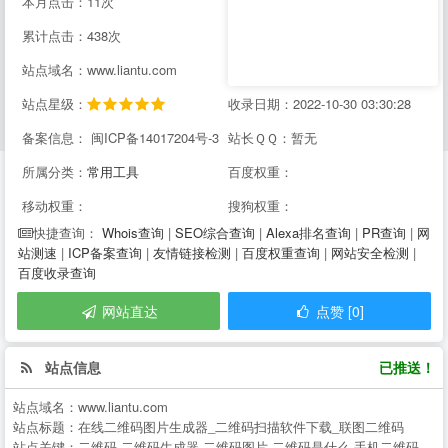
本月点击：11次
累计点击：438次
站点域名：www.liantu.com
站点星级：
收录日期：2022-10-30 03:30:28
备案信息： 闽ICP备14017204号-3
站长ＱＱ：暂无
所属分类：
常用工具
百度权重：
移动权重：
搜狗权重：
Whois查询
|
SEO综合查询
|
Alexa排名查询
|
PR查询
|
网
快捷查询：
站测速
|
ICP备案查询
|
友情链接检测
|
百度权重查询
|
网站安全检测
|
百度收录查询
网站直达
点赞 [0]
站点信息
已推送！
站点域名：
www.liantu.com
站点标题：
在线二维码图片生成器_二维码扫描软件下载_联图二维码
站点关键：
二维码,二维码生成器,二维码图片,二维码是什么,手机二维码,