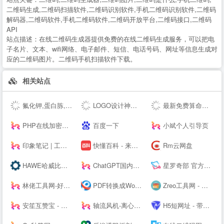
二维码生成,二维码扫描软件,二维码识别软件,手机二维码识别软件,二维码
解码器,二维码软件,手机二维码软件,二维码开放平台,二维码接口,二维码
API
站点描述：
在线二维码生成器提供免费的在线二维码生成服务，可以把电
子名片、文本、wifi网络、电子邮件、短信、电话号码、网址等信息生成对
应的二维码图片。二维码手机扫描软件下载。
相关站点
氟化钾,蛋白胨,叔丁醇钇,异丙醇钇,金属锂,碳酸锂,氢氧化锂,硝酸锂,甲醇钾,乙醇钾,叔丁醇钾，异丙醇钾,
LOGO设计神器；公司logo在线设计生成器 - 标小智LOGO神器
最新免费算命占卜算卦塔罗牌卜测算-太清阁免费周易测算
PHP在线加密系统 - 对PHP代码进行安全保护！
百度一下
小斌个人引导页
印象笔记 | 工作必备效率应用
快懂百科 - 来这里，认识世界！
Rm云网盘
HAWE哈威比例阀价格-德国HAWE进口电磁阀_柱塞泵厂家代理商 - 大连佰德
ChatGPT国内版-OpenAI
星罗奇部 官方网站-元宇宙社交平台
林佬工具网-好用的在线工具都在这里！
PDF转换成Word转换器在线免费 - 在线word转pdf转换器 - 迅捷PDF转换器免费版
Zreo工具网 - 便民工具网站 懒人工具箱 在线工具网 QQ工具 便民工具 站长工具 手机工具 多功能工具网
安笙互赞宝 - 您的得力的小帮手
轴流风机-离心风机-鼓风机-散热风扇-罩极电机,厂家直销-首肯电子
H5短网址 - 带统计的免费短链接生成工具