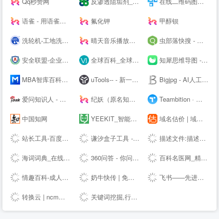
Qq秒赞网
反渗透阻垢剂_杀菌剂_缓蚀剂_除垢剂厂家_广东巴沃夫环保官网
在线二维码图片生成器_二维码扫描软件下载_联图二维码
语雀 - 用语雀，构建你的数字花园 · 语雀
氟化钾
甲醇钡
洗轮机-工地洗车机-工程洗车机-全自动洗轮生产厂家[鲁企环科]
晴天音乐播放器 - 免费稳定的HTML悬浮播放器
虫部落快搜 - 搜索快人一步
安全联盟-企业查询|网站查询|曝光查询|企业工商查询|企业信用查询|企业失信记录|大数据企业信用平台。
全球百科_全球首个企业百科平台
知犀思维导图 - 知犀--
MBA智库百科，全球专业中文经管百科
uTools-- - 新一代效率工具平台
Bigjpg - AI人工智能图片无损放大 - 使用人工智能深度卷积神经网络(CNN)无损放大图片
爱问知识人 - 中文互动问答平台
纪妖（原名知妖）
Teambition · 阿里巴巴旗下团队协作工具
中国知网
YEEKIT_智能语言工具平台,在线辅助翻译,翻译工具,字幕通
域名估价 | 域名投资分析工具，域名评估用查询者CXZ.com
站长工具-百度权重查询-网站排名 - 去查网
谦汐盒子工具 - 免费在线网页工具箱，站长必备工具
描述文件:描述文件生成,描述文件制作,IOS描述文件,描述文件转APP,免签苹果APP,免费在线描述文件封装,APP专家
海词词典_在线词典_在线翻译_海量正版权威词典--
360问答 - 你问大家答
百科名医网_精准医学科普知识平台
情趣百科-成人用品选购指南-两--技巧大全
奶牛快传 | 免费大文件传输工具，上传下载不限速
飞书——先进企业协作与管理平台，一站式无缝办公协作，团队上下对齐目标，全面激活组织和个人。先进团队，先用飞书。
转换云 | ncm转mp3在线网站 - 了解ncm格式如何转换为mp3
关键词挖掘,行业词库,智能改写,SEO数据,知乎数据,抖音数据 - 5118营销大数据