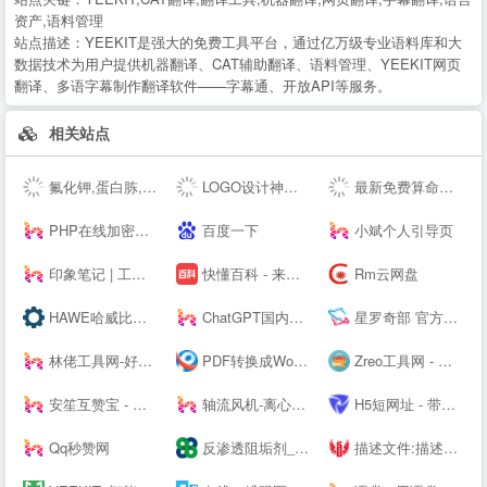
资产,语料管理
站点描述：
YEEKIT是强大的免费工具平台，通过亿万级专业语料库和大
数据技术为用户提供机器翻译、CAT辅助翻译、语料管理、YEEKIT网页
翻译、多语字幕制作翻译软件——字幕通、开放API等服务。
相关站点
氟化钾,蛋白胨,叔丁醇钇,异丙醇钇,金属锂,碳酸锂,氢氧化锂,硝酸锂,甲醇钾,乙醇钾,叔丁醇钾，异丙醇钾,
LOGO设计神器；公司logo在线设计生成器 - 标小智LOGO神器
最新免费算命占卜算卦塔罗牌卜测算-太清阁免费周易测算
PHP在线加密系统 - 对PHP代码进行安全保护！
百度一下
小斌个人引导页
印象笔记 | 工作必备效率应用
快懂百科 - 来这里，认识世界！
Rm云网盘
HAWE哈威比例阀价格-德国HAWE进口电磁阀_柱塞泵厂家代理商 - 大连佰德
ChatGPT国内版-OpenAI
星罗奇部 官方网站-元宇宙社交平台
林佬工具网-好用的在线工具都在这里！
PDF转换成Word转换器在线免费 - 在线word转pdf转换器 - 迅捷PDF转换器免费版
Zreo工具网 - 便民工具网站 懒人工具箱 在线工具网 QQ工具 便民工具 站长工具 手机工具 多功能工具网
安笙互赞宝 - 您的得力的小帮手
轴流风机-离心风机-鼓风机-散热风扇-罩极电机,厂家直销-首肯电子
H5短网址 - 带统计的免费短链接生成工具
Qq秒赞网
反渗透阻垢剂_杀菌剂_缓蚀剂_除垢剂厂家_广东巴沃夫环保官网
描述文件:描述文件生成,描述文件制作,IOS描述文件,描述文件转APP,免签苹果APP,免费在线描述文件封装,APP专家