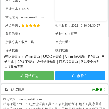
本月点击：11次
累计点击：422次
站点域名：www.yeekit.com
站点星级：
收录日期：2022-10-30 03:30:27
备案信息： -
站长ＱＱ：暂无
所属分类：
常用工具
百度权重：
移动权重：
搜狗权重：
Whois查询
|
SEO综合查询
|
Alexa排名查询
|
PR查询
|
网
快捷查询：
站测速
|
ICP备案查询
|
友情链接检测
|
百度权重查询
|
网站安全检测
|
百度收录查询
网站直达
点赞 [0]
站点信息
已推送！
站点域名：
www.yeekit.com
站点标题：
YEEKIT_智能语言工具平台,在线辅助翻译,翻译工具,字幕通
站点关键：
YEEKIT,CAT翻译,翻译工具,机器翻译,网页翻译,字幕翻译,语言