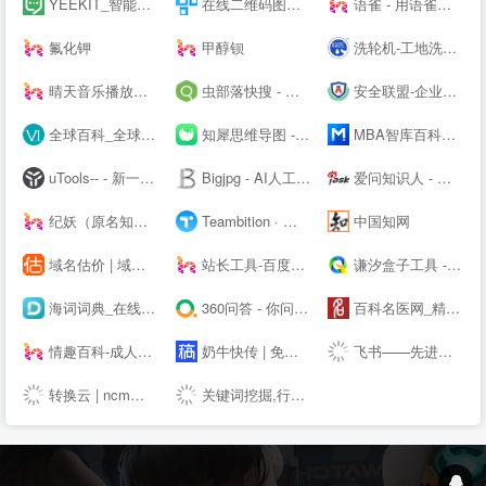
YEEKIT_智能语言工具平台,在线辅助翻译,翻译工具,字幕通
在线二维码图片生成器_二维码扫描软件下载_联图二维码
语雀 - 用语雀，构建你的数字花园 · 语雀
氟化钾
甲醇钡
洗轮机-工地洗车机-工程洗车机-全自动洗轮生产厂家[鲁企环科]
晴天音乐播放器 - 免费稳定的HTML悬浮播放器
虫部落快搜 - 搜索快人一步
安全联盟-企业查询|网站查询|曝光查询|企业工商查询|企业信用查询|企业失信记录|大数据企业信用平台。
全球百科_全球首个企业百科平台
知犀思维导图 - 知犀--
MBA智库百科，全球专业中文经管百科
uTools-- - 新一代效率工具平台
Bigjpg - AI人工智能图片无损放大 - 使用人工智能深度卷积神经网络(CNN)无损放大图片
爱问知识人 - 中文互动问答平台
纪妖（原名知妖）
Teambition · 阿里巴巴旗下团队协作工具
中国知网
域名估价 | 域名投资分析工具，域名评估用查询者CXZ.com
站长工具-百度权重查询-网站排名 - 去查网
谦汐盒子工具 - 免费在线网页工具箱，站长必备工具
海词词典_在线词典_在线翻译_海量正版权威词典--
360问答 - 你问大家答
百科名医网_精准医学科普知识平台
情趣百科-成人用品选购指南-两--技巧大全
奶牛快传 | 免费大文件传输工具，上传下载不限速
飞书——先进企业协作与管理平台，一站式无缝办公协作，团队上下对齐目标，全面激活组织和个人。先进团队，先用飞书。
转换云 | ncm转mp3在线网站 - 了解ncm格式如何转换为mp3
关键词挖掘,行业词库,智能改写,SEO数据,知乎数据,抖音数据 - 5118营销大数据