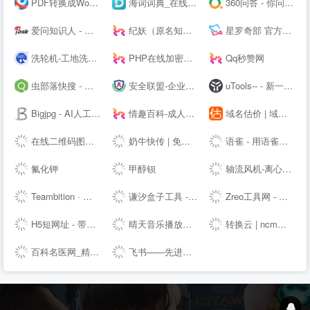
PDF转换成Word转换器在线免费 - 在线word转pdf转换器 - 迅捷PDF转换器免费版
海词词典_在线词典_在线翻译_海量正版权威词典--
360问答 - 你问大家答
爱问知识人 - 中文互动问答平台
纪妖（原名知妖）
星罗奇部 官方网站-元宇宙社交平台
洗轮机-工地洗车机-工程洗车机-全自动洗轮生产厂家[鲁企环科]
PHP在线加密系统 - 对PHP代码进行安全保护！
Qq秒赞网
虫部落快搜 - 搜索快人一步
安全联盟-企业查询|网站查询|曝光查询|企业工商查询|企业信用查询|企业失信记录|大数据企业信用平台。
uTools-- - 新一代效率工具平台
Bigjpg - AI人工智能图片无损放大 - 使用人工智能深度卷积神经网络(CNN)无损放大图片
情趣百科-成人用品选购指南-两--技巧大全
域名估价 | 域名投资分析工具，域名评估用查询者CXZ.com
在线二维码图片生成器_二维码扫描软件下载_联图二维码
奶牛快传 | 免费大文件传输工具，上传下载不限速
语雀 - 用语雀，构建你的数字花园 · 语雀
氟化钾
甲醇钡
轴流风机-离心风机-鼓风机-散热风扇-罩极电机,厂家直销-首肯电子
Teambition · 阿里巴巴旗下团队协作工具
谦汐盒子工具 - 免费在线网页工具箱，站长必备工具
Zreo工具网 - 便民工具网站 懒人工具箱 在线工具网 QQ工具 便民工具 站长工具 手机工具 多功能工具网
H5短网址 - 带统计的免费短链接生成工具
晴天音乐播放器 - 免费稳定的HTML悬浮播放器
转换云 | ncm转mp3在线网站 - 了解ncm格式如何转换为mp3
百科名医网_精准医学科普知识平台
飞书——先进企业协作与管理平台，一站式无缝办公协作，团队上下对齐目标，全面激活组织和个人。先进团队，先用飞书。