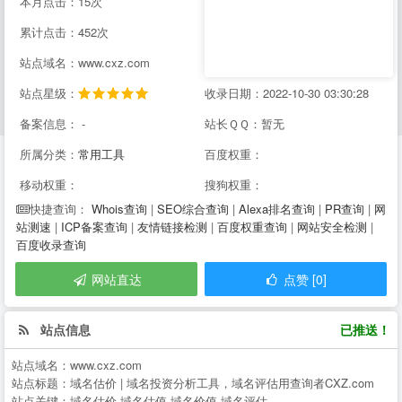
本月点击：15次
累计点击：452次
站点域名：www.cxz.com
站点星级：
收录日期：2022-10-30 03:30:28
备案信息： -
站长ＱＱ：暂无
所属分类：
常用工具
百度权重：
移动权重：
搜狗权重：
Whois查询
|
SEO综合查询
|
Alexa排名查询
|
PR查询
|
网
快捷查询：
站测速
|
ICP备案查询
|
友情链接检测
|
百度权重查询
|
网站安全检测
|
百度收录查询
网站直达
点赞 [0]
站点信息
已推送！
站点域名：
www.cxz.com
站点标题：
域名估价 | 域名投资分析工具，域名评估用查询者CXZ.com
站点关键：
域名估价,域名估值,域名价值,域名评估