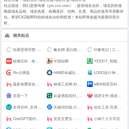
站点描述：
我们是查询者（ym.cxz.com），提供域名估价，域名的价值
根据域名品相、域名热度、收藏喜好、结构、长度、商品价值等等系数评
估。希望CXZ能帮到你的域名估价和投资！本站即将改版为股票经营分
析。
相关站点
知犀思维导图 - 知犀--
氟化钾,蛋白胨,叔丁醇钇,异丙醇钇,金属锂,碳酸锂,氢氧化锂,硝酸锂,甲醇钾,乙醇钾,叔丁醇钾，异丙醇钾,
印象笔记 | 工作必备效率应用
快懂百科 - 来这里，认识世界！
中国知网
YEEKIT_智能语言工具平台,在线辅助翻译,翻译工具,字幕通
Rm云网盘
HAWE哈威比例阀价格-德国HAWE进口电磁阀_柱塞泵厂家代理商 - 大连佰德
LOGO设计神器；公司logo在线设计生成器 - 标小智LOGO神器
最新免费算命占卜算卦塔罗牌卜测算-太清阁免费周易测算
林佬工具网-好用的在线工具都在这里！
MBA智库百科，全球专业中文经管百科
百度一下
反渗透阻垢剂_杀菌剂_缓蚀剂_除垢剂厂家_广东巴沃夫环保官网
描述文件:描述文件生成,描述文件制作,IOS描述文件,描述文件转APP,免签苹果APP,免费在线描述文件封装,APP专家
全球百科_全球首个企业百科平台
关键词挖掘,行业词库,智能改写,SEO数据,知乎数据,抖音数据 - 5118营销大数据
站长工具-百度权重查询-网站排名 - 去查网
ChatGPT国内版-OpenAI
安笙互赞宝 - 您的得力的小帮手
小斌个人引导页