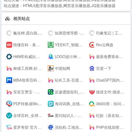
站点描述：
HTML5悬浮音乐播放器,网页音乐播放器,JQ音乐播放器
相关站点
氟化钾,蛋白胨,叔丁醇钇,异丙醇钇,金属锂,碳酸锂,氢氧化锂,硝酸锂,甲醇钾,乙醇钾,叔丁醇钾，异丙醇钾,
知犀思维导图 - 知犀--
印象笔记 | 工作必备效率应用
快懂百科 - 来这里，认识世界！
YEEKIT_智能语言工具平台,在线辅助翻译,翻译工具,字幕通
Rm云网盘
HAWE哈威比例阀价格-德国HAWE进口电磁阀_柱塞泵厂家代理商 - 大连佰德
LOGO设计神器；公司logo在线设计生成器 - 标小智LOGO神器
最新免费算命占卜算卦塔罗牌卜测算-太清阁免费周易测算
林佬工具网-好用的在线工具都在这里！
中国知网
百度一下
MBA智库百科，全球专业中文经管百科
站长工具-百度权重查询-网站排名 - 去查网
ChatGPT国内版-OpenAI
安笙互赞宝 - 您的得力的小帮手
反渗透阻垢剂_杀菌剂_缓蚀剂_除垢剂厂家_广东巴沃夫环保官网
描述文件:描述文件生成,描述文件制作,IOS描述文件,描述文件转APP,免签苹果APP,免费在线描述文件封装,APP专家
PDF转换成Word转换器在线免费 - 在线word转pdf转换器 - 迅捷PDF转换器免费版
海词词典_在线词典_在线翻译_海量正版权威词典--
360问答 - 你问大家答
全球百科_全球首个企业百科平台
爱问知识人 - 中文互动问答平台
纪妖（原名知妖）
星罗奇部 官方网站-元宇宙社交平台
洗轮机-工地洗车机-工程洗车机-全自动洗轮生产厂家[鲁企环科]
PHP在线加密系统 - 对PHP代码进行安全保护！