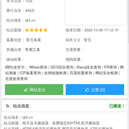
本月点击：12次
累计点击：444次
站点域名：qt4.cn
站点星级：
收录日期：2022-10-08 17:12:10
备案信息： 暂无备案
站长ＱＱ：暂无
所属分类：
常用工具
百度权重：
移动权重：
搜狗权重：
Whois查询
|
SEO综合查询
|
Alexa排名查询
|
PR查询
|
网
快捷查询：
站测速
|
ICP备案查询
|
友情链接检测
|
百度权重查询
|
网站安全检测
|
百度收录查询
网站直达
点赞 [0]
站点信息
已推送！
站点域名：
qt4.cn
站点标题：
晴天音乐播放器 - 免费稳定的HTML悬浮播放器
站点关键：
HTML5悬浮音乐播放器,网页音乐播放器,JQ音乐播放器