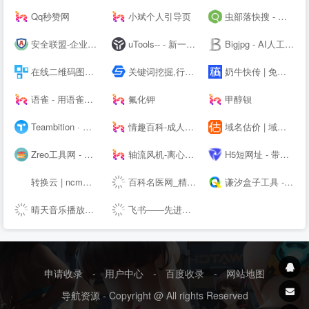
Qq秒赞网
小斌个人引导页
虫部落快搜 - 搜索快人一步
安全联盟-企业查询|网站查询|曝光查询|企业工商查询|企业信用查询|企业失信记录|大数据企业信用平台。
uTools-- - 新一代效率工具平台
Bigjpg - AI人工智能图片无损放大 - 使用人工智能深度卷积神经网络(CNN)无损放大图片
在线二维码图片生成器_二维码扫描软件下载_联图二维码
关键词挖掘,行业词库,智能改写,SEO数据,知乎数据,抖音数据 - 5118营销大数据
奶牛快传 | 免费大文件传输工具，上传下载不限速
语雀 - 用语雀，构建你的数字花园 · 语雀
氟化钾
甲醇钡
Teambition · 阿里巴巴旗下团队协作工具
情趣百科-成人用品选购指南-两--技巧大全
域名估价 | 域名投资分析工具，域名评估用查询者CXZ.com
Zreo工具网 - 便民工具网站 懒人工具箱 在线工具网 QQ工具 便民工具 站长工具 手机工具 多功能工具网
轴流风机-离心风机-鼓风机-散热风扇-罩极电机,厂家直销-首肯电子
H5短网址 - 带统计的免费短链接生成工具
转换云 | ncm转mp3在线网站 - 了解ncm格式如何转换为mp3
百科名医网_精准医学科普知识平台
谦汐盒子工具 - 免费在线网页工具箱，站长必备工具
晴天音乐播放器 - 免费稳定的HTML悬浮播放器
飞书——先进企业协作与管理平台，一站式无缝办公协作，团队上下对齐目标，全面激活组织和个人。先进团队，先用飞书。
申请收录
-
用户中心
-
百度收录
-
网站地图
导航资源 - Copyright @ All rights Reserved