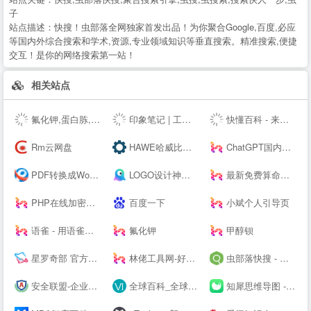
子
站点描述：
快搜！虫部落全网独家首发出品！为你聚合Google,百度,必应
等国内外综合搜索和学术,资源,专业领域知识等垂直搜索。精准搜索,便捷
交互！是你的网络搜索第一站！
相关站点
氟化钾,蛋白胨,叔丁醇钇,异丙醇钇,金属锂,碳酸锂,氢氧化锂,硝酸锂,甲醇钾,乙醇钾,叔丁醇钾，异丙醇钾,
印象笔记 | 工作必备效率应用
快懂百科 - 来这里，认识世界！
Rm云网盘
HAWE哈威比例阀价格-德国HAWE进口电磁阀_柱塞泵厂家代理商 - 大连佰德
ChatGPT国内版-OpenAI
PDF转换成Word转换器在线免费 - 在线word转pdf转换器 - 迅捷PDF转换器免费版
LOGO设计神器；公司logo在线设计生成器 - 标小智LOGO神器
最新免费算命占卜算卦塔罗牌卜测算-太清阁免费周易测算
PHP在线加密系统 - 对PHP代码进行安全保护！
百度一下
小斌个人引导页
语雀 - 用语雀，构建你的数字花园 · 语雀
氟化钾
甲醇钡
星罗奇部 官方网站-元宇宙社交平台
林佬工具网-好用的在线工具都在这里！
虫部落快搜 - 搜索快人一步
安全联盟-企业查询|网站查询|曝光查询|企业工商查询|企业信用查询|企业失信记录|大数据企业信用平台。
全球百科_全球首个企业百科平台
知犀思维导图 - 知犀--