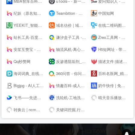
MBA智库百科，全球专业中文经管百科
uTools-- - 新一代效率工具平台
爱问知识人 - 中文互动问答平台
纪妖（原名知妖）
Teambition · 阿里巴巴旗下团队协作工具
中国知网
YEEKIT_智能语言工具平台,在线辅助翻译,翻译工具,字幕通
域名估价 | 域名投资分析工具，域名评估用查询者CXZ.com
在线二维码图片生成器_二维码扫描软件下载_联图二维码
站长工具-百度权重查询-网站排名 - 去查网
谦汐盒子工具 - 免费在线网页工具箱，站长必备工具
Zreo工具网 - 便民工具网站 懒人工具箱 在线工具网 QQ工具 便民工具 站长工具 手机工具 多功能工具网
安笙互赞宝 - 您的得力的小帮手
轴流风机-离心风机-鼓风机-散热风扇-罩极电机,厂家直销-首肯电子
H5短网址 - 带统计的免费短链接生成工具
Qq秒赞网
反渗透阻垢剂_杀菌剂_缓蚀剂_除垢剂厂家_广东巴沃夫环保官网
描述文件:描述文件生成,描述文件制作,IOS描述文件,描述文件转APP,免签苹果APP,免费在线描述文件封装,APP专家
海词词典_在线词典_在线翻译_海量正版权威词典--
360问答 - 你问大家答
百科名医网_精准医学科普知识平台
Bigjpg - AI人工智能图片无损放大 - 使用人工智能深度卷积神经网络(CNN)无损放大图片
情趣百科-成人用品选购指南-两--技巧大全
奶牛快传 | 免费大文件传输工具，上传下载不限速
飞书——先进企业协作与管理平台，一站式无缝办公协作，团队上下对齐目标，全面激活组织和个人。先进团队，先用飞书。
洗轮机-工地洗车机-工程洗车机-全自动洗轮生产厂家[鲁企环科]
晴天音乐播放器 - 免费稳定的HTML悬浮播放器
转换云 | ncm转mp3在线网站 - 了解ncm格式如何转换为mp3
关键词挖掘,行业词库,智能改写,SEO数据,知乎数据,抖音数据 - 5118营销大数据