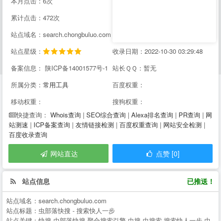
本月点击：6次
累计点击：472次
站点域名：search.chongbuluo.com
站点星级：
收录日期：2022-10-30 03:29:48
备案信息： 陕ICP备14001577号-1
站长ＱＱ：暂无
所属分类：
常用工具
百度权重：
移动权重：
搜狗权重：
Whois查询
|
SEO综合查询
|
Alexa排名查询
|
PR查询
|
网
快捷查询：
站测速
|
ICP备案查询
|
友情链接检测
|
百度权重查询
|
网站安全检测
|
百度收录查询
网站直达
点赞 [0]
站点信息
已推送！
站点域名：
search.chongbuluo.com
站点标题：
虫部落快搜 - 搜索快人一步
站点关键：
快搜,虫部落快搜,聚合搜索引擎,虫搜,虫搜索,搜索快人一步,虫