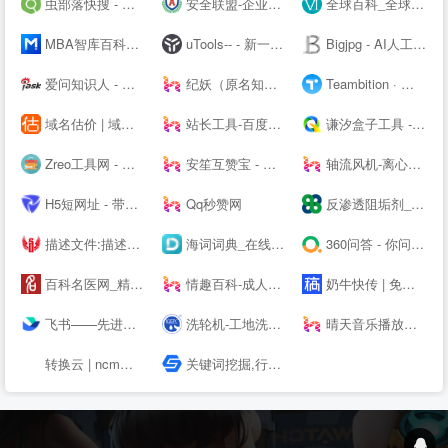
虫部落快搜 - 搜索快人一步
安全联盟-企业查询|网站查询|曝光查询|企业工商查询|企业信用查询|企业失信记录|大数据企业信用平台。
全球百科_全球首个企业百科平台
MBA智库百科，全球专业中文经管百科
uTools-- - 新一代效率工具平台
Bigjpg - AI人工智能图片无损放大 - 使用人工智能深度卷积神经网络(CNN)无损放大图片
爱问知识人 - 中文互动问答平台
纪妖（原名知妖）
Teambition · 阿里巴巴旗下团队协作工具
域名估价 | 域名投资分析工具，域名评估用查询者CXZ.com
站长工具-百度权重查询-网站排名 - 去查网
谦汐盒子工具 - 免费在线网页工具箱，站长必备工具
Zreo工具网 - 便民工具网站 懒人工具箱 在线工具网 QQ工具 便民工具 站长工具 手机工具 多功能工具网
安笙互赞宝 - 您的得力的小帮手
轴流风机-离心风机-鼓风机-散热风扇-罩极电机,厂家直销-首肯电子
H5短网址 - 带统计的免费短链接生成工具
Qq秒赞网
反渗透阻垢剂_杀菌剂_缓蚀剂_除垢剂厂家_广东巴沃夫环保官网
描述文件:描述文件生成,描述文件制作,IOS描述文件,描述文件转APP,免签苹果APP,免费在线描述文件封装,APP专家
海词词典_在线词典_在线翻译_海量正版权威词典--
360问答 - 你问大家答
百科名医网_精准医学科普知识平台
情趣百科-成人用品选购指南-两--技巧大全
奶牛快传 | 免费大文件传输工具，上传下载不限速
飞书——先进企业协作与管理平台，一站式无缝办公协作，团队上下对齐目标，全面激活组织和个人。先进团队，先用飞书。
洗轮机-工地洗车机-工程洗车机-全自动洗轮生产厂家[鲁企环科]
晴天音乐播放器 - 免费稳定的HTML悬浮播放器
转换云 | ncm转mp3在线网站 - 了解ncm格式如何转换为mp3
关键词挖掘,行业词库,智能改写,SEO数据,知乎数据,抖音数据 - 5118营销大数据