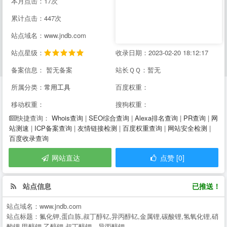
本月点击：17次
累计点击：447次
站点域名：www.jndb.com
站点星级：
收录日期：2023-02-20 18:12:17
备案信息： 暂无备案
站长ＱＱ：暂无
所属分类：
常用工具
百度权重：
移动权重：
搜狗权重：
Whois查询
|
SEO综合查询
|
Alexa排名查询
|
PR查询
|
网
快捷查询：
站测速
|
ICP备案查询
|
友情链接检测
|
百度权重查询
|
网站安全检测
|
百度收录查询
网站直达
点赞 [0]
站点信息
已推送！
站点域名：
www.jndb.com
站点标题：
氟化钾,蛋白胨,叔丁醇钇,异丙醇钇,金属锂,碳酸锂,氢氧化锂,硝
酸锂,甲醇钾,乙醇钾,叔丁醇钾，异丙醇钾,