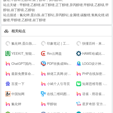
站点关键：
甲醇锂,乙醇锂,叔丁醇锂,正丁醇锂,异丙醇锂,甲醇镁,乙醇镁,甲
醇钡,叔丁醇镁,乙醇钡
站点描述：
氟化钾,蛋白胨,叔丁醇钇,异丙醇钇,金属锂,碳酸锂,氢氧化锂,硝
酸锂,甲醇锂,乙醇锂,叔丁醇锂
相关站点
氟化钾,蛋白胨,叔丁醇钇,异丙醇钇,金属锂,碳酸锂,氢氧化锂,硝酸锂,甲醇钾,乙醇钾,叔丁醇钾，异丙醇钾,
印象笔记 | 工作必备效率应用
快懂百科 - 来这里，认识世界！
YEEKIT_智能语言工具平台,在线辅助翻译,翻译工具,字幕通
Rm云网盘
HAWE哈威比例阀价格-德国HAWE进口电磁阀_柱塞泵厂家代理商 - 大连佰德
ChatGPT国内版-OpenAI
PDF转换成Word转换器在线免费 - 在线word转pdf转换器 - 迅捷PDF转换器免费版
LOGO设计神器；公司logo在线设计生成器 - 标小智LOGO神器
最新免费算命占卜算卦塔罗牌卜测算-太清阁免费周易测算
林佬工具网-好用的在线工具都在这里！
PHP在线加密系统 - 对PHP代码进行安全保护！
百度一下
小斌个人引导页
知犀思维导图 - 知犀--
中国知网
在线二维码图片生成器_二维码扫描软件下载_联图二维码
语雀 - 用语雀，构建你的数字花园 · 语雀
氟化钾
甲醇钡
星罗奇部 官方网站-元宇宙社交平台