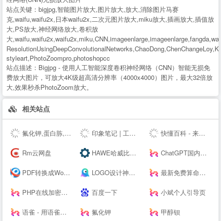
站点关键：
bigjpg,智能图片放大,图片放大,放大,消除图片马赛
克,waifu,waifu2x,日本waifu2x,二次元图片放大,miku放大,插画放大,插值放
大,PS放大,神经网络放大,卷积放
大,waifu,waifu2x,waifu2x,miku,CNN,imageenlarge,imageenlarge,fangda,wai
ResolutionUsingDeepConvolutionalNetworks,ChaoDong,ChenChangeLoy,K
styleart,PhotoZoompro,photoshopcc
站点描述：
Bigjpg - 使用人工智能深度卷积神经网络（CNN）智能无损免
费放大图片，可放大4K级超高清分辨率（4000x4000）图片，最大32倍放
大,效果秒杀PhotoZoom放大。
相关站点
氟化钾,蛋白胨,叔丁醇钇,异丙醇钇,金属锂,碳酸锂,氢氧化锂,硝酸锂,甲醇钾,乙醇钾,叔丁醇钾，异丙醇钾,
印象笔记 | 工作必备效率应用
快懂百科 - 来这里，认识世界！
Rm云网盘
HAWE哈威比例阀价格-德国HAWE进口电磁阀_柱塞泵厂家代理商 - 大连佰德
ChatGPT国内版-OpenAI
PDF转换成Word转换器在线免费 - 在线word转pdf转换器 - 迅捷PDF转换器免费版
LOGO设计神器；公司logo在线设计生成器 - 标小智LOGO神器
最新免费算命占卜算卦塔罗牌卜测算-太清阁免费周易测算
PHP在线加密系统 - 对PHP代码进行安全保护！
百度一下
小斌个人引导页
语雀 - 用语雀，构建你的数字花园 · 语雀
氟化钾
甲醇钡