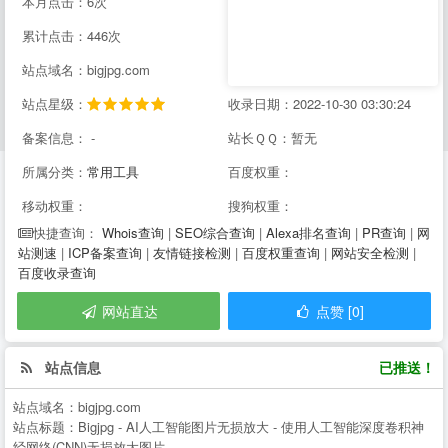
本月点击：6次
累计点击：446次
站点域名：bigjpg.com
站点星级：
收录日期：2022-10-30 03:30:24
备案信息： -
站长ＱＱ：暂无
所属分类：
常用工具
百度权重：
移动权重：
搜狗权重：
Whois查询
|
SEO综合查询
|
Alexa排名查询
|
PR查询
|
网
快捷查询：
站测速
|
ICP备案查询
|
友情链接检测
|
百度权重查询
|
网站安全检测
|
百度收录查询
网站直达
点赞 [0]
站点信息
已推送！
站点域名：
bigjpg.com
站点标题：
Bigjpg - AI人工智能图片无损放大 - 使用人工智能深度卷积神
经网络(CNN)无损放大图片