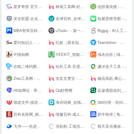
星罗奇部 官方网站-元宇宙社交平台
林佬工具网-好用的在线工具都在这里！
虫部落快搜 - 搜索快人一步
安全联盟-企业查询|网站查询|曝光查询|企业工商查询|企业信用查询|企业失信记录|大数据企业信用平台。
全球百科_全球首个企业百科平台
知犀思维导图 - 知犀--
MBA智库百科，全球专业中文经管百科
uTools-- - 新一代效率工具平台
Bigjpg - AI人工智能图片无损放大 - 使用人工智能深度卷积神经网络(CNN)无损放大图片
爱问知识人 - 中文互动问答平台
纪妖（原名知妖）
Teambition · 阿里巴巴旗下团队协作工具
中国知网
YEEKIT_智能语言工具平台,在线辅助翻译,翻译工具,字幕通
域名估价 | 域名投资分析工具，域名评估用查询者CXZ.com
在线二维码图片生成器_二维码扫描软件下载_联图二维码
站长工具-百度权重查询-网站排名 - 去查网
谦汐盒子工具 - 免费在线网页工具箱，站长必备工具
Zreo工具网 - 便民工具网站 懒人工具箱 在线工具网 QQ工具 便民工具 站长工具 手机工具 多功能工具网
安笙互赞宝 - 您的得力的小帮手
轴流风机-离心风机-鼓风机-散热风扇-罩极电机,厂家直销-首肯电子
H5短网址 - 带统计的免费短链接生成工具
Qq秒赞网
反渗透阻垢剂_杀菌剂_缓蚀剂_除垢剂厂家_广东巴沃夫环保官网
描述文件:描述文件生成,描述文件制作,IOS描述文件,描述文件转APP,免签苹果APP,免费在线描述文件封装,APP专家
海词词典_在线词典_在线翻译_海量正版权威词典--
360问答 - 你问大家答
百科名医网_精准医学科普知识平台
情趣百科-成人用品选购指南-两--技巧大全
奶牛快传 | 免费大文件传输工具，上传下载不限速
飞书——先进企业协作与管理平台，一站式无缝办公协作，团队上下对齐目标，全面激活组织和个人。先进团队，先用飞书。
洗轮机-工地洗车机-工程洗车机-全自动洗轮生产厂家[鲁企环科]
晴天音乐播放器 - 免费稳定的HTML悬浮播放器